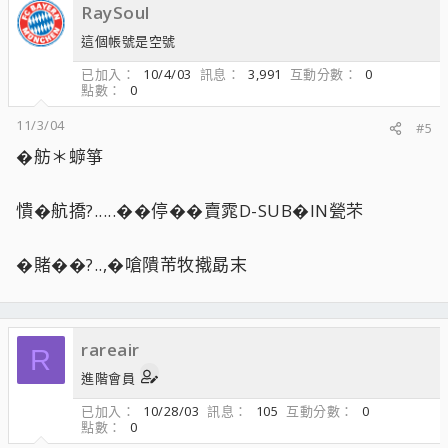
RaySoul
這個帳號是空號
已加入
10/4/03
訊息
3,991
互動分數
0
點數
0
11/3/04
#5
�舫＊蝷箏
憒�航撟?.....��停��賣雿D-SUB�IN甇芣
�賭��?..,�嗆隤芾牧撠勗末
rareair
R
進階會員
已加入
10/28/03
訊息
105
互動分數
0
點數
0