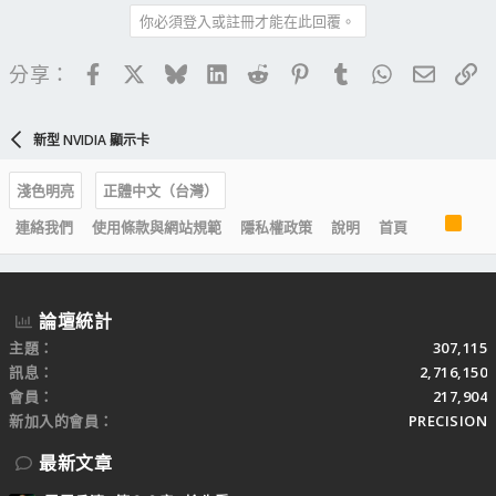
你必須登入或註冊才能在此回覆。
Facebook
X
Bluesky
LinkedIn
Reddit
Pinterest
Tumblr
WhatsApp
電子郵
連
分享：
新型 NVIDIA 顯示卡
淺色明亮
正體中文（台灣）
R
連絡我們
使用條款與網站規範
隱私權政策
說明
首頁
S
S
論壇統計
主題
307,115
訊息
2,716,150
會員
217,904
新加入的會員
PRECISION
最新文章