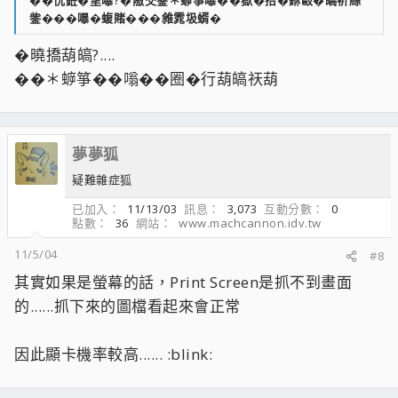
��恍銋�望嚗?�隞交鈭＊蝷箏嚗��獄�抬�銝敺�皜祈絲
鈭���嚗�蝮賭���雓雿圾蝑�
�曉撟葫皜?....
��＊蝷箏��嗡��圈�行葫皜祆葫
夢夢狐
疑難雜症狐
已加入
11/13/03
訊息
3,073
互動分數
0
點數
36
網站
www.machcannon.idv.tw
11/5/04
#8
其實如果是螢幕的話，Print Screen是抓不到畫面
的......抓下來的圖檔看起來會正常
因此顯卡機率較高...... :blink: