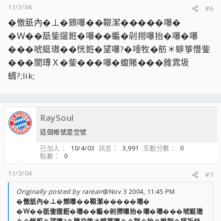
11/3/04
#6
�憿舐內�⊥�頞嚗��鞎潔�����嚗�
�Ｗ��舐鈭遛銋�嚗��蝙�剁撈嚗抬�嚗�嚗
���唬蜓璈��恍銋�望嚗?�唾牧�舫＊蝷箏憯鈭
���閬瑼Ｘ�鈭���嚗�蝮賭���雓雿圾
蝑?;lik;
RaySoul
這個帳號是空號
已加入
10/4/03
訊息
3,991
互動分數
0
點數
0
11/3/04
#7
Originally posted by rareair
@Nov 3 2004, 11:45 PM
�憿舐內�⊥�頞嚗��鞎潔�����嚗�
�Ｗ��舐鈭遛銋�嚗��蝙�剁撈嚗抬�嚗�嚗���唬蜓璈