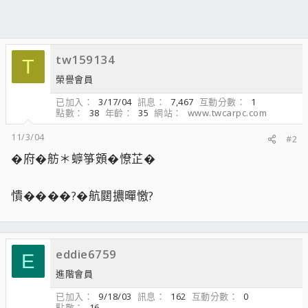
tw159134
T
榮譽會員
已加入
3/17/04
訊息
7,467
互動分數
1
點數
38
年齡
35
網站
www.twcarpc.com
11/3/04
#2
�府�舫＊蝷箏頞�憭芷�
憒����?�航閮擃暺憿?
eddie6759
E
進階會員
已加入
9/18/03
訊息
162
互動分數
0
點數
16