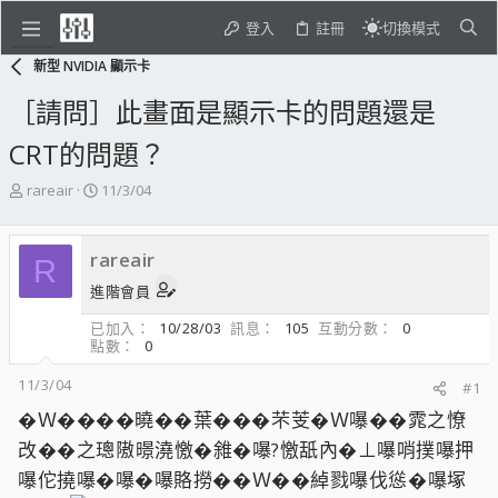
登入
註冊
切換模式
新型 NVIDIA 顯示卡
［請問］此畫面是顯示卡的問題還是
CRT的問題？
主
開
rareair
11/3/04
題
始
發
日
起
期
rareair
R
人
進階會員
已加入
10/28/03
訊息
105
互動分數
0
點數
0
11/3/04
#1
�Ｗ����曉��葉���芣芰�Ｗ嚗��雿之憭
改��之璁隞暻澆憿�雓�嚗?憿舐內�⊥嚗哨撲嚗押
嚗佗撓嚗�嚗�嚗賂撈��Ｗ��綽戮嚗伐慫�嚗塚