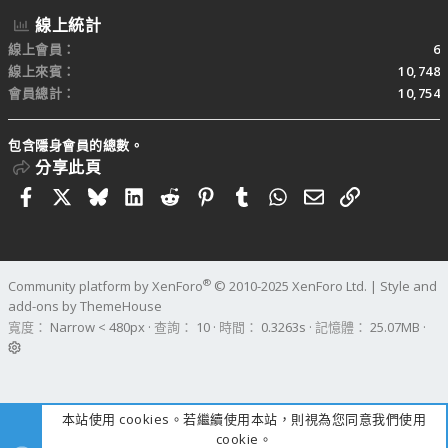
線上統計
線上會員
6
線上來賓
10,748
會員總計
10,754
包含隱身會員的總數。
分享此頁
Facebook
X
Bluesky
LinkedIn
Reddit
Pinterest
Tumblr
WhatsApp
電子郵件
連結
®
Community platform by XenForo
© 2010-2025 XenForo Ltd.
|
Style and
add-ons by ThemeHouse
寬度
查詢
10
時間
0.3263s
記憶體
25.07MB
本站使用 cookies。若繼續使用本站，則視為您同意我們使用
cookie。