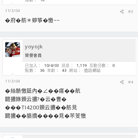
11/3/04
#3
�府�舫＊蝷箏�憿~~
yoyojk
榮譽會員
已加入
10/4/03
訊息
1,119
互動分數
0
點數
36
年齡
43
網站
造訪網站
11/3/04
#4
�絲靘憿舐內�∠��瘥��航
閮擃銝頞云擃?�云�曹�
���TI4200頞云擃��舫見
閮擃��貉撟����見�芣芰憿