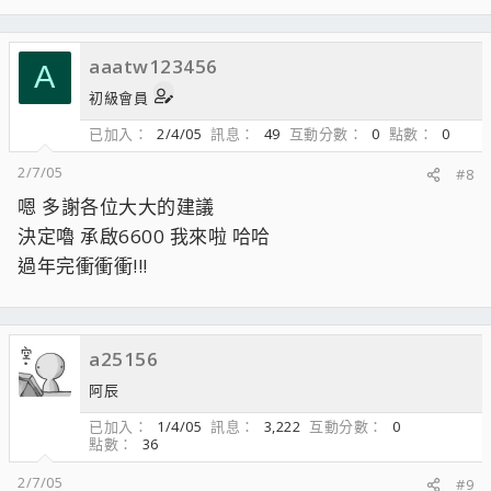
aaatw123456
A
初級會員
已加入
2/4/05
訊息
49
互動分數
0
點數
0
2/7/05
#8
嗯 多謝各位大大的建議
決定嚕 承啟6600 我來啦 哈哈
過年完衝衝衝!!!
a25156
阿辰
已加入
1/4/05
訊息
3,222
互動分數
0
點數
36
2/7/05
#9