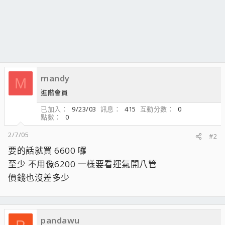
mandy
M
進階會員
已加入
9/23/03
訊息
415
互動分數
0
點數
0
2/7/05
#2
要的話就買 6600 囉
至少 不用像6200 一樣要看運氣開八管
價錢也沒差多少
pandawu