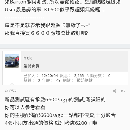
頻Barton能夠測試, 所以無從確認....這個缺點是超頻
User最忌諱的事. KT600似乎跟超頻無緣囉....
---------------------
這是不是就表示我跟超顯卡無緣了=.="
那我直接買６６００應該會比較好吧?
hck
榮譽會員
已加入
12/20/04
訊息
2,165
互動分數
0
點數
0
年齡
49
網站
造訪網站
2/7/05
#7
新品測試區有承啟6600/agp的測試,滿詳細的
你可以去參考看看
你的主機配備配6600/agp一點都不浪費,十分適合
4張小朋友出頭的價格,就別考慮6200了啦