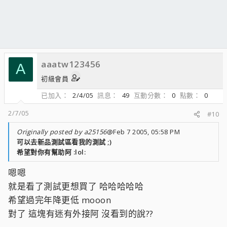
aaatw123456
A
初級會員
已加入
2/4/05
訊息
49
互動分數
0
點數
0
2/7/05
#10
Originally posted by a25156
@Feb 7 2005, 05:58 PM
可以去新品測試區看我的測試 ;)
希望對你有幫助阿 :lol:
嗯嗯
就是看了測試更想買了 哈哈哈哈哈
希望過完年降更低 mooon
對了 這塊有迷有外接阿 沒看到的說??