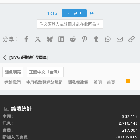
Last
1 of 2
下一頁
你必須登入或註冊才能在此回覆。
Facebook
X
Bluesky
LinkedIn
Reddit
Pinterest
Tumblr
WhatsApp
電子郵
連
分享：
[DIY及疑難雜症發問區]
淺色明亮
正體中文（台灣）
R
連絡我們
使用條款與網站規範
隱私權政策
說明
首頁
S
S
論壇統計
主題
307,114
訊息
2,716,149
會員
217,904
新加入的會員
PRECISION