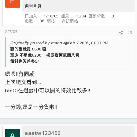
P
榮譽會員
已加入
1/16/05
訊息
1,334
互動分數
0
點數
36
網站
造訪網站
2/7/05
#3
Originally posted by mandy
@Feb 7 2005, 01:33 PM
要的話就買 6600 囉
至少 不用像6200 一樣要看運氣開八管
價錢也沒差多少
嗯嗯!!有同感
上次爬文看到....
6600在遊戲中可以開的特效比較多!!
一分錢,還是一分貨啦!!
aaatw123456
A