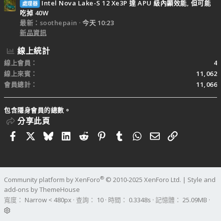
Intel Nova Lake-S 12 Xe3P 達 APU 級內顯效能, 但可能
處理器
吃掉 40W
最新：soothepain
今天 10:23
新品資訊
線上統計
線上會員
4
線上來賓
11,062
會員總計
11,066
包含隱身會員的總數。
分享此頁
Facebook
X
Bluesky
LinkedIn
Reddit
Pinterest
Tumblr
WhatsApp
電子郵件
連結
®
Community platform by XenForo
© 2010-2025 XenForo Ltd.
|
Style and
add-ons by ThemeHouse
寬度
查詢
10
時間
0.3348s
記憶體
25.09MB