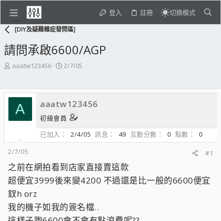
登入
註冊
切換模式
[DIY及疑難雜症發問區]
請問承啟6600/AGP
主
開
aaatw123456
2/7/05
題
始
發
日
起
期
aaatw123456
人
A
初級會員
已加入
2/4/05
訊息
49
互動分數
0
點數
0
2/7/05
#1
之前在網拍看到店家直接賣這款
超便宜3999後來變4200 不過還是比一般的6600便宜
釵h orz
我的機子如我的簽名檔..
這樣子跑6600會不會有點浪費呢??