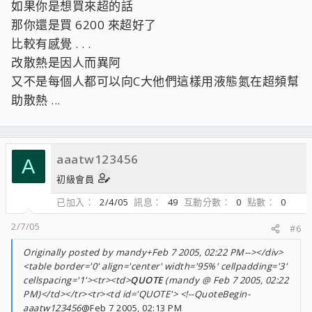
如果你是想買來超的話
那你還是買 6200 來超好了
比較有感覺 . . .
改散熱是因人而異阿
又不是每個人都可以向C大他們這樣用液態氮在超頻幫
助散熱 ...
aaatw123456
A
初級會員
已加入
2/4/05
訊息
49
互動分數
0
點數
0
2/7/05
#6
Originally posted by mandy+Feb 7 2005, 02:22 PM--></div>
<table border='0' align='center' width='95%' cellpadding='3'
cellspacing='1'><tr><td>
QUOTE
(mandy @ Feb 7 2005, 02:22
PM)</td></tr><tr><td id='QUOTE'> <!--QuoteBegin-
aaatw123456
@Feb 7 2005, 02:13 PM