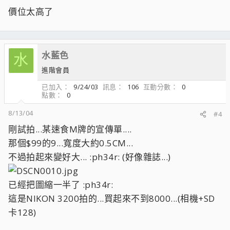
價位太高了
水藍色
水
進階會員
已加入
9/24/03
訊息
106
互動分數
0
點數
0
8/13/04
#4
剛試拍...某速食M牌的宣傳單....
那個$99的9...寬度大約0.5CM...
不過拍起來變好大... :ph34r: (好像雜誌...)
已經把圖縮一半了 :ph34r:
這是NIKON 3200拍的...買起來不到8000...(相機+SD
卡128)