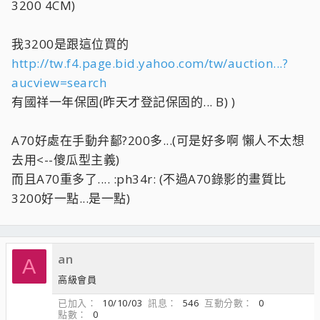
3200 4CM)
我3200是跟這位買的
http://tw.f4.page.bid.yahoo.com/tw/auction...?
aucview=search
有國祥一年保固(昨天才登記保固的... B) )
A70好處在手動弁鄐?200多...(可是好多啊 懶人不太想
去用<--傻瓜型主義)
而且A70重多了.... :ph34r: (不過A70錄影的畫質比
3200好一點...是一點)
an
A
高級會員
已加入
10/10/03
訊息
546
互動分數
0
點數
0