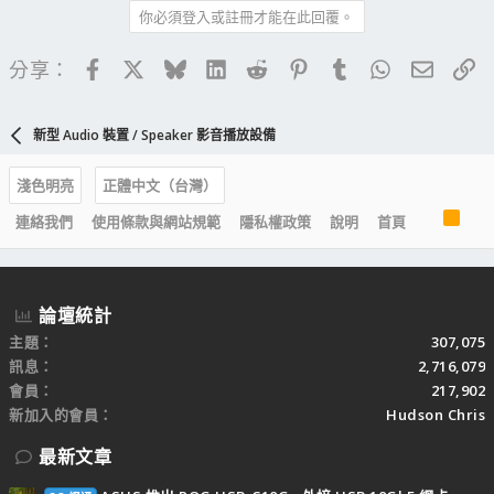
你必須登入或註冊才能在此回覆。
Facebook
X
Bluesky
LinkedIn
Reddit
Pinterest
Tumblr
WhatsApp
電子郵
連
分享：
新型 Audio 裝置 / Speaker 影音播放設備
淺色明亮
正體中文（台灣）
R
連絡我們
使用條款與網站規範
隱私權政策
說明
首頁
S
S
論壇統計
主題
307,075
訊息
2,716,079
會員
217,902
新加入的會員
Hudson Chris
最新文章