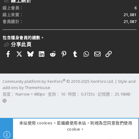
線上統計
線上會員
6
線上來賓
21,081
會員總計
21,087
包含隱身會員的總數。
分享此頁
Facebook
X
Bluesky
LinkedIn
Reddit
Pinterest
Tumblr
WhatsApp
電子郵件
連結
®
Community platform by XenForo
© 2010-2025 XenForo Ltd.
|
Style and
add-ons by ThemeHouse
寬度
查詢
10
時間
0.3725s
記憶體
25.16MB
本站使用 cookies。若繼續使用本站，則視為您同意我們使用
cookie。