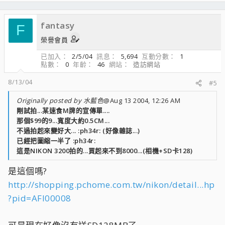
fantasy
F
榮譽會員
已加入
2/5/04
訊息
5,694
互動分數
1
點數
0
年齡
46
網站
造訪網站
8/13/04
#5
Originally posted by 水藍色
@Aug 13 2004, 12:26 AM
剛試拍...某速食M牌的宣傳單....
那個$99的9...寬度大約0.5CM...
不過拍起來變好大... :ph34r: (好像雜誌...)
已經把圖縮一半了 :ph34r:
這是NIKON 3200拍的...買起來不到8000...(相機+SD卡128)
是這個嗎?
http://shopping.pchome.com.tw/nikon/detail...hp
?pid=AFI00008