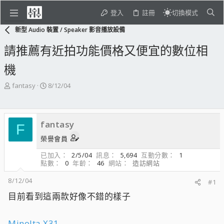
登入
註冊
切換模式
新型 Audio 裝置 / Speaker 影音播放設備
請推薦有近拍功能價格又便宜的數位相
機
主
開
fantasy
8/12/04
題
始
發
日
起
期
fantasy
人
F
榮譽會員
已加入
2/5/04
訊息
5,694
互動分數
1
點數
0
年齡
46
網站
造訪網站
8/12/04
#1
目前看到這兩款好像不錯的樣子
Minolta X31