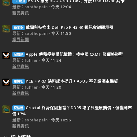
ASUS 推出 ROG USB-C10G , 外接 USB 10GbE 網卡
3C.網通
最新：soothepain
今天 12:04
新品資訊
戴爾科技推出 Dell Pro P 43 4K 視訊會議顯示器
顯示器
最新：soothepain
今天 11:50
業界新聞
Apple 傳積極搶購記憶體！找中國 CXMT 談價格碰壁
記憶體
最新：fuhrer
今天 11:24
新品資訊
PCB、VRM 缺料成本提升，ASUS 率先調漲主機板
主機板
最新：fuhrer
今天 11:20
新品資訊
Crucial 終身保固惹議？DDR5 壞了只退原購價，但僅剩市
記憶體
價 17%
最新：soothepain
今天 10:56
新品資訊