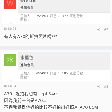
wrestle
W
進階會員
已加入
9/23/03
訊息
379
互動分數
0
點數
0
8/13/04
#7
有人有A70的近拍照片嗎???
水藍色
水
進階會員
已加入
9/24/03
訊息
106
互動分數
0
點數
0
8/13/04
#8
A70...近拍我也有... :ph34r:
因為我前一台是A70....
不過我覺得他近拍比較不好拍出好照片(A70 6CM