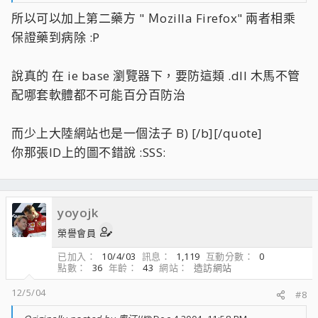
所以可以加上第二藥方 " Ｍozilla Firefox" 兩者相乘
保證藥到病除 :P
說真的 在 ie base 瀏覽器下，要防這類 .dll 木馬不管
配哪套軟體都不可能百分百防治
而少上大陸網站也是一個法子 B) [/b][/quote]
你那張ID上的圖不錯說 :SSS:
yoyojk
榮譽會員
已加入
10/4/03
訊息
1,119
互動分數
0
點數
36
年齡
43
網站
造訪網站
12/5/04
#8