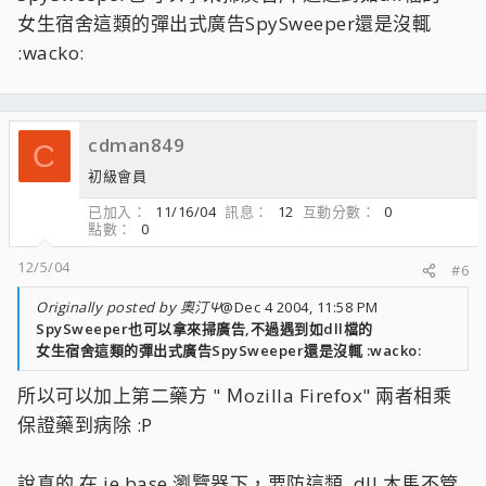
女生宿舍這類的彈出式廣告SpySweeper還是沒輒
:wacko:
cdman849
C
初級會員
已加入
11/16/04
訊息
12
互動分數
0
點數
0
12/5/04
#6
Originally posted by 奧汀Ψ
@Dec 4 2004, 11:58 PM
SpySweeper也可以拿來掃廣告,不過遇到如dll檔的
女生宿舍這類的彈出式廣告SpySweeper還是沒輒 :wacko:
所以可以加上第二藥方 " Ｍozilla Firefox" 兩者相乘
保證藥到病除 :P
說真的 在 ie base 瀏覽器下，要防這類 .dll 木馬不管