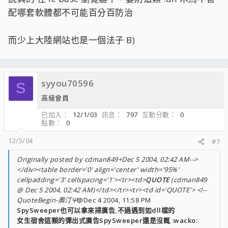
配哪套軟體都不可能百分百防治
而少上大陸網站也是一個法子 B)
syyou70596
S
高級會員
已加入
12/1/03
訊息
797
互動分數
0
點數
0
12/5/04
#7
Originally posted by cdman849+Dec 5 2004, 02:42 AM-->
</div><table border='0' align='center' width='95%'
cellpadding='3' cellspacing='1'><tr><td>
QUOTE
(cdman849
@ Dec 5 2004, 02:42 AM)</td></tr><tr><td id='QUOTE'> <!--
QuoteBegin-奧汀Ψ
@Dec 4 2004, 11:58 PM
SpySweeper也可以拿來掃廣告,不過遇到如dll檔的
女生宿舍這類的彈出式廣告SpySweeper還是沒輒 :wacko: