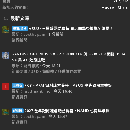
會員
217,902
新加入的會員
Hudson Chris
最新文章
ASUSx三麗鷗耍酷聯萌 潮玩開學祭搶抱AI筆電！
筆電/桌機
最新：soothepain
1 分鐘前
業界新聞
SANDISK OPTIMUS GX PRO 8100 2TB 與 850X 2TB 開箱, PCIe
5.0 與 4.0 效能比較
最新：龍門忠武
今天 18:21
新型硬碟 / SSD / 燒錄機 / 各種儲存裝置
PCB、VRM 缺料成本提升，ASUS 率先調漲主機板
主機板
L
最新：laudmankimo
今天 16:46
新品資訊
2027 全年記憶體產能已售罄，NAND 也提早鎖貨
記憶體
最新：soothepain
今天 15:47
新品資訊