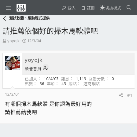
登入
註冊
切換模式
測試軟體、驅動程式提供
請推薦依個好的掃木馬軟體吧
主
開
yoyojk
12/3/04
題
始
發
日
起
期
yoyojk
人
榮譽會員
已加入
10/4/03
訊息
1,119
互動分數
0
點數
36
年齡
43
網站
造訪網站
12/3/04
#1
有哪個掃木馬軟體 是你認為最好用的
請推薦給我吧