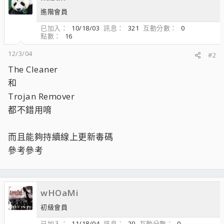
進階會員
已加入
10/18/03
訊息
321
互動分數
0
點數
16
12/3/04
#2
The Cleaner
和
Trojan Remover
都不錯用唷
而且能夠持續線上更新毒碼
參考參考
wHOaMi
初級會員
已加入
11/18/04
訊息
20
互動分數
0