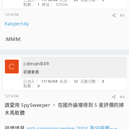
點數
1
網站
520.be
12/4/04
#3
Kaspersky
:MMM:
cdman849
C
初級會員
已加入
11/16/04
訊息
12
互動分數
0
點數
0
12/4/04
#4
請愛用 SpySweeper ， 在國外論壇得到 5 星評價的掃
木馬軟體
詳情請見
anti-spyware review 2004 滿分評價∼∼