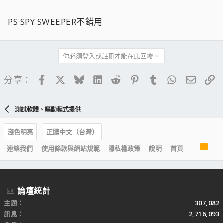
:wacko:
按一下展開……
PS SPY SWEEPER不錯用
所以可以加上第二藥方 " Ｍozilla Firefox" 兩者相乘保證藥到
病除 :P
你必須登入或註冊才能在此回覆。
說真的 在 ie base 瀏覽器下，要防這類 .dll 木馬不管配哪套軟
體都不可能百分百防治
Facebook
X
Bluesky
LinkedIn
Reddit
Pinterest
Tumblr
WhatsApp
電子郵
連
分享：
而少上大陸網站也是一個法子 B)
測試軟體、驅動程式提供
淺色明亮
正體中文（台灣）
R
連絡我們
使用條款與網站規範
隱私權政策
說明
首頁
S
S
論壇統計
主題
307,082
訊息
2,716,093