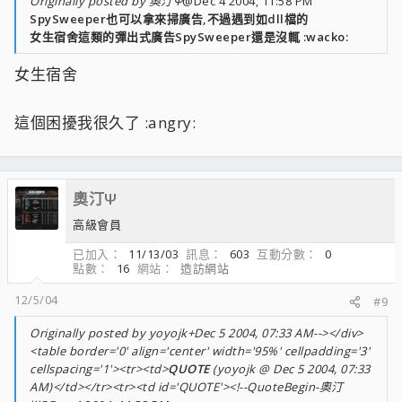
Originally posted by 奧汀Ψ
@Dec 4 2004, 11:58 PM
SpySweeper也可以拿來掃廣告,不過遇到如dll檔的
女生宿舍這類的彈出式廣告SpySweeper還是沒輒 :wacko:
女生宿舍
這個困擾我很久了 :angry:
奧汀Ψ
高級會員
已加入
11/13/03
訊息
603
互動分數
0
點數
16
網站
造訪網站
12/5/04
#9
Originally posted by yoyojk+Dec 5 2004, 07:33 AM--></div>
<table border='0' align='center' width='95%' cellpadding='3'
cellspacing='1'><tr><td>
QUOTE
(yoyojk @ Dec 5 2004, 07:33
AM)</td></tr><tr><td id='QUOTE'><!--QuoteBegin-奧汀