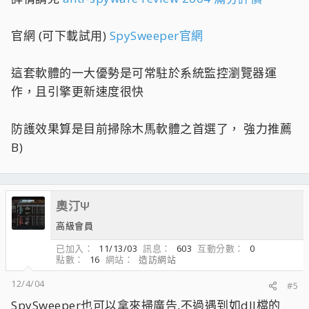
官網 (可下載試用)
SpySweeper官網
這套軟體的一大優勢是可常駐於系統監控瀏覽器運
作，且引擎更新速度很快
防護效果算是目前掃除木馬軟體之首選了， 強力推薦
B)
奧汀Ψ
高級會員
已加入
11/13/03
訊息
603
互動分數
0
點數
16
網站
造訪網站
12/4/04
#5
SpySweeper也可以拿來掃廣告,不過遇到如dll檔的