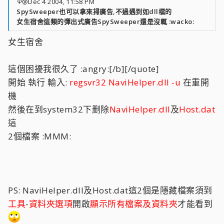
Ψ
@Dec 4 2004, 11:58 PM
SpySweeper也可以拿來掃廣告,不過遇到如dll檔的
女生宿舍這類的彈出式廣告SpySweeper還是沒輒 :wacko:
女生宿舍
這個困擾我很久了 :angry:[/b][/quote]
開始 執行 輸入:
regsvr32 NaviHelper.dll -u
在重開
機
然後在到system32下删除
NaviHelper.dll
及
Host.dat
這
2個檔案 :MMM:
PS: NaviHelper.dll及Host.dat這2個是隱藏檔案須到
工具
-
資料夾選項
開啟
顯示所有檔案及資料夾
才能看到