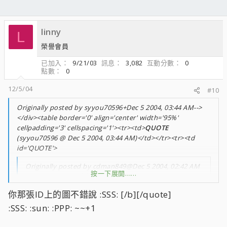
linny
L
榮譽會員
已加入
9/21/03
訊息
3,082
互動分數
0
點數
0
12/5/04
#10
Originally posted by syyou70596+Dec 5 2004, 03:44 AM-->
</div><table border='0' align='center' width='95%'
cellpadding='3' cellspacing='1'><tr><td>
QUOTE
(syyou70596 @ Dec 5 2004, 03:44 AM)</td></tr><tr><td
id='QUOTE'>
Originally posted by cdman849@Dec 5 2004, 02:42 AM
按一下展開……
<!--QuoteBegin-奧汀Ψ
按一下展開……
你那張ID上的圖不錯說 :SSS: [/b][/quote]
@Dec 4 2004, 11:58 PM
:SSS: :sun: :PPP: ~~+1
SpySweeper也可以拿來掃廣告,不過遇到如dll檔的
女生宿舍這類的彈出式廣告SpySweeper還是沒輒