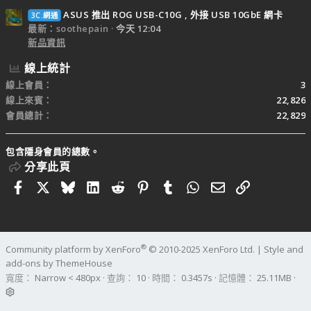
ASUS 推出 ROG USB-C10G , 外接 USB 10GbE 網卡
3C.網通
最新：soothepain
今天 12:04
新品資訊
線上統計
線上會員
3
線上來賓
22,826
會員總計
22,829
包含隱身會員的總數。
分享此頁
Facebook
X
Bluesky
LinkedIn
Reddit
Pinterest
Tumblr
WhatsApp
電子郵件
連結
®
Community platform by XenForo
© 2010-2025 XenForo Ltd.
|
Style and
add-ons by ThemeHouse
寬度
查詢
10
時間
0.3457s
記憶體
25.11MB