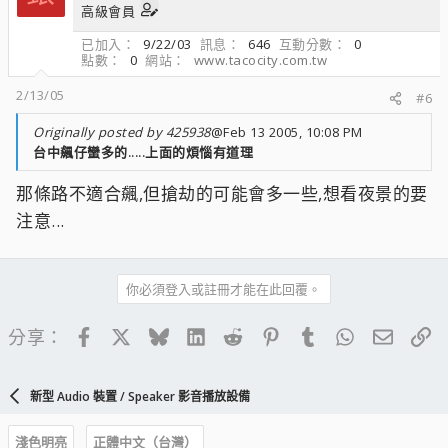
高級會員
已加入
9/22/03
訊息
646
互動分數
0
點數
0
網站
www.tacocity.com.tw
2/13/05
#6
Originally posted by 425938
@Feb 13 2005, 10:08 PM
台中飆仔蠻多的.....上面的煩惱有道理
那條路不適合飆,但搶劫的可能會多一些,想看夜景的要
注意...
你必須登入或註冊才能在此回覆。
Facebook
X
Bluesky
LinkedIn
Reddit
Pinterest
Tumblr
WhatsApp
電子郵
連
分享：
新型 Audio 裝置 / Speaker 影音播放設備
淺色明亮
正體中文（台灣）