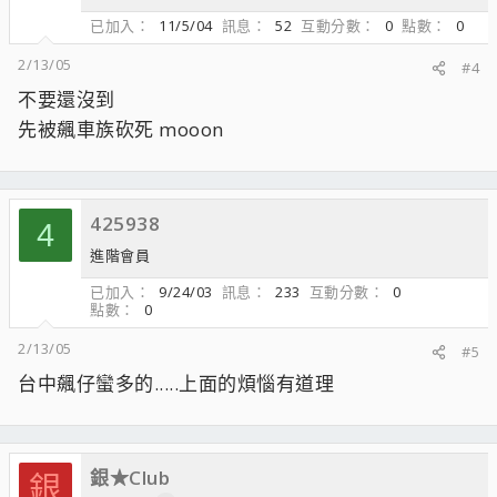
已加入
11/5/04
訊息
52
互動分數
0
點數
0
2/13/05
#4
不要還沒到
先被飆車族砍死 mooon
425938
4
進階會員
已加入
9/24/03
訊息
233
互動分數
0
點數
0
2/13/05
#5
台中飆仔蠻多的.....上面的煩惱有道理
銀★Club
銀