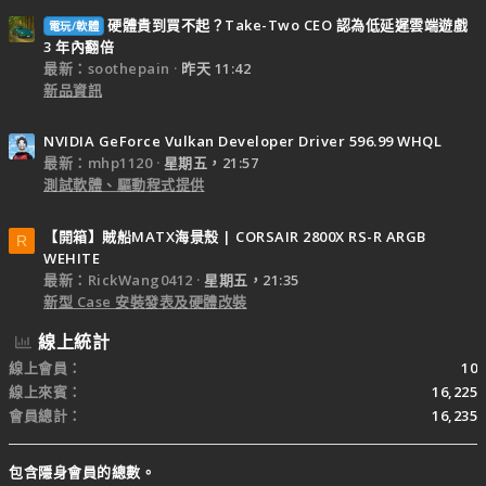
硬體貴到買不起？Take-Two CEO 認為低延遲雲端遊戲
電玩/軟體
3 年內翻倍
最新：soothepain
昨天 11:42
新品資訊
NVIDIA GeForce Vulkan Developer Driver 596.99 WHQL
最新：mhp1120
星期五，21:57
測試軟體、驅動程式提供
【開箱】賊船MATX海景殼 | CORSAIR 2800X RS-R ARGB
R
WEHITE
最新：RickWang0412
星期五，21:35
新型 Case 安裝發表及硬體改裝
線上統計
線上會員
10
線上來賓
16,225
會員總計
16,235
包含隱身會員的總數。