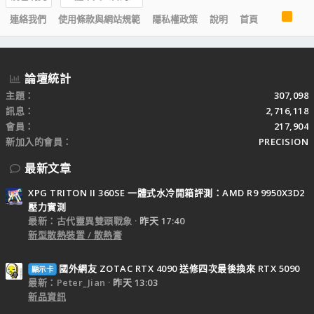
R
連絡我們
使用條款與網站規範
隱私權政策
說明
首頁
S
S
論壇統計
主題
307,098
訊息
2,716,118
會員
217,904
新加入的會員
PRECISION
最新文章
XPG TRITON II 360SE 一體式水冷開箱評測：AMD R9 9950X3D2
壓力實測
最新：古代靈異雙頭戰象
昨天 17:40
新型散熱裝置 / 散熱膏
國外網友 ZOTAC RTX 4090 送修四次最後換來 RTX 5090
顯示卡
最新：Peter_Jian
昨天 13:03
新品資訊