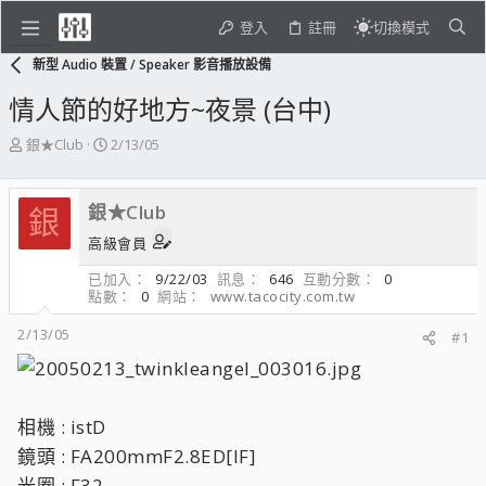
登入
註冊
切換模式
新型 Audio 裝置 / Speaker 影音播放設備
情人節的好地方~夜景 (台中)
主
開
銀★Club
2/13/05
題
始
發
日
起
期
銀★Club
銀
人
高級會員
已加入
9/22/03
訊息
646
互動分數
0
點數
0
網站
www.tacocity.com.tw
2/13/05
#1
相機 : istD
鏡頭 : FA200mmF2.8ED[IF]
光圈 : F32