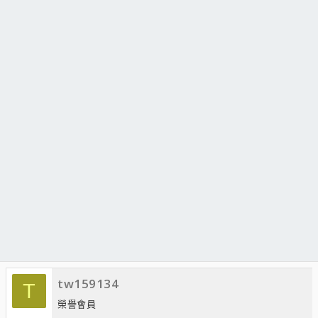
tw159134
T
榮譽會員