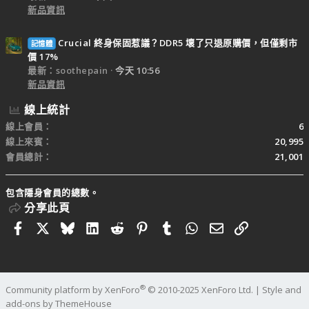
新品資訊
Crucial 終身保固惹議？DDR5 壞了只退原購價，但僅剩市
記憶體
價 17%
最新：soothepain
今天 10:56
新品資訊
線上統計
線上會員
6
線上來賓
20,995
會員總計
21,001
包含隱身會員的總數。
分享此頁
Facebook
X
Bluesky
LinkedIn
Reddit
Pinterest
Tumblr
WhatsApp
電子郵件
連結
®
Community platform by XenForo
© 2010-2025 XenForo Ltd.
|
Style and
add-ons by ThemeHouse