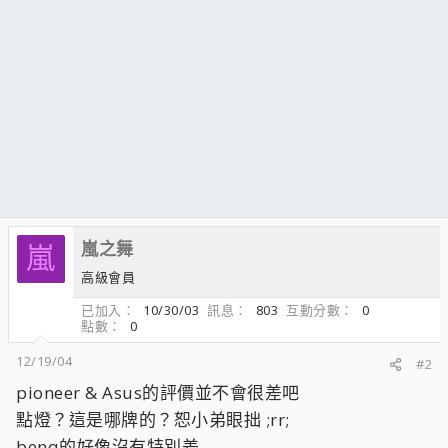
嵐之舞
嵐
高級會員
已加入
10/30/03
訊息
803
互動分數
0
點數
0
12/19/04
#2
pioneer & Asus的評價並不會很差吧
點燈？這是哪牌的？恕小弟眼拙 ;rr;
benq的好像沒有特別差