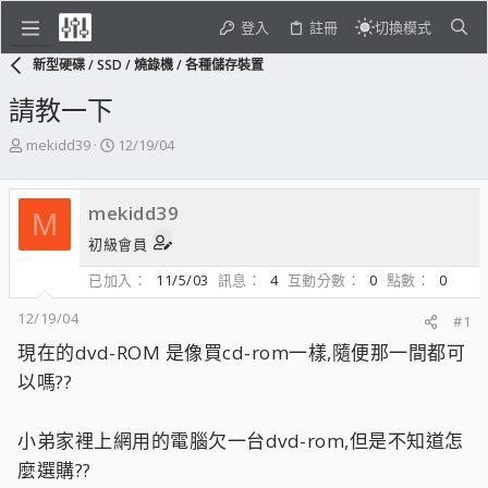
登入
註冊
切換模式
新型硬碟 / SSD / 燒錄機 / 各種儲存裝置
請教一下
主
開
mekidd39
12/19/04
題
始
發
日
起
期
mekidd39
M
人
初級會員
已加入
11/5/03
訊息
4
互動分數
0
點數
0
12/19/04
#1
現在的dvd-ROM 是像買cd-rom一樣,隨便那一間都可
以嗎??
小弟家裡上網用的電腦欠一台dvd-rom,但是不知道怎
麼選購??