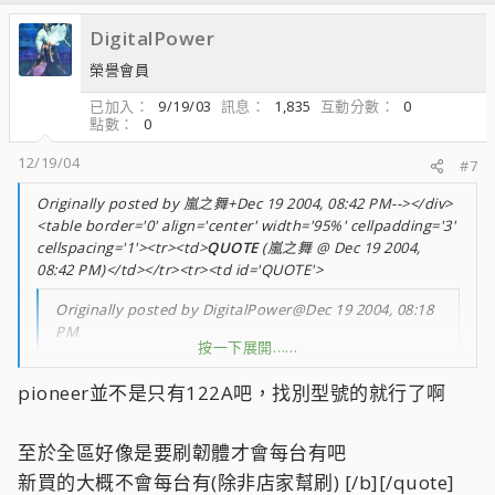
DigitalPower
榮譽會員
已加入
9/19/03
訊息
1,835
互動分數
0
點數
0
12/19/04
#7
Originally posted by 嵐之舞+Dec 19 2004, 08:42 PM--></div>
<table border='0' align='center' width='95%' cellpadding='3'
cellspacing='1'><tr><td>
QUOTE
(嵐之舞 @ Dec 19 2004,
08:42 PM)</td></tr><tr><td id='QUOTE'>
Originally posted by DigitalPower@Dec 19 2004, 08:18
PM
按一下展開……
Originally posted by 嵐之舞@Dec 19 2004, 08:00
pioneer並不是只有122A吧，找別型號的就行了啊
PM
pioneer & Asus的評價並不會很差吧
點燈？這是哪牌的？恕小弟眼拙 ;rr;
至於全區好像是要刷韌體才會每台有吧
按一下展開……
benq的好像沒有特別差
新買的大概不會每台有(除非店家幫刷) [/b][/quote]
既然不知要買哪牌的話，就買lite-on的吧
按一下展開……
:??: :wacko: :blink: 該死，小弟竟然沒發現