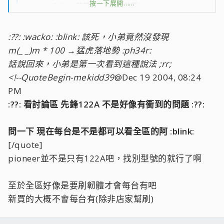
按一下展開……
pioneer & Asus的評價並不會很差吧
點燈？這是哪牌的？恕小弟眼拙 ;rr;
benq的好像沒有特別差
:??: :wacko: :blink: 該死，小弟竟然沒發現
既然不知要買哪牌的話，就買lite-on的吧
按一下展開……
m(_ _)m * 100 →猛虎落地勢 :ph34r:
話說回來，小弟是第一次看到這種說法 ;rr;
嵐之舞大大...點燈牌就是Lite-on喔!!!! :lol: :lol:
<!--QuoteBegin-mekidd39
@Dec 19 2004, 08:24
PM
Light-on ;) ;rr; :D[/b]
:??: 看討論區 先鋒122A 不是好像有衝到的問題 :??:
問一下 現在每台是不是都可以看全區的阿 :blink:
[/quote]
pioneer並不是只有122A吧，找別型號的就行了啊
至於全區好像是要刷韌體才會每台有吧
新買的大概不會每台有(除非店家幫刷)