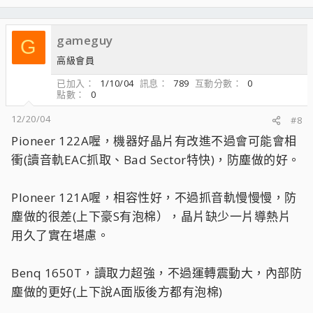
gameguy
G
高級會員
已加入
1/10/04
訊息
789
互動分數
0
點數
0
12/20/04
#8
Pioneer 122A喔，機器好晶片有改進不過會可能會相
衝(讀音軌EAC抓取、Bad Sector特快)，防塵做的好。
PIoneer 121A喔，相容性好，不過抓音軌慢慢慢，防
塵做的很差(上下豪S有泡棉），晶片缺少一片導熱片
用久了實在堪慮。
Benq 1650T，讀取力超強，不過運轉震動大，內部防
塵做的更好(上下說A面版後方都有泡棉)