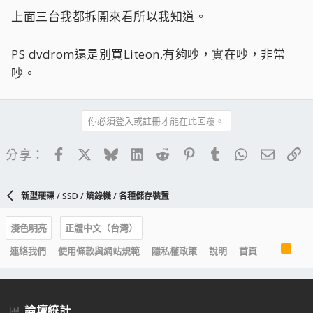
上面三台我都拆開來看所以我知道。
PS dvdrom還是別買Liteon,有夠吵，實在吵，非常
吵。
你必須登入或註冊才能在此回覆。
Facebook
X
Bluesky
LinkedIn
Reddit
Pinterest
Tumblr
WhatsApp
電子郵
連
分享：
新型硬碟 / SSD / 燒錄機 / 各種儲存裝置
淺色明亮
正體中文（台灣）
R
連絡我們
使用條款與網站規範
隱私權政策
說明
首頁
S
S
論壇統計