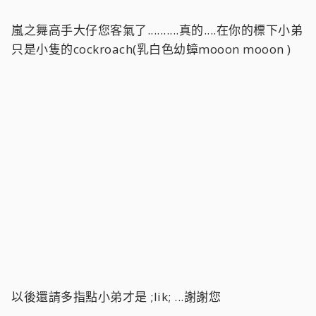
m(_ _)m * 100 →猛虎落地勢 :ph34r:
話說回來，小弟是第一次看到這種說法 ;rr;
嵐之舞高手大仔您客氣了..........真的....在你的標下小弟
<!--QuoteBegin-mekidd39
@Dec 19 2004, 08:24 PM
嵐之舞大大...點燈牌就是Lite-on喔!!!! :lol: :lol:
只是小隻的cockroach(乳白色幼蟑mooon mooon )
:??: 看討論區 先鋒122A 不是好像有衝到的問題 :??:
Light-on ;) ;rr; :D
問一下 現在每台是不是都可以看全區的阿 :blink:
以後還請多指點小弟才是 ;lik; ...謝謝您