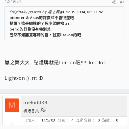
12/19/04
#4
Originally posted by 嵐之舞
@Dec 19 2004, 08:00 PM
pioneer & Asus的評價並不會很差吧
點燈？這是哪牌的？恕小弟眼拙 ;rr;
benq的好像沒有特別差
既然不知要買哪牌的話，就買lite-on的吧
嵐之舞大大...點燈牌就是Lite-on喔!!!! :lol: :lol:
Light-on ;) ;rr; :D
mekidd39
M
初級會員
已加入
11/5/03
訊息
4
互動分數
0
點數
0