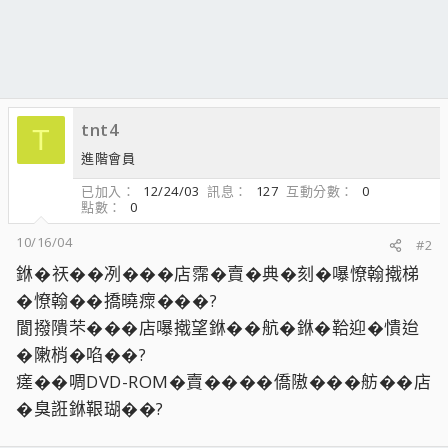
tnt4
T
進階會員
已加入
12/24/03
訊息
127
互動分數
0
點數
0
10/16/04
#2
銝�祆��冽���店霈�賣�典�刻�嚗憭翰撠梯
�憭翰��撟曉瘝���?
閬撥隤芣���店嚗撠望銝��航�銝�鞈迎�憒迨
�敶梢�啗��?
瘥��啁DVD-ROM�賣����僑隞���舫��店
�臭誑銝鞎瑚��?