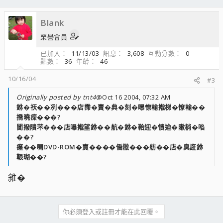
Blank
榮譽會員
已加入
11/13/03
訊息
3,608
互動分數
0
點數
36
年齡
46
10/16/04
#3
Originally posted by tnt4
@Oct 16 2004, 07:32 AM
銝�祆��冽���店霈�賣�典�刻�嚗憭翰撠梯�憭翰��
撟曉瘝���?
閬撥隤芣���店嚗撠望銝��航�銝�鞈迎�憒迨�敶梢�啗
��?
瘥��啁DVD-ROM�賣����僑隞���舫��店�臭誑銝
鞎瑚��?
雓�
你必須登入或註冊才能在此回覆。