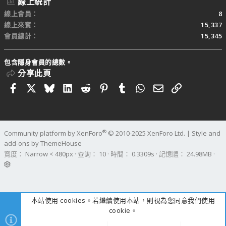
線上統計
線上會員
8
線上來賓
15,337
會員總計
15,345
包含隱身會員的總數。
分享此頁
Facebook
X
Bluesky
LinkedIn
Reddit
Pinterest
Tumblr
WhatsApp
電子郵件
連結
®
Community platform by XenForo
© 2010-2025 XenForo Ltd.
|
Style and
add-ons by ThemeHouse
寬度
查詢
10
時間
0.3309s
記憶體
24.98MB
本站使用 cookies。若繼續使用本站，則視為您同意我們使用
cookie。