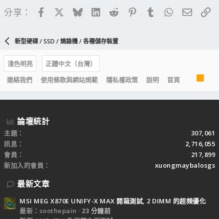
Facebook
X
Bluesky
LinkedIn
Reddit
Pinterest
Tumblr
WhatsApp
電子郵
連
分享：
新型硬碟 / SSD / 燒錄機 / 各種儲存裝置
淺色明亮
正體中文（台灣）
R
連絡我們
使用條款與網站規範
隱私權政策
說明
首頁
S
S
論壇統計
主題
307,061
訊息
2,716,055
會員
217,899
新加入的會員
xuongmaybalosgs
最新文章
MSI MEG X870E UNIFY-X MAX 開箱測試, 2 DIMM 的超頻優化
最新：soothepain
23 分鐘前