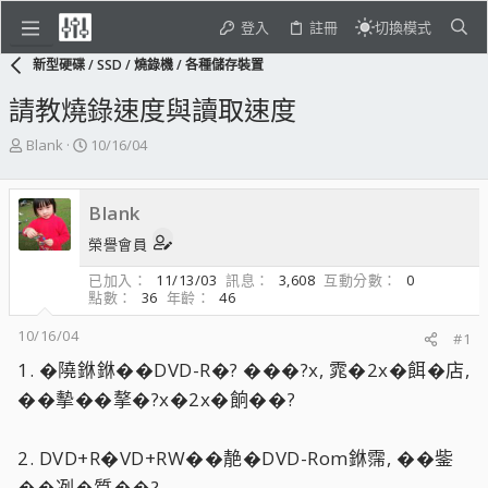
登入
註冊
切換模式
新型硬碟 / SSD / 燒錄機 / 各種儲存裝置
請教燒錄速度與讀取速度
主
開
Blank
10/16/04
題
始
發
日
起
期
Blank
人
榮譽會員
已加入
11/13/03
訊息
3,608
互動分數
0
點數
36
年齡
46
10/16/04
#1
1. �隢銝銝��DVD-R�? ���?x, 雿�2x�餌�店,
��摰��摮�?x�2x�餉��?
2. DVD+R�VD+RW��靘�DVD-Rom銝霈, ��鈭
��冽�質��?