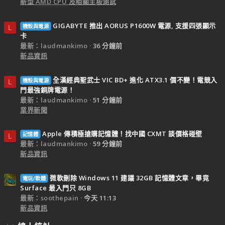
新型 AMD CPU 及相關主板測試
GIGABYTE 推出 AORUS P1600W 電源, 支援四張顯示
機殼與電源
L
卡
最新：laudmankimo
36 分鐘前
新品資訊
全漢經典聖武士 VIC BD+ 進化 ATX3.1 價不變！電競入
機殼與電源
L
門最強銅牌電源！
最新：laudmankimo
51 分鐘前
業界新聞
Apple 傳積極搶購記憶體！找中國 CXMT 談價格碰壁
記憶體
L
最新：laudmankimo
59 分鐘前
新品資訊
微軟刪除 Windows 11 建議 32GB 記憶體文章，畢竟
電玩/軟體
Surface 最入門只 8GB
最新：soothepain
今天 11:13
新品資訊