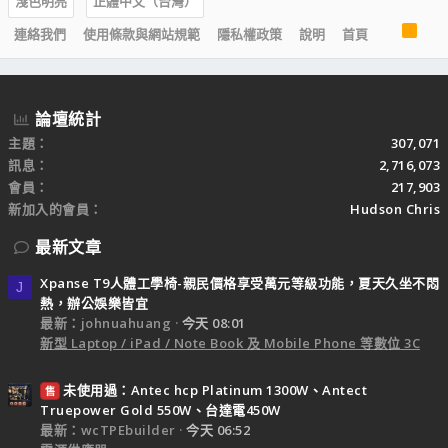
淺色明亮
正體中文（台灣）
R
連絡我們
使用條款與網站規範
隱私權政策
說明
首頁
S
S
論壇統計
主題
307,071
訊息
2,716,073
會員
217,903
新加入的會員
Hudson Chris
最新文章
Xpanse T9人體工學椅-親民價格享受萬元等級功能，夏天久坐不悶
J
熱，辦公娛樂皆宜
最新：johnuahuang
今天 08:01
新型 Laptop / iPad / Note Book 及 Mobile Phone 等數位 3C
未使用過：Antec hcp Platinum 1300W、Antect
售
Truepower Gold 550W、台達電450W
最新：wcTPEbuilder
今天 06:52