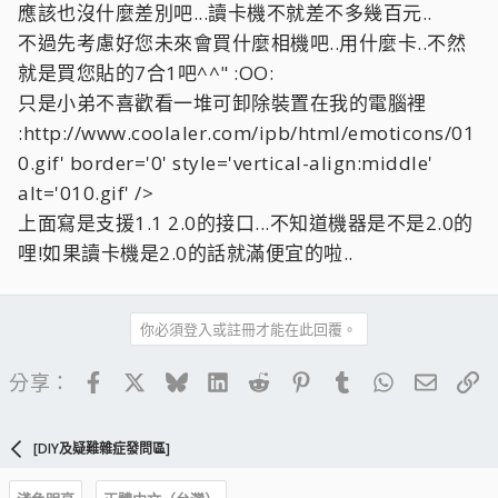
應該也沒什麼差別吧...讀卡機不就差不多幾百元..
不過先考慮好您未來會買什麼相機吧..用什麼卡..不然
就是買您貼的7合1吧^^" :OO:
只是小弟不喜歡看一堆可卸除裝置在我的電腦裡
:http://www.coolaler.com/ipb/html/emoticons/01
0.gif' border='0' style='vertical-align:middle'
alt='010.gif' />
上面寫是支援1.1 2.0的接口...不知道機器是不是2.0的
哩!如果讀卡機是2.0的話就滿便宜的啦..
你必須登入或註冊才能在此回覆。
Facebook
X
Bluesky
LinkedIn
Reddit
Pinterest
Tumblr
WhatsApp
電子郵
連
分享：
[DIY及疑難雜症發問區]