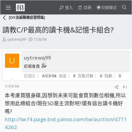
登入
註冊
切換模式
[DIY及疑難雜症發問區]
請教C/P最高的讀卡機&記憶卡組合?
主
開
uytrewq99
7/26/04
題
始
發
日
起
期
uytrewq99
U
人
初級會員
已加入
6/23/04
訊息
9
互動分數
0
點數
0
7/26/04
#1
本考慮買隨身碟,因想到未來可能會買到數位相機,所以
想用此總組合!現在SD是主流對吧?還有這台讀卡機好
嗎?
http://tw.f4.page.bid.yahoo.com/tw/auction/d711
4262