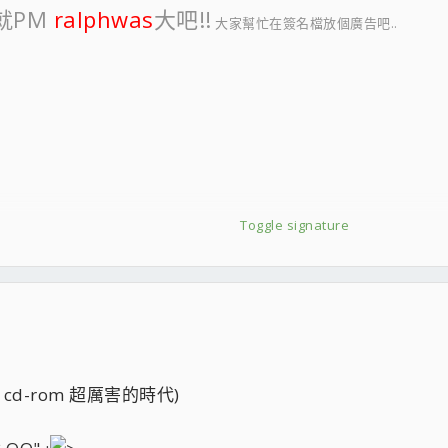
就PM
ralphwas
大吧!!
大家幫忙在簽名檔放個廣告吧..
Toggle signature
x cd-rom 超厲害的時代)