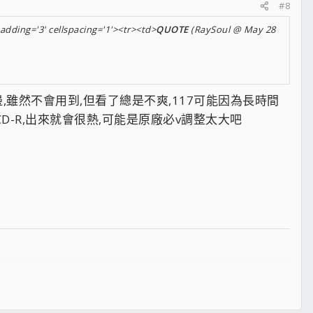
#8
adding='3' cellspacing='1'><tr><td>
QUOTE
(RaySoul @ May 28
歪一邊,雖然不會用到,但看了總是不爽,117可能因為長時間
D-R,出來就會很熱,可能是原廠必v調整太大吧