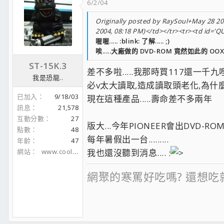
6/2/04
Originally posted by RaySoul+May 28 200
2004, 08:18 PM)</td></tr><tr><td id='Q
喔喔..... :blink: 了解..... ;)
唉.....大廠做的 DVD-ROM 竟然如此的 OOXX 
ST-15K.3
差不多啦.....我那時買117還一千
我是恐龍..
必v太大讀取,造成讀取頭老化,為什
已加入
9/18/03
現在這種產品.....壽命差不多兩年
訊息
21,578
互動分數
27
版大...今年PIONEER會出DVD-RO
點數
48
每年暑假出一台.........
年齡
47
網站
www.coolaler.com
我也還沒聽到消息.... :
網聚的寒罵好吃嗎? 還想吃