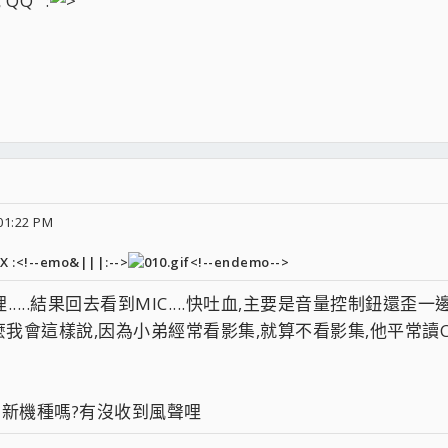
Q" :
01:22 PM
:<!--emo&|||:-->
<!--endemo-->
九哩.....結果回去看到MIC....快吐血,主要是音量控制鈕還
麼我會這樣說,因為小弟經常看影集,就算不看影集,他平常讀C
ROM新機種嗎?有沒收到風聲哩