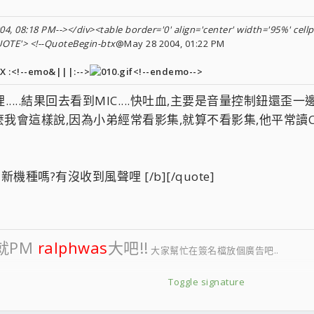
4, 08:18 PM--></div><table border='0' align='center' width='95%' cellp
UOTE'> <!--QuoteBegin-btx
@May 28 2004, 01:22 PM
:<!--emo&|||:-->
<!--endemo-->
九哩.....結果回去看到MIC....快吐血,主要是音量控制鈕還
麼我會這樣說,因為小弟經常看影集,就算不看影集,他平常讀C
M新機種嗎?有沒收到風聲哩 [/b][/quote]
就PM
ralphwas
大吧!!
大家幫忙在簽名檔放個廣告吧..
Toggle signature