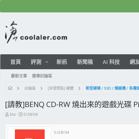
首頁
評測
新訊
新聞稿
AI 科技
網
最新文章
搜尋討論區
討論區
[非發問區] 硬體
新型硬碟 / SSD / 燒錄機 / 各
[請教]BENQ CD-RW 燒出來的遊戲光碟 Pi
主
開
btx
5/28/04
題
始
發
日
5/28/04
起
期
人