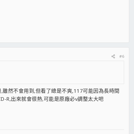
#6
歪一邊,雖然不會用到,但看了總是不爽,117可能因為長時間
D-R,出來就會很熱,可能是原廠必v調整太大吧