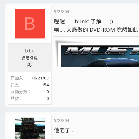
5/28/04
B
喔喔..... :blink: 了解..... ;)
唉.....大廠做的 DVD-ROM 竟然如此的
btx
進階會員
已加入
10/21/03
訊息
154
互動分數
0
點數
0
5/28/04
他老了...