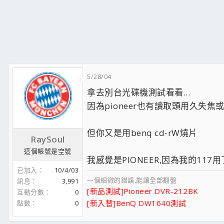
5/28/04
拿去別台光碟機測試看看...
因為pioneer也有讀取頭用久失焦
但你又是用benq cd-rW燒片
RaySoul
這個帳號是空號
我感覺是PIONEER,因為我的11
已加入
10/4/03
一個細微的錯誤,能讓全部翻盤
訊息
3,991
[新品測試]Pioneer DVR-212BK
互動分數
0
[新入替]BenQ DW1640測試
點數
0