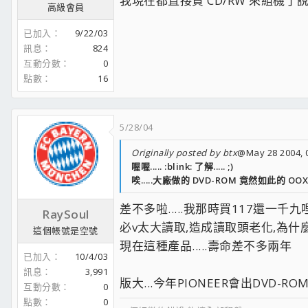
我現在都直接買 CD/RW 來組機了說 Q
高級會員
已加入
9/22/03
訊息
824
互動分數
0
點數
16
5/28/04
Originally posted by btx
@May 28 2004, 
喔喔..... :blink: 了解..... ;)
唉.....大廠做的 DVD-ROM 竟然如此的 OOXX 
差不多啦.....我那時買117還一千
RaySoul
必v太大讀取,造成讀取頭老化,為什
這個帳號是空號
現在這種產品.....壽命差不多兩年
已加入
10/4/03
訊息
3,991
版大...今年PIONEER會出DVD-
互動分數
0
點數
0