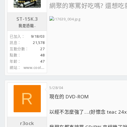
網聚的寒罵好吃嗎? 還想吃
ST-15K.3
我是恐龍..
Dear Nike R.I.P.
已加入
9/18/03
訊息
21,578
互動分數
27
點數
48
年齡
47
網站
www.coolaler.com
5/28/04
R
現在的 DVD-ROM
以經不怎麼強了....(好懷念 teac 24
r3ock