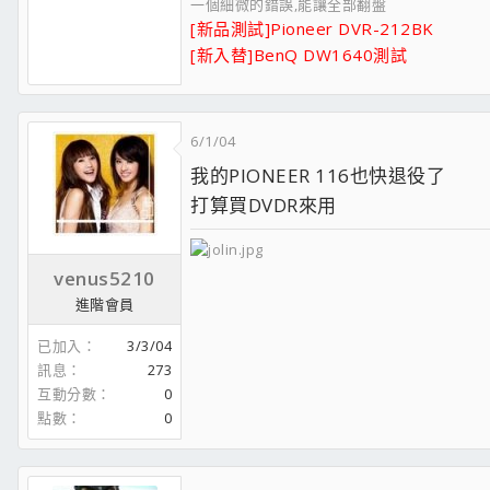
一個細微的錯誤,能讓全部翻盤
[新品測試]Pioneer DVR-212BK
[新入替]BenQ DW1640測試
6/1/04
我的PIONEER 116也快退役了
打算買DVDR來用
venus5210
進階會員
已加入
3/3/04
訊息
273
互動分數
0
點數
0