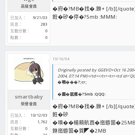
高級會員
�府�?MB�找�.銝+ [/b][/quote
銋�矽�停�?5mb :MMM:
已加入
9/21/03
訊息
283
互動分數
0
點數
0
10/16/04
Originally posted by GGEVO+Oct 16 2004,
2004, 07:14 PM)</td></tr><tr><td id='
�啁���?;cr;
�園�舐雁�?5mb :QQQ:
smartbaby
榮譽會員
�府�?MB�找�.銝+ [/b][/quote
銋�矽
已加入
10/12/03
訊息
1,762
�嗅��楊頛航酉�迤蝣箇�25MB ;
互動分數
0
銝迤蝣箇�質◤�2MB