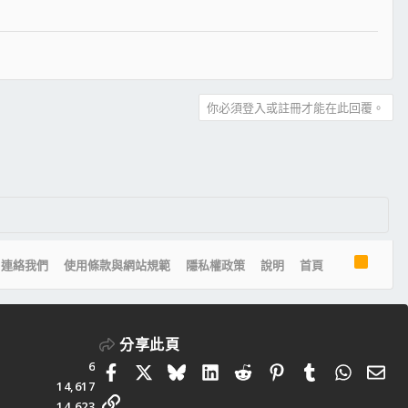
你必須登入或註冊才能在此回覆。
R
連絡我們
使用條款與網站規範
隱私權政策
說明
首頁
S
S
分享此頁
6
Facebook
X
Bluesky
LinkedIn
Reddit
Pinterest
Tumblr
Whats
電
14,617
連結
14,623