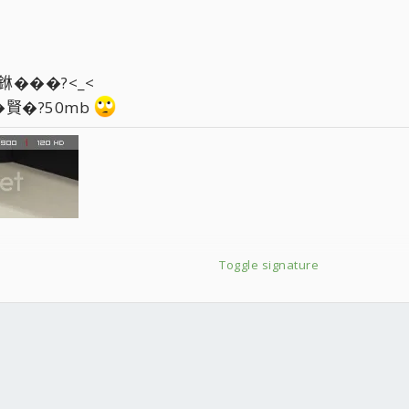
���?<_<
賢�?50mb
Toggle signature