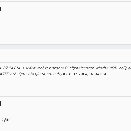
]
 07:14 PM--></div><table border='0' align='center' width='95%' cellpad
QUOTE'> <!--QuoteBegin-smartbaby
@Oct 16 2004, 07:04 PM
]
ya;