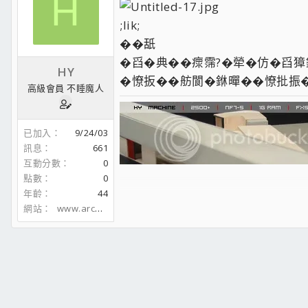
H
;lik;
��舐
�舀�典��瘝霈?�犖�仿�舀獐銝
HY
�憭扳��舫閬�銝暺��憭批振�
高級會員 不睡魔人
已加入
9/24/03
訊息
661
互動分數
0
點數
0
年齡
44
網站
www.arch.usyd.edu.au