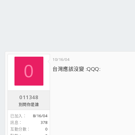
10/16/04
0
台灣應該沒變 :QQQ:
011348
別問你是誰
已加入
8/16/04
訊息
378
互動分數
0