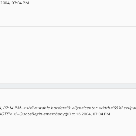
2004, 07:04 PM
 07:14 PM--></div><table border='0' align='center' width='95%' cellpad
QUOTE'> <!--QuoteBegin-smartbaby
@Oct 16 2004, 07:04 PM