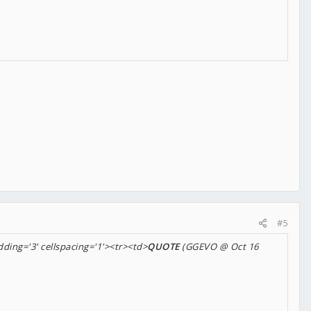
#5
ding='3' cellspacing='1'><tr><td>
QUOTE
(GGEVO @ Oct 16