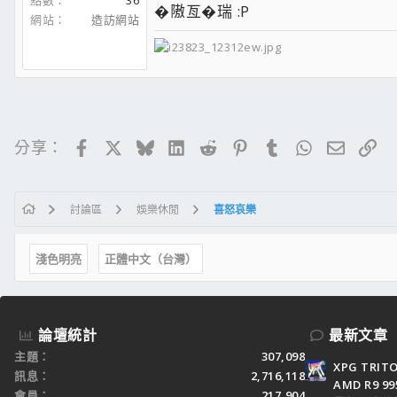
點數
36
�隞亙�瑞 :P
網站
造訪網站
Facebook
X
Bluesky
LinkedIn
Reddit
Pinterest
Tumblr
WhatsApp
電子郵
連
分享：
討論區
娛樂休閒
喜怒哀樂
淺色明亮
正體中文（台灣）
論壇統計
最新文章
主題
307,098
XPG TRI
訊息
2,716,118
AMD R9 9
會員
217,904