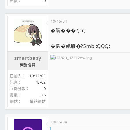
點數
0
10/16/04
�啁���?;cr;
�園�舐雁�?5mb :QQQ:
smartbaby
榮譽會員
已加入
10/12/03
訊息
1,762
互動分數
0
點數
36
網站
造訪網站
10/16/04