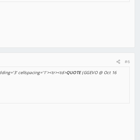
#6
ding='3' cellspacing='1'><tr><td>
QUOTE
(GGEVO @ Oct 16