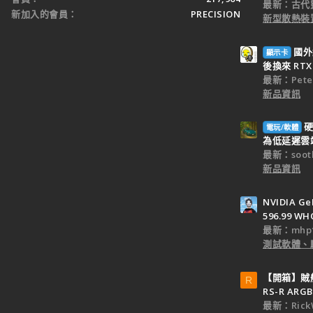
最新：古代
新加入的會員
PRECISION
新型散熱裝置
國外
顯示卡
後換來 RTX 
最新：Peter
新品資訊
硬
電玩/軟體
為低延遲雲端
最新：sooth
新品資訊
NVIDIA Ge
596.99 WH
最新：mhp1
測試軟體、
【開箱】賊船M
R
RS-R ARGB
最新：Rick