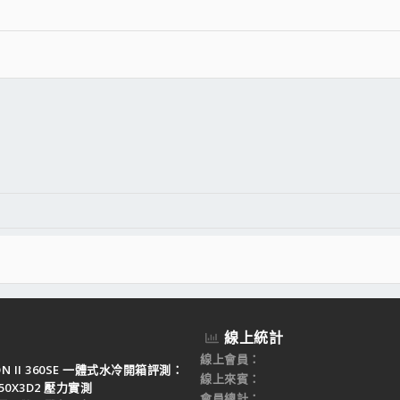
件
結
線上統計
線上會員
TON II 360SE 一體式水冷開箱評測：
線上來賓
950X3D2 壓力實測
會員總計