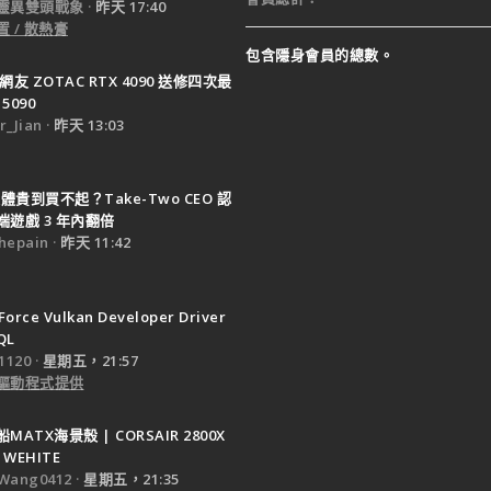
靈異雙頭戰象
昨天 17:40
 / 散熱膏
包含隱身會員的總數。
網友 ZOTAC RTX 4090 送修四次最
5090
_Jian
昨天 13:03
體貴到買不起？Take-Two CEO 認
遊戲 3 年內翻倍
epain
昨天 11:42
Force Vulkan Developer Driver
QL
120
星期五，21:57
驅動程式提供
ATX海景殼 | CORSAIR 2800X
 WEHITE
Wang0412
星期五，21:35