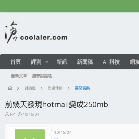
首頁
評測
新訊
新聞稿
AI 科技
網
最新文章
搜尋討論區
討論區
娛樂休閒
喜怒哀樂
前幾天發現hotmail變成250mb
主
開
HY
10/16/04
題
始
發
日
10/16/04
起
期
人