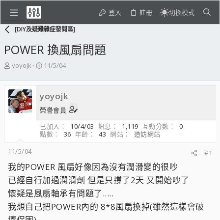
登入
註冊
切換模式
[DIY及疑難雜症發問區]
POWER 換風扇問題
主
開
yoyojk
11/5/04
題
始
發
日
起
期
yoyojk
人
榮譽會員
已加入
10/4/03
訊息
1,119
互動分數
0
點數
36
年齡
43
網站
造訪網站
11/5/04
#1
我的POWER 風扇好像因為沒有潤滑變的很吵
已經自行加過潤滑劑 但是只撐了2天 又開始吵了
懷疑是風扇軸承有問題了.....
我想自己把POWER內的 8*8風扇換掉(雖然這樣會破
壞保固)