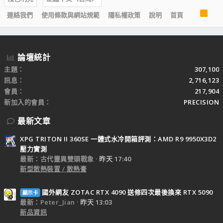
R
連絡我們
使用條款與網站規範
隱私權政策
說明
首頁
S
S
論壇統計
主題
307,100
訊息
2,716,123
會員
217,904
新加入的會員
PRECISION
最新文章
XPG TRITON II 360SE 一體式水冷開箱評測：AMD R9 9950X3D2
壓力實測
最新：古代靈異雙頭戰象
昨天 17:40
新型散熱裝置 / 散熱膏
國外網友 ZOTAC RTX 4090 送修四次最後換來 RTX 5090
顯示卡
最新：Peter_Jian
昨天 13:03
新品資訊