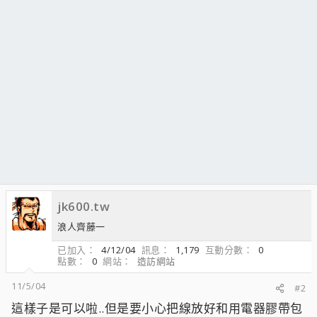
jk600.tw
浪人齊藤一
已加入
4/12/04
訊息
1,179
互動分數
0
點數
0
網站
造訪網站
11/5/04
#2
這樣子是可以啦..但是要小心把線放好和用電器膠帶包