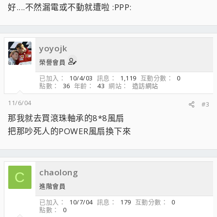
好....不然漏電或不動就遭啦 :PPP:
yoyojk
榮譽會員
已加入
10/4/03
訊息
1,119
互動分數
0
點數
36
年齡
43
網站
造訪網站
11/6/04
#3
那我就去買滾珠軸承的8*8風扇
把那吵死人的POWER風扇換下來
chaolong
C
進階會員
已加入
10/7/04
訊息
179
互動分數
0
點數
0