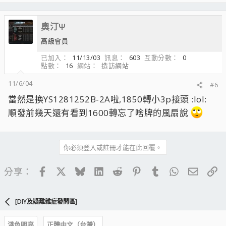
奧汀Ψ
高級會員
已加入
11/13/03
訊息
603
互動分數
0
點數
16
網站
造訪網站
11/6/04
#6
當然是換YS1281252B-2A啦,1850轉小3p接頭 :lol:
順發前幾天還有看到1600轉忘了啥牌的風扇說
你必須登入或註冊才能在此回覆。
Facebook
X
Bluesky
LinkedIn
Reddit
Pinterest
Tumblr
WhatsApp
電子郵
連
分享：
[DIY及疑難雜症發問區]
淺色明亮
正體中文（台灣）