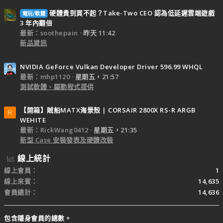
硬體貴到買不起？Take-Two CEO 認為低延遲雲端遊戲
電玩/軟體
3 年內翻倍
最新：soothepain
昨天 11:42
新品資訊
NVIDIA GeForce Vulkan Developer Driver 596.99 WHQL
最新：mhp1120
星期五，21:57
測試軟體、驅動程式提供
【開箱】賊船MATX海景殼 | CORSAIR 2800X RS-R ARGB
R
WEHITE
最新：RickWang0412
星期五，21:35
新型 Case 安裝發表及硬體改裝
線上統計
線上會員
1
線上來賓
14,635
會員總計
14,636
包含隱身會員的總數。