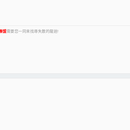
聯盟
需要您一同來找尋失散的龍迷!