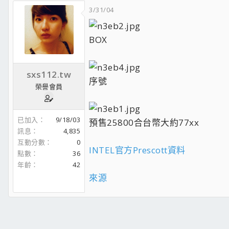
3/31/04
BOX
sxs112.tw
序號
榮譽會員
已加入
9/18/03
預售25800合台幣大約77xx
訊息
4,835
互動分數
0
INTEL官方Prescott資料
點數
36
年齡
42
來源