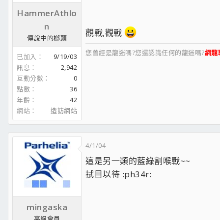
HammerAthlo
n
觀戰,觀戰
傳說中的榔頭
您曾經是龍迷嗎?您還認識任何的龍迷嗎?
網龍
已加入
9/19/03
訊息
2,942
互動分數
0
點數
36
年齡
42
網站
造訪網站
4/1/04
這是另一類的藍綠割喉戰~~
拭目以待 :ph34r:
mingaska
高級會員