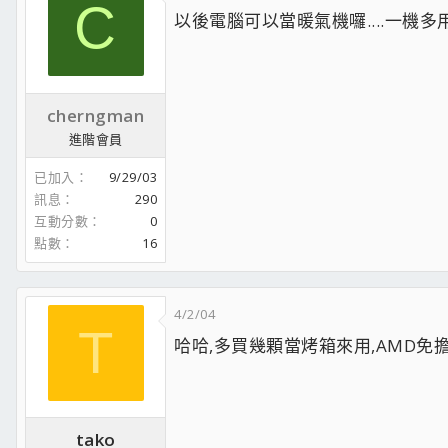
C
以後電腦可以當暖氣機囉....一機多
cherngman
進階會員
已加入
9/29/03
訊息
290
互動分數
0
點數
16
4/2/04
T
哈哈,多買幾顆當烤箱來用,AMD免
tako