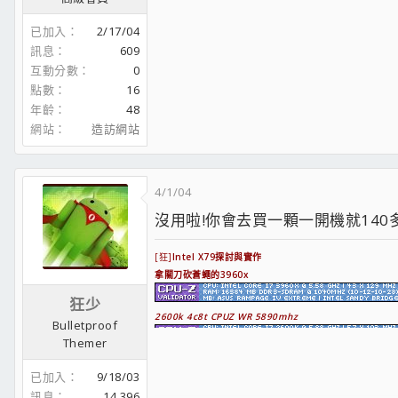
已加入
2/17/04
訊息
609
互動分數
0
點數
16
年齡
48
網站
造訪網站
4/1/04
沒用啦!你會去買一顆一開機就140多
[狂]
Intel X79探討與實作
拿關刀砍蒼蠅的3960x
狂少
2600k 4c8t CPUZ WR 5890mhz
Bulletproof
Themer
;face0;
超頻極速探索區
需要大家多多踴躍發表你的測試!
已加入
9/18/03
藍光畫質的X58概略影音分享
X58/p55 BIOS內電壓諸元調整概說及時機
訊息
14,396