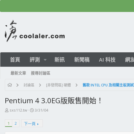
首頁
評測
新訊
新聞稿
AI 科技
網
最新文章
搜尋討論區
討論區
[非發問區] 硬體
舊款 INTEL CPU 及相關主板測試
Pentium 4 3.0EG版販售開始！
主
開
sxs112.tw
3/31/04
題
始
發
日
1
2
下一頁
起
期
人