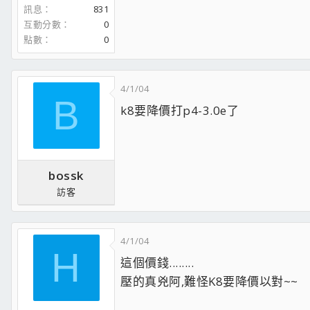
訊息
831
互動分數
0
點數
0
4/1/04
B
k8要降價打p4-3.0e了
bossk
訪客
4/1/04
H
這個價錢........
壓的真兇阿,難怪K8要降價以對~~