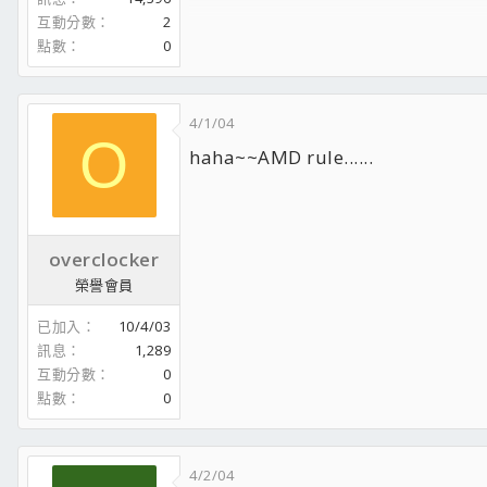
請一起來跑LinX,探討你的系統穩定度
互動分數
2
X58基本超頻200/2000概念與Hyper pi實作
點數
0
FF-XIV 11480
穆老板製作OPB的超頻影音集現身說法
4/1/04
O
haha~~AMD rule......
overclocker
榮譽會員
已加入
10/4/03
訊息
1,289
互動分數
0
點數
0
4/2/04