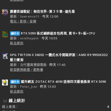
霹靂英雄戰紀：刜伐世界─第３９章─搶先看
最新：lawrence11
今天 12:00
電玩 / 影視 / 音樂
RTX 5090 各式綑綁組合包再現, 買卡+卡+板+CPU
顯示卡
最新：soothepain
今天 10:55
新品資訊
XPG TRITON II 360SE 一體式水冷開箱評測：AMD R9 9950X3D2
壓力實測
最新：古代靈異雙頭戰象
昨天 17:40
新型散熱裝置 / 散熱膏
國外網友 ZOTAC RTX 4090 送修四次最後換來 RTX 5090
顯示卡
最新：Peter_Jian
昨天 13:03
新品資訊
線上統計
線上會員
6