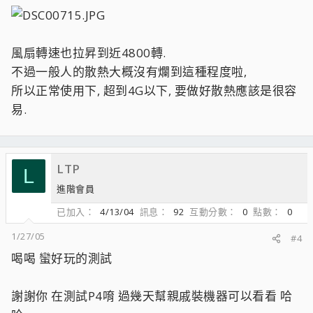
風扇轉速也拉昇到近4800轉.
不過一般人的散熱大概沒有爛到這種程度啦,
所以正常使用下, 超到4G以下, 要做好散熱應該是很容
易.
LTP
L
進階會員
已加入
4/13/04
訊息
92
互動分數
0
點數
0
1/27/05
#4
喝喝 蠻好玩的測試
謝謝你 在測試P4唷 過幾天幫親戚裝機器可以看看 哈