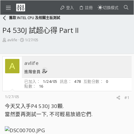
登入
註冊
切換模式
舊款 INTEL CPU 及相關主板測試
P4 530J 試超心得 Part II
主
開
avlife
1/27/05
題
始
發
日
起
期
avlife
人
A
進階會員
已加入
1/24/05
訊息
478
互動分數
0
點數
16
1/27/05
#1
今天又入手P4 530J 30顆.
當然要再測試一下, 不可輕易放過它們.