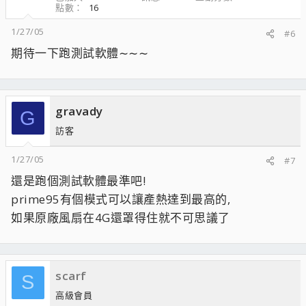
點數
16
1/27/05
#6
期待一下跑測試軟體∼∼∼
gravady
G
訪客
1/27/05
#7
還是跑個測試軟體最準吧!
prime95有個模式可以讓產熱達到最高的,
如果原廠風扇在4G還罩得住就不可思議了
scarf
S
高級會員