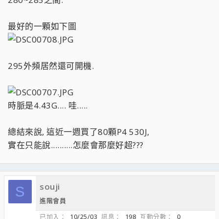
最好的一顆如下圖
295外頻居然還可開機.
時脈是4.43G.... 哇.....
總結來說, 這近一週買了80顆P4 530J,
實在只能說..........怎麼會那麼好超???
souji
S
進階會員
已加入
10/25/03
訊息
198
互動分數
0