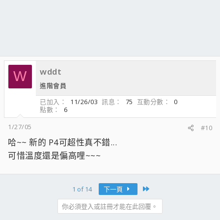
wddt
W
進階會員
已加入
11/26/03
訊息
75
互動分數
0
點數
6
1/27/05
#10
哈~~ 新的 P4可超性真不錯...
可惜溫度還是偏高哩~~~
Last
1 of 14
下一頁
你必須登入或註冊才能在此回覆。