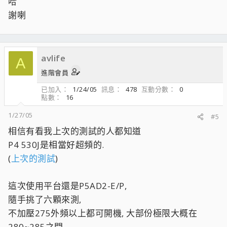
哈
謝喇
avlife
A
進階會員
已加入
1/24/05
訊息
478
互動分數
0
點數
16
1/27/05
#5
相信有看我上次的測試的人都知道
P4 530J是相當好超頻的.
(
上次的測試
)
這次使用平台還是P5AD2-E/P,
隨手挑了六顆來測,
不加壓275外頻以上都可開機, 大部份極限大概在
280~285之間.