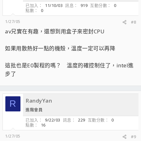
已加入
11/10/03
訊息
919
互動分數
0
點數
0
1/27/05
#8
av兄實在有趣，還想到用盒子來密封CPU
如果用散熱好一點的機殼，溫度一定可以再降
這批也是E0製程的嗎？ 溫度的確控制住了，intel進
步了
RandyYan
R
進階會員
已加入
9/22/03
訊息
229
互動分數
0
點數
16
1/27/05
#9