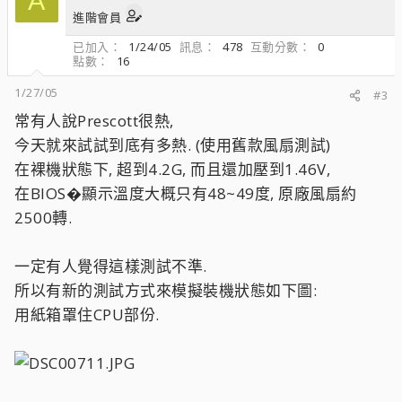
A
進階會員
已加入
1/24/05
訊息
478
互動分數
0
點數
16
1/27/05
#3
常有人說Prescott很熱,
今天就來試試到底有多熱. (使用舊款風扇測試)
在裸機狀態下, 超到4.2G, 而且還加壓到1.46V,
在BIOS�顯示溫度大概只有48~49度, 原廠風扇約
2500轉.
一定有人覺得這樣測試不準.
所以有新的測試方式來模擬裝機狀態如下圖:
用紙箱罩住CPU部份.