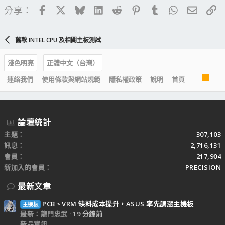
Facebook
X
Bluesky
LinkedIn
Reddit
Pinterest
Tumblr
WhatsApp
電子郵
連
分享：
舊款 INTEL CPU 及相關主板測試
淺色明亮
正體中文（台灣）
R
連絡我們
使用條款與網站規範
隱私權政策
說明
首頁
S
S
論壇統計
主題
307,103
訊息
2,716,131
會員
217,904
新加入的會員
PRECISION
最新文章
PCB、VRM 缺料成本提升，ASUS 率先調漲主機板
主機板
最新：龍門忠武
19 分鐘前
新品資訊