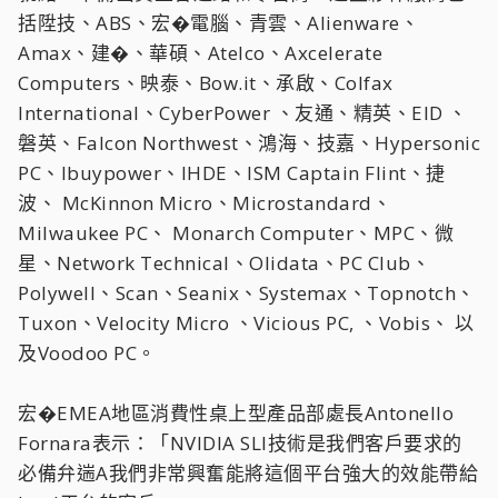
括陞技、ABS、宏�電腦、青雲、Alienware、
Amax、建�、華碩、Atelco、Axcelerate
Computers、映泰、Bow.it、承啟、Colfax
International、CyberPower 、友通、精英、EID 、
磐英、Falcon Northwest、鴻海、技嘉、Hypersonic
PC、Ibuypower、IHDE、ISM Captain Flint、捷
波、 McKinnon Micro、Microstandard、
Milwaukee PC、 Monarch Computer、MPC、微
星、Network Technical、Olidata、PC Club、
Polywell、Scan、Seanix、Systemax、Topnotch、
Tuxon、Velocity Micro 、Vicious PC, 、Vobis、 以
及Voodoo PC。
宏�EMEA地區消費性桌上型產品部處長Antonello
Fornara表示：「NVIDIA SLI技術是我們客戶要求的
必備弁遄A我們非常興奮能將這個平台強大的效能帶給