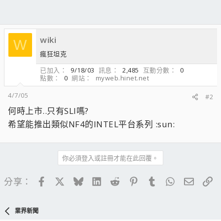
wiki
W
瘋狂坦克
已加入
9/18/03
訊息
2,485
互動分數
0
點數
0
網站
myweb.hinet.net
4/7/05
#2
何時上市..只有SLI嗎?
希望能推出類似NF4的INTEL平台系列 :sun:
你必須登入或註冊才能在此回覆。
Facebook
X
Bluesky
LinkedIn
Reddit
Pinterest
Tumblr
WhatsApp
電子郵
連
分享：
業界新聞