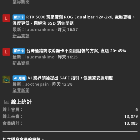
業界新聞
RTX 5090 玩家實測 ROG Equalizer 12V-2x6, 電壓更穩、
顯示卡
L
溫度更低、還解決 SSD 消失問題
最新：laudmankimo
昨天 16:57
新品資訊
台灣通路商取消顯卡不漲限組裝的方案, 直漲 20~45%
顯示卡
L
最新：laudmankimo
昨天 16:35
新品資訊
AI 業界領袖提出 SAFE 指引，促進資安透明度
AI 應用
最新：soothepain
昨天 13:38
業界新聞
線上統計
線上會員
6
線上來賓
13,079
會員總計
13,085
包含隱身會員的總數。