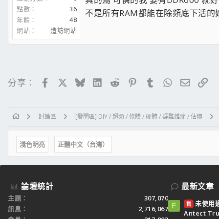
點數
36
懇請大大們賜告 :OO:
不是所有RAM都能在除頻底下活的
年齡
48
網站
造訪網站
RAM的頻率設成166或是133就是不同步啦 :
你要超300外頻的話記憶體設133.....這樣除
Facebook
X
Bluesky
LinkedIn
Reddit
Pinterest
Tumblr
WhatsApp
電子郵
連
分享：
討論區
[發問區] DIY / 超頻 / 軟體 / 硬體 / 疑難雜症 / 估價
淺色明亮
正體中文（台灣）
論壇統計
最新文章
主題
307,070
未使用過：
售
E
訊息
2,716,067
Antect T