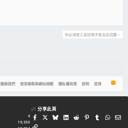
你必須登入或註冊才能在此回覆。
R
連絡我們
使用條款與網站規範
隱私權政策
說明
首頁
S
S
分享此頁
4
Facebook
X
Bluesky
LinkedIn
Reddit
Pinterest
Tumblr
Whats
電
19,330
連結