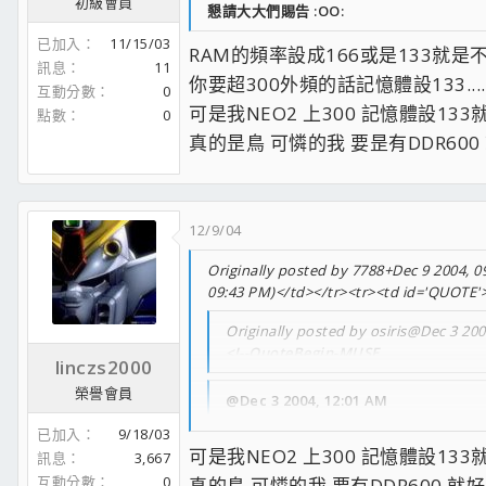
初級會員
懇請大大們賜告 :OO:
已加入
11/15/03
RAM的頻率設成166或是133就是不
訊息
11
你要超300外頻的話記憶體設133.....這
互動分數
0
可是我NEO2 上300 記憶體設133
點數
0
真的昰鳥 可憐的我 要昰有DDR600 就好了 ...
12/9/04
Originally posted by 7788+Dec 9 2004, 09
09:43 PM)</td></tr><tr><td id='QUOTE'
Originally posted by osiris@Dec 3 20
<!--QuoteBegin-MUSE
linczs2000
榮譽會員
@Dec 3 2004, 12:01 AM
試了一個晚上，還是不會CPU/RAM跑不同步
已加入
9/18/03
可是我NEO2 上300 記憶體設133
訊息
3,667
正確步驟應該怎麼操作呢？nf7s用太久，這塊
互動分數
0
真的鳥 可憐的我 要有DDR600 就好了 .......