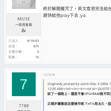
終於解開魔咒了，英文意思完全給他搞錯
趕快給他play下去 ;ya;
MUSE
一班班會員
已加入
9/19/03
訊息
675
互動分數
0
點數
16
12/9/04
7
Originally posted by osiris+Dec 3 2004, 
12:05 AM)</td></tr><tr><td id='QUOTE'
試了一個晚上，還是不會CPU/RAM跑不同步 
正確步驟應該怎麼操作呢？nf7s用太久，這塊MS
7788