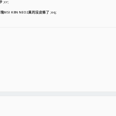
;cr;
I K8N NEO2真的沒皮條了 ;oq;