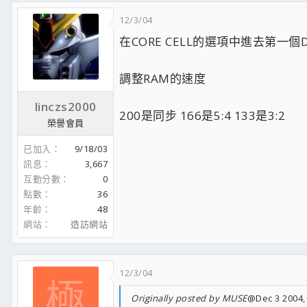
12/3/04
在CORE CELL的選項中進去第一個DR
調整RAM的速度
linczs2000
200是同步 166是5:4 133是3:2
榮譽會員
已加入
9/18/03
訊息
3,667
互動分數
0
點數
36
年齡
48
網站
造訪網站
12/3/04
極
Originally posted by MUSE
@Dec 3 2004,