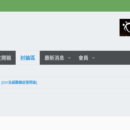
友開箱
討論區
最新消息
會員
[DIY及疑難雜症發問區]