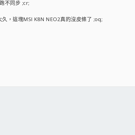
不同步 ;cr;
這塊MSI K8N NEO2真的沒皮條了 ;oq;