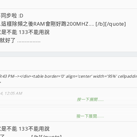
同步啦 :D
樣除頻之後RAM會剛好跑200MHZ.... [/b][/quote]
就是不能 133不能用說
..............
:43 PM--></div><table border='0' align='center' width='95%' cellpaddin
>
04, 12:05 AM
按一下展開……
按一下展開……
 ;cr;
就是不能 133不能用說
MSI K8N NEO2真的沒皮條了 ;oq;
.......... [/b][/quote]