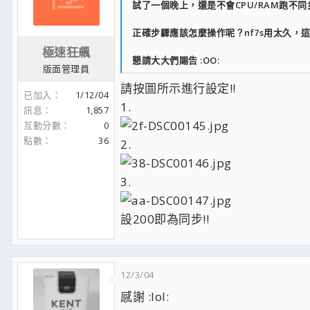
試了一個晚上，還是不會CPU/RAM跑不同步 
正確步驟應該怎麼操作呢？nf7s用太久，這塊MS
極速狂飆
懇請大大們賜告 :OO:
版面管理員
請按圖所示進行設定!!
已加入
1/12/04
1.
訊息
1,857
互動分數
0
點數
36
2.
3.
設200即為同步!!
12/3/04
感謝 :lol: