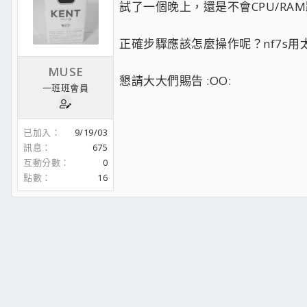
試了一個晚上，還是不會CPU/RAM跑
正確步驟應該怎麼操作呢？nf7s用太久，
MUSE
懇請大大們賜告 :OO:
一班班會員
已加入
9/19/03
訊息
675
互動分數
0
點數
16