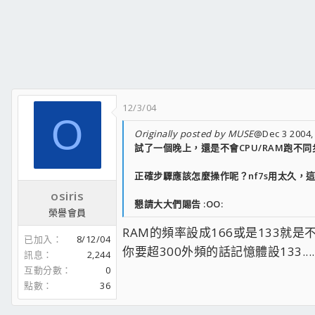
12/3/04
O
Originally posted by MUSE
@Dec 3 2004,
試了一個晚上，還是不會CPU/RAM跑不同步 
正確步驟應該怎麼操作呢？nf7s用太久，這塊MS
osiris
懇請大大們賜告 :OO:
榮譽會員
RAM的頻率設成166或是133就是不
已加入
8/12/04
你要超300外頻的話記憶體設133....
訊息
2,244
互動分數
0
點數
36