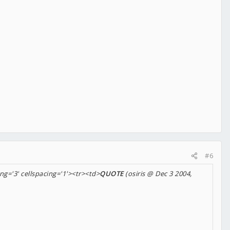
#6
ng='3' cellspacing='1'><tr><td>
QUOTE
(osiris @ Dec 3 2004,