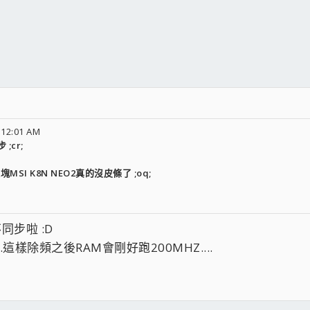
 12:01 AM
;cr;
I K8N NEO2真的沒皮條了 ;oq;
同步啦 :D
.這樣除頻之後RAM會剛好跑200MHZ....