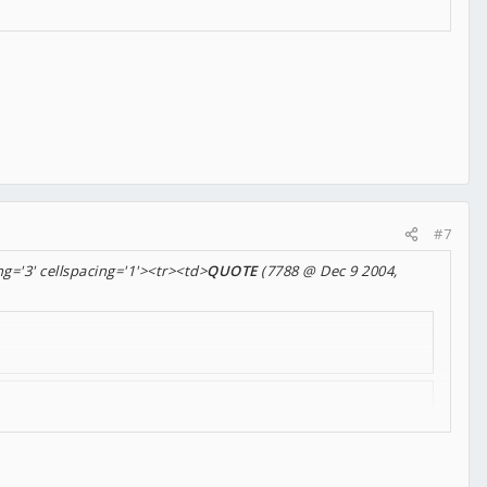
#7
g='3' cellspacing='1'><tr><td>
QUOTE
(7788 @ Dec 9 2004,