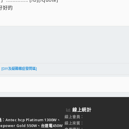
按一下展開……
好好的
D
頻之後RAM會剛好跑200MHZ....
件
結
[DIY及疑難雜症發問區]
線上統計
線上會員
Antec hcp Platinum 1300W、
線上來賓
ruepower Gold 550W、台達電450W