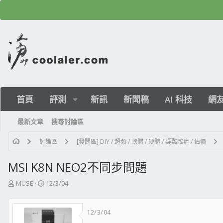
首頁
評測
新訊
新聞稿
AI 科技
網
最新文章
搜尋討論區
討論區
[發問區] DIY / 超頻 / 軟體 / 硬體 / 疑難雜症 / 估價
MSI K8N NEO2不同步問題
主
開
MUSE
12/3/04
題
始
發
日
12/3/04
起
期
人