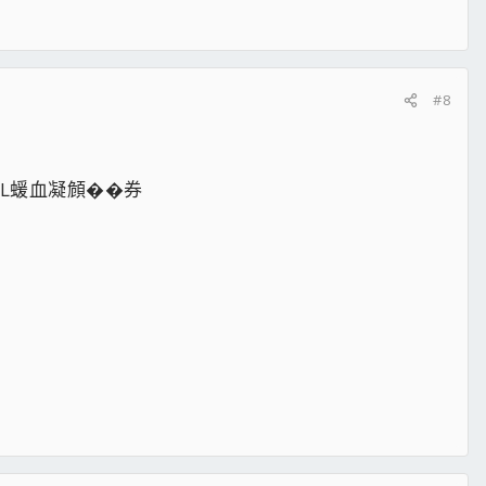
#8
IL蝯血凝頠��券