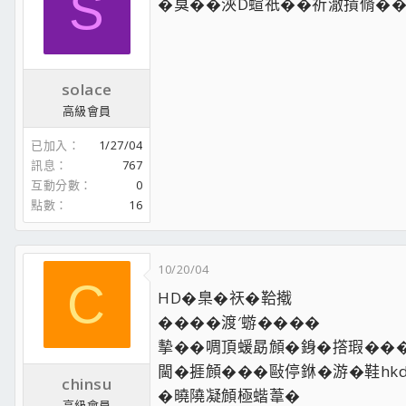
S
�臭��浹D蝖祇��祈澈撌脩����
solace
高級會員
已加入
1/27/04
訊息
767
互動分數
0
點數
16
10/20/04
C
HD�臬�祆�鞈撠
����渡′蝣����
摰��啁頂蝯勗頠�銵�撘瑕��
閫�捱頠���敺停銝�游�鞋hkdsk
chinsu
�曉隢凝頠極蝔葦�
高級會員