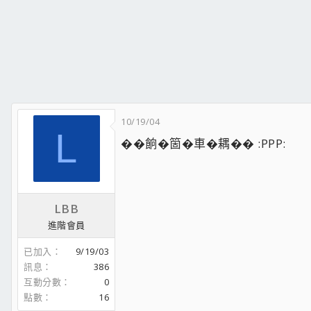
10/19/04
L
��餉�箇�車�耦�� :PPP:
LBB
進階會員
已加入
9/19/03
訊息
386
互動分數
0
點數
16