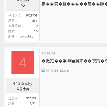
憒��閫�捱�����勗��孵
已加入
9/28/03
訊息
853
互動分數
0
點數
16
網站
www.btgod.com
10/20/04
4
�憿銋��唳!!!!憟賢末��衣策�砍�典
4132ricky
榮譽會員
已加入
9/28/03
訊息
1,354