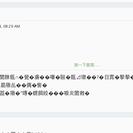
, 08:29 AM
按一下展開……
2嚗閬銝甈∩�甇�虜��嚗�敺�甈⊿璈��?�日雿�摰摰�
見撠勗隞乩��偶�訾�
��荔�隞�”瑼�蝟餌絞���唳炎閬敹�