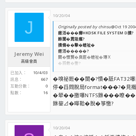
10/20/04
J
Originally posted by chinsu
@Oct 19 2004
瘥活���瘠HKDSK FILE SYSTEM D撌?
銝閬�雿圾瘙?
撌脩��摰�蝖祉�
瘥活�����?
Jeremy Wei
閮�憟賢�臭誑�蝖祉�瑼Ｘ
高級會員
�舀敹�鈭?
暻餌撟怠�銝銝?
已加入
10/4/03
Thanks
�嗅祕銋��閬�?憒�舐FAT3
訊息
667
互動分數
0
停�舀閰脫局format���?�
點數
16
�犖��撽嚗NTFS銝���暸
銝鋆⊿�曄鞈�脫�箏憿?
10/20/04