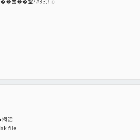
箇��鈭?#33;! :o
�拇活
 file