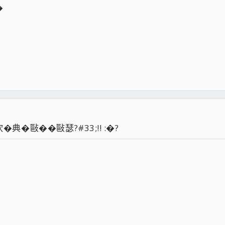
�
�敺��敺瑟?#33;!! :�?