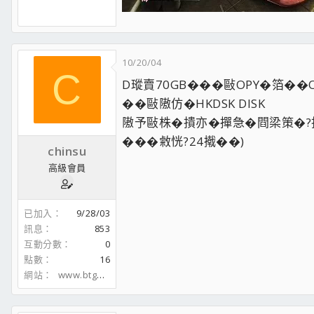
10/20/04
C
D瑽賣70GB���敺OPY�箔��O
��敺隞仿�HKDSK DISK
隞予敺株�撌亦�撣急�閰梁策�?撌
���敹恍?24撠��)
chinsu
高級會員
已加入
9/28/03
訊息
853
互動分數
0
點數
16
網站
www.btgod.com