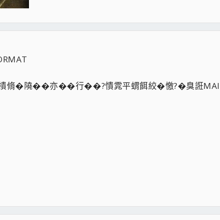
RMAT
脩�隢��亦��行��?憒雿平蝟餌絞�憿?�臭誑MA