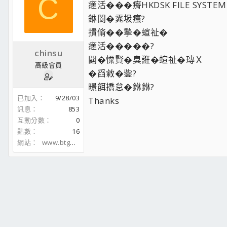
C
瘥活���瘠HKDSK FILE SYSTEM
銝閬�雿圾瘙?
撌脩��摰�蝖祉�
瘥活�����?
chinsu
閮�憟賢�臭誑�蝖祉�瑼Ｘ
高級會員
�舀敹�鈭?
暻餌撟怠�銝銝?
已加入
9/28/03
Thanks
訊息
853
互動分數
0
點數
16
網站
www.btgod.com