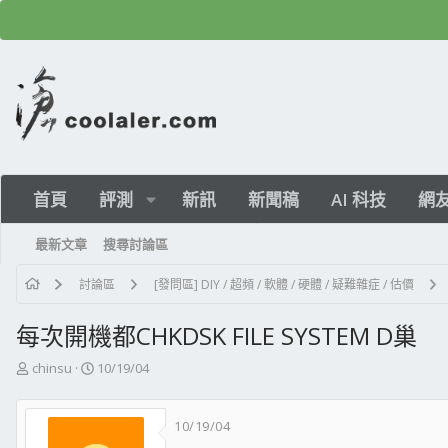
首頁
評測
新訊
新聞稿
AI 科技
網
最新文章
搜尋討論區
討論區
[發問區] DIY / 超頻 / 軟體 / 硬體 / 疑難雜症 / 估價
每次開機都CHKDSK FILE SYSTEM D巢
主
開
chinsu
10/19/04
題
始
發
日
10/19/04
起
期
人