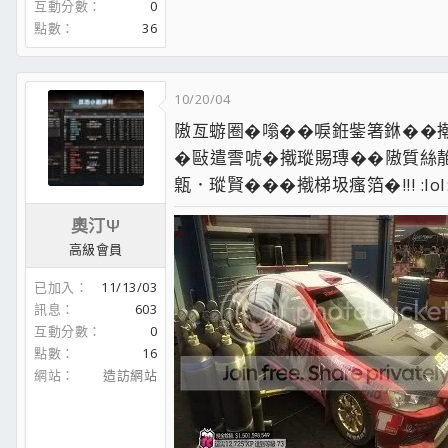
互動分數
0
點數
36
10/20/04
隞亙蝣圈�嗡��唳銋鈭箸銝��
�敺遣霅唬�撠瑽賜瑼��隞質絲靘敺
甈．瑽賢���撠梯圾瘙箔�!!! :lol
奧汀Ψ
高級會員
已加入
11/13/03
訊息
603
互動分數
0
點數
16
網站
造訪網站