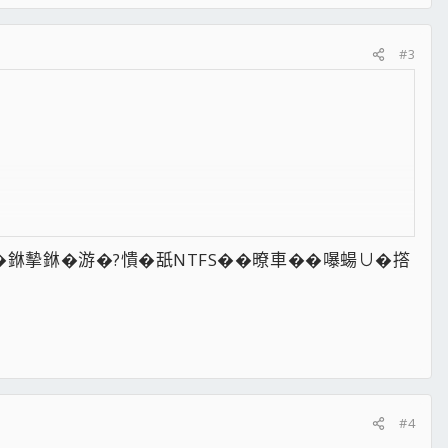
#3
銝摰銝�游�?憒�舐NTFS��暸車��嚗蝪∪�撘
#4