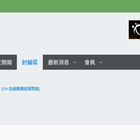
友開箱
討論區
最新消息
會員
[DIY及疑難雜症發問區]