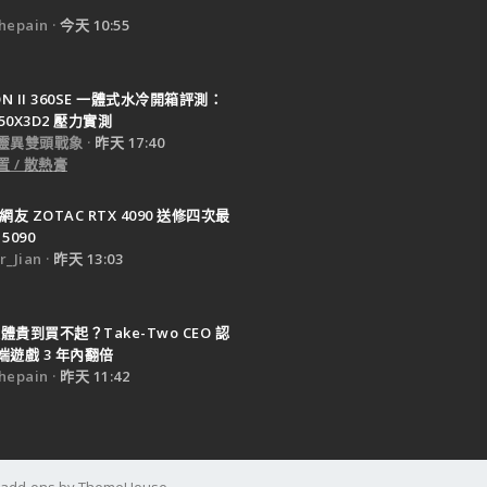
epain
今天 10:55
TON II 360SE 一體式水冷開箱評測：
950X3D2 壓力實測
靈異雙頭戰象
昨天 17:40
 / 散熱膏
網友 ZOTAC RTX 4090 送修四次最
5090
_Jian
昨天 13:03
體貴到買不起？Take-Two CEO 認
遊戲 3 年內翻倍
epain
昨天 11:42