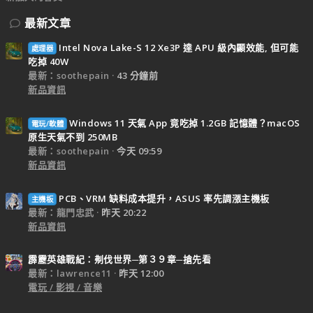
最新文章
Intel Nova Lake-S 12 Xe3P 達 APU 級內顯效能, 但可能
處理器
吃掉 40W
最新：soothepain
43 分鐘前
新品資訊
Windows 11 天氣 App 竟吃掉 1.2GB 記憶體？macOS
電玩/軟體
原生天氣不到 250MB
最新：soothepain
今天 09:59
新品資訊
PCB、VRM 缺料成本提升，ASUS 率先調漲主機板
主機板
最新：龍門忠武
昨天 20:22
新品資訊
霹靂英雄戰紀：刜伐世界─第３９章─搶先看
最新：lawrence11
昨天 12:00
電玩 / 影視 / 音樂