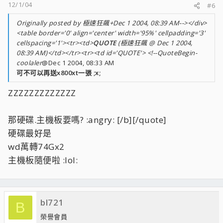
12/1/04
#6
Originally posted by 極速狂飆+Dec 1 2004, 08:39 AM--></div>
<table border='0' align='center' width='95%' cellpadding='3'
cellspacing='1'><tr><td>
QUOTE
(極速狂飆 @ Dec 1 2004,
08:39 AM)</td></tr><tr><td id='QUOTE'> <!--QuoteBegin-
coolaler
@Dec 1 2004, 08:33 AM
可不可以再送x800xt一張 ;x;
ZZZZZZZZZZZZZ
那硬碟.主機板要嗎? :angry: [/b][/quote]
硬碟最好是
wd萬轉74Gx2
主機板隨便啦 :lol:
bl721
B
榮譽會員