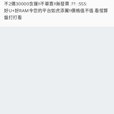
不2價30000含運!!不單賣!!無發票 :??: :SSS:
好U+好RAM令您的平台如虎添翼!!價格值不值.看倌算
盤打打看