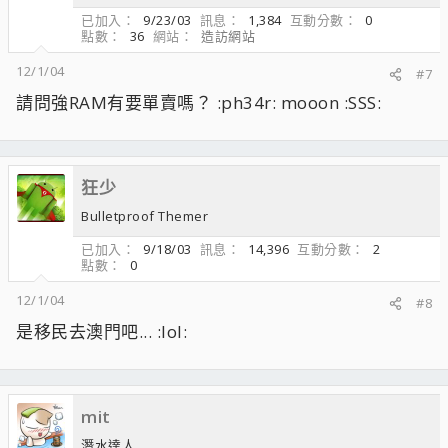
已加入
9/23/03
訊息
1,384
互動分數
0
點數
36
網站
造訪網站
12/1/04
#7
請問強RAM有要單賣嗎？ :ph34r: mooon :SSS:
狂少
Bulletproof Themer
已加入
9/18/03
訊息
14,396
互動分數
2
點數
0
12/1/04
#8
是移民去澳門吧... :lol:
mit
潛水達人