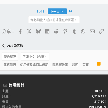
Last
1 of 3
下一頁
你必須登入或註冊才能在此回覆。
Facebook
X
Bluesky
LinkedIn
Reddit
Pinterest
Tumblr
WhatsApp
電子郵
連
分享：
AM2 及其他
淺色明亮
正體中文（台灣）
R
連絡我們
使用條款與網站規範
隱私權政策
說明
首頁
S
S
論壇統計
主題
307,108
訊息
2,716,138
會員
217,904
新加入的會員
PRECISION