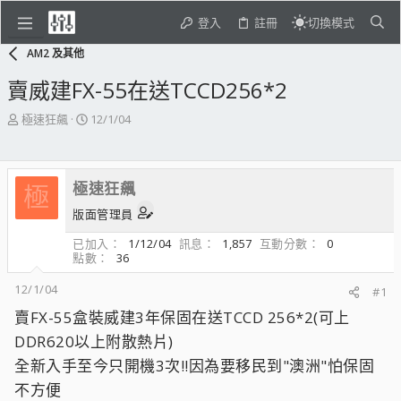
登入
註冊
切換模式
AM2 及其他
賣威建FX-55在送TCCD256*2
主
開
極速狂飆
12/1/04
題
始
發
日
起
期
極速狂飆
人
極
版面管理員
已加入
1/12/04
訊息
1,857
互動分數
0
點數
36
12/1/04
#1
賣FX-55盒裝威建3年保固在送TCCD 256*2(可上
DDR620以上附散熱片)
全新入手至今只開機3次!!因為要移民到"澳洲"怕保固
不方便