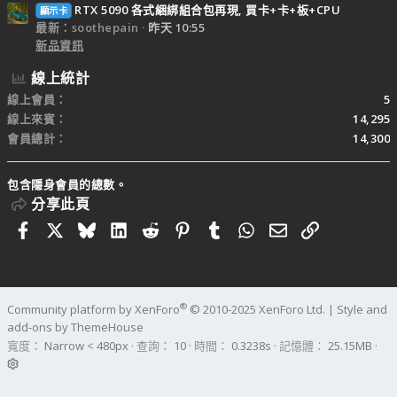
RTX 5090 各式綑綁組合包再現, 買卡+卡+板+CPU
顯示卡
最新：soothepain
昨天 10:55
新品資訊
線上統計
線上會員
5
線上來賓
14,295
會員總計
14,300
包含隱身會員的總數。
分享此頁
Facebook
X
Bluesky
LinkedIn
Reddit
Pinterest
Tumblr
WhatsApp
電子郵件
連結
®
Community platform by XenForo
© 2010-2025 XenForo Ltd.
|
Style and
add-ons by ThemeHouse
寬度
查詢
10
時間
0.3238s
記憶體
25.15MB