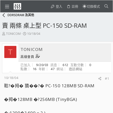
登入
註冊
切換模式
DDRSDRAM 及其他
賣 兩條 桌上型 PC-150 SD-RAM
主
開
TONICOM
10/18/04
題
始
發
日
起
期
TONICOM
T
人
高級會員
已加入
9/20/03
訊息
612
互動分數
0
點數
16
年齡
47
網站
造訪網站
10/18/04
#1
鞈?�拇� 獢��?� PC-150 128MB SD-RAM
�拇�128MB �?256MB (TinyBGA)
�:1200�? 600 x 2 )