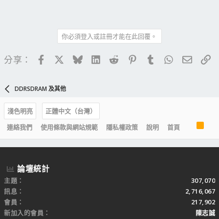
你必須登入或註冊才能在此回覆。
Facebook
X
Bluesky
LinkedIn
Reddit
Pinterest
Tumblr
WhatsApp
電子郵
連
分享：
DDRSDRAM 及其他
淺色明亮
正體中文（台灣）
R
連絡我們
使用條款與網站規範
隱私權政策
說明
首頁
S
S
論壇統計
主題
307,070
訊息
2,716,067
會員
217,902
新加入的會員
陳志誠