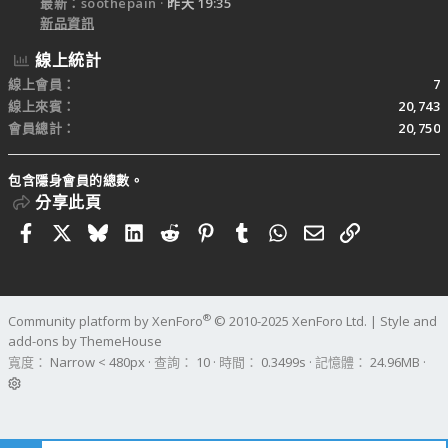
最新：soothepain
昨天 19:35
新品資訊
線上統計
線上會員
7
線上來賓
20,743
會員總計
20,750
包含隱身會員的總數。
分享此頁
Facebook
X
Bluesky
LinkedIn
Reddit
Pinterest
Tumblr
WhatsApp
電子郵件
連結
®
Community platform by XenForo
© 2010-2025 XenForo Ltd.
|
Style and
add-ons by ThemeHouse
寬度
查詢
10
時間
0.3499s
記憶體
24.96MB