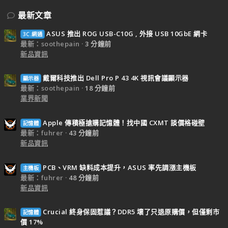
最新文章
ASUS 推出 ROG USB-C10G , 外接 USB 10GbE 網卡
3C.網通
最新：soothepain
3 分鐘前
新品資訊
戴爾科技推出 Dell Pro P 43 4K 視訊會議顯示器
顯示器
最新：soothepain
18 分鐘前
業界新聞
Apple 傳積極搶購記憶體！找中國 CXMT 談價格碰壁
記憶體
最新：fuhrer
43 分鐘前
新品資訊
PCB、VRM 缺料成本提升，ASUS 率先調漲主機板
主機板
最新：fuhrer
48 分鐘前
新品資訊
Crucial 終身保固惹議？DDR5 壞了只退原購價，但僅剩市
記憶體
價 17%