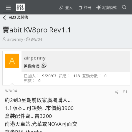
登入
註冊
切換模式
AM2 及其他
賣abit KV8pro Rev1.1
主
開
airpenny
8/8/04
題
始
發
日
起
期
airpenny
A
人
進階會員
已加入
9/20/03
訊息
118
互動分數
0
點數
0
8/8/04
#1
約2到3星期前敗家廣場購入...
1.1版本...可鎖頻...市價約3900
盒裝配件齊...賣3200
南港火車站,光華或NOVA可面交
意者PM..thanks