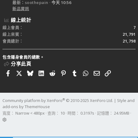
最新：soothepain
今天 10:56
新品資訊
線上統計
線上會員
7
線上來賓
21,791
會員總計
21,798
包含隱身會員的總數。
分享此頁
Facebook
X
Bluesky
LinkedIn
Reddit
Pinterest
Tumblr
WhatsApp
電子郵件
連結
®
Community platform by XenForo
© 2010-2025 XenForo Ltd.
|
Style and
add-ons by ThemeHouse
寬度
查詢
10
時間
0.3197s
記憶體
24.95MB