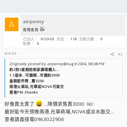
airpenny
A
進階會員
已加入
9/20/03
訊息
118
互動分數
0
點數
0
8/9/04
#2
Originally posted by airpenny
@Aug 8 2004, 08:38 PM
約2到3星期前敗家廣場購入...
1.1版本...可鎖頻...市價約3900
盒裝配件齊...賣3200
南港火車站,光華或NOVA可面交
意者PM..thanks
好像賣太貴了
...降價求售賣3000 :lkl:
最好能今天傍晚南港,光華商場,NOVA或淡水面交...
意者請直接電0963022906