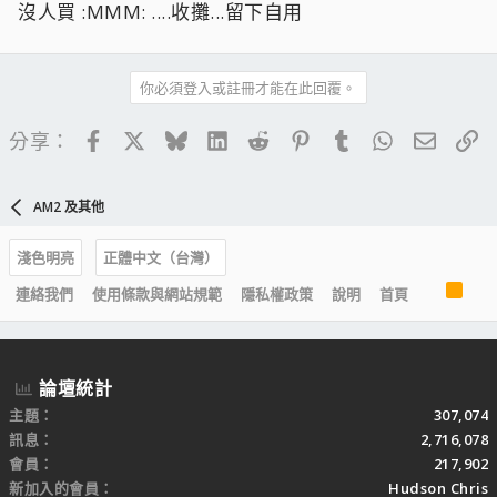
沒人買 :MMM: ....收攤...留下自用
你必須登入或註冊才能在此回覆。
Facebook
X
Bluesky
LinkedIn
Reddit
Pinterest
Tumblr
WhatsApp
電子郵
連
分享：
AM2 及其他
淺色明亮
正體中文（台灣）
R
連絡我們
使用條款與網站規範
隱私權政策
說明
首頁
S
S
論壇統計
主題
307,074
訊息
2,716,078
會員
217,902
新加入的會員
Hudson Chris