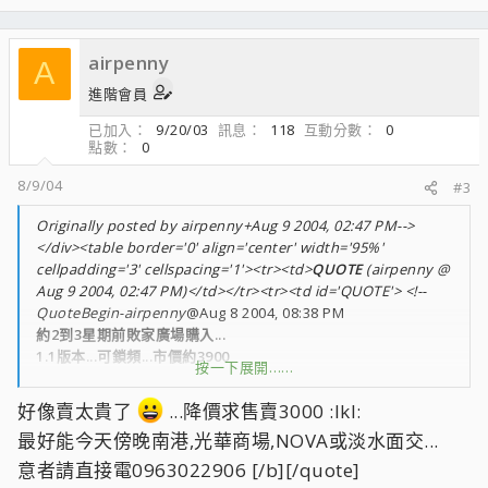
airpenny
A
進階會員
已加入
9/20/03
訊息
118
互動分數
0
點數
0
8/9/04
#3
Originally posted by airpenny+Aug 9 2004, 02:47 PM-->
</div><table border='0' align='center' width='95%'
cellpadding='3' cellspacing='1'><tr><td>
QUOTE
(airpenny @
Aug 9 2004, 02:47 PM)</td></tr><tr><td id='QUOTE'> <!--
QuoteBegin-airpenny
@Aug 8 2004, 08:38 PM
約2到3星期前敗家廣場購入...
1.1版本...可鎖頻...市價約3900
按一下展開……
盒裝配件齊...賣3200
南港火車站,光華或NOVA可面交
好像賣太貴了
...降價求售賣3000 :lkl:
意者PM..thanks
最好能今天傍晚南港,光華商場,NOVA或淡水面交...
意者請直接電0963022906 [/b][/quote]