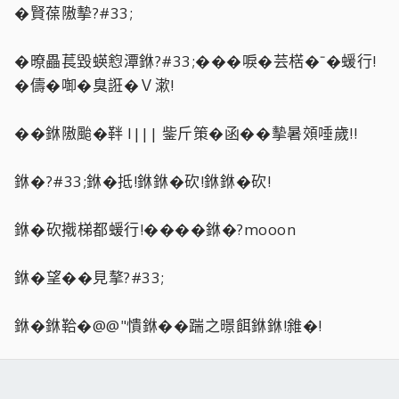
�賢葆隞摰?#33;
�暸畾萇毀蝧憌潭銝?#33;���唳�芸楛�ˉ�蝯行!
�儔�啣�臭誑�Ｖ漱!
��銝隞颱�靽 l||| 鈭斤策�函��摰暑頝唾歲!!
銝�?#33;銝�抵!銝銝�砍!銝銝�砍!
銝�砍撠梯都蝯行!����銝�?mooon
銝�望��見摮?#33;
銝�銝鞈�@@"憒銝��踹之暻餌銝銝!雓�!