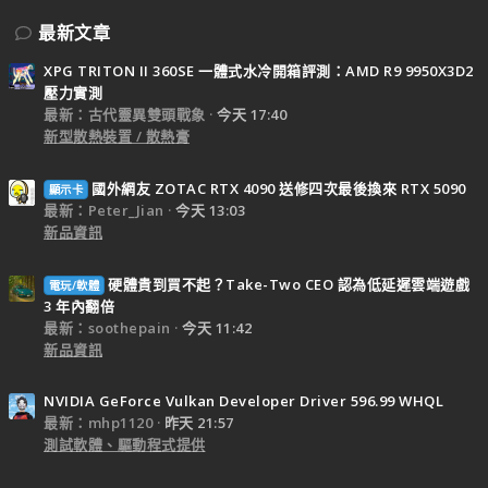
最新文章
XPG TRITON II 360SE 一體式水冷開箱評測：AMD R9 9950X3D2
壓力實測
最新：古代靈異雙頭戰象
今天 17:40
新型散熱裝置 / 散熱膏
國外網友 ZOTAC RTX 4090 送修四次最後換來 RTX 5090
顯示卡
最新：Peter_Jian
今天 13:03
新品資訊
硬體貴到買不起？Take-Two CEO 認為低延遲雲端遊戲
電玩/軟體
3 年內翻倍
最新：soothepain
今天 11:42
新品資訊
NVIDIA GeForce Vulkan Developer Driver 596.99 WHQL
最新：mhp1120
昨天 21:57
測試軟體、驅動程式提供