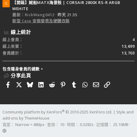
【開箱】賊船MATX海景殼 | CORSAIR 2800X RS-R ARGB
R
WEHITE
最新：RickWang0412
昨天 21:35
新型 Case 安裝發表及硬體改裝
線上統計
線上會員
4
線上來賓
13,699
會員總計
13,703
包含隱身會員的總數。
分享此頁
Facebook
X
Bluesky
LinkedIn
Reddit
Pinterest
Tumblr
WhatsApp
電子郵件
連結
®
Community platform by XenForo
© 2010-2025 XenForo Ltd.
|
Style and
add-ons by ThemeHouse
寬度
查詢
10
時間
0.3282s
記憶體
25.10MB