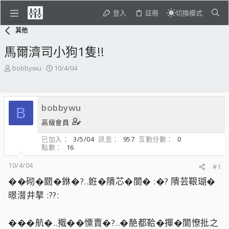
登入
註冊
切換模式
其他
馬爾濟司小狗1隻!!
主
開
bobbywu
10/4/04
題
始
發
日
起
期
bobbywu
人
B
高級會員
已加入
3/5/04
訊息
957
互動分數
0
點數
16
10/4/04
#1
��砌�閮�銝�?..銋�隤芯�閬� :�? 隤芸鞎瑚�
暻潸井摮 :??:
���航�..撠��憟賣�?..�靘都鞈�撣�閬憭批之