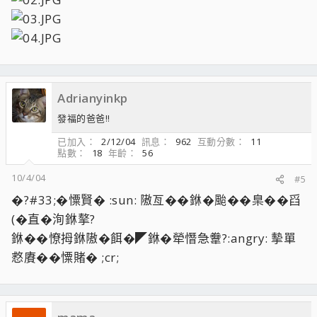
Adrianyinkp
發福的爸爸!!
已加入
2/12/04
訊息
962
互動分數
11
點數
18
年齡
56
10/4/04
#5
�?#33;�憟賢� :sun: 隞亙��銝�颱��臬��舀
(�直�洵銝摮?
銝��憭拇銝隞�餌�◤銝�犖憯急韏?:angry: 摰單
慦賡��憟賭� ;cr;