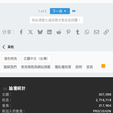
Last
1 of 3
下一頁
你必須登入或註冊才能在此回覆。
Facebook
X
Bluesky
LinkedIn
Reddit
Pinterest
Tumblr
WhatsApp
電子郵
連
分享：
其他
淺色明亮
正體中文（台灣）
R
連絡我們
使用條款與網站規範
隱私權政策
說明
首頁
S
S
論壇統計
主題
307,098
訊息
2,716,118
會員
217,904
新加入的會員
PRECISION