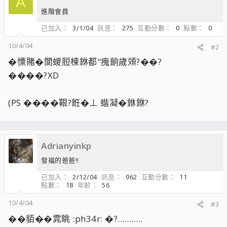
A
進階會員
已加入
3/1/04
訊息
275
互動分數
0
點數
0
10/4/04
#2
�憟賭�閬蝬脰楝銝都"瘣餉歲頝?��?
����?XD
(PS ����鞎?銋�⊥ 蝔凝�銝銝?
Adrianyinkp
發福的爸爸!!
已加入
2/12/04
訊息
962
互動分數
11
點數
18
年齡
56
10/4/04
#3
��貊��雿眺 :ph34r: �?...........