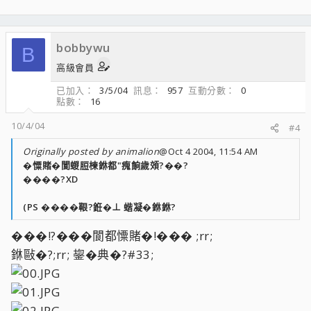
bobbywu
B
高級會員
已加入
3/5/04
訊息
957
互動分數
0
點數
16
10/4/04
#4
Originally posted by animalion
@Oct 4 2004, 11:54 AM
�憟賭�閬蝬脰楝銝都"瘣餉歲頝?��?
����?XD
(PS ����鞎?銋�⊥ 蝔凝�銝銝?
���!?���閬都憟賭�!��� ;rr;
銝敺�?;rr; 鋆�典�?#33;