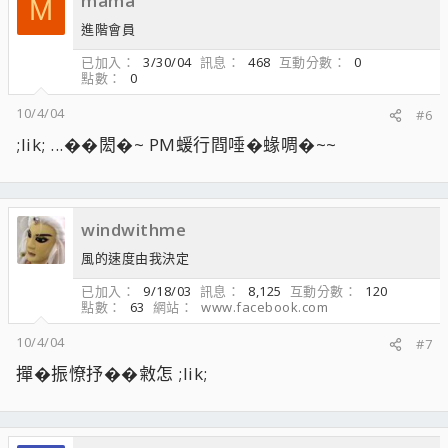
mama
M
進階會員
已加入
3/30/04
訊息
468
互動分數
0
點數
0
10/4/04
#6
;lik; ...��閎�~ PM蝯行閰唾�蝝啁�~~
windwithme
風的速度由我決定
已加入
9/18/03
訊息
8,125
互動分數
120
點數
63
網站
www.facebook.com
10/4/04
#7
撣�振憭抒��敹怎 ;lik;