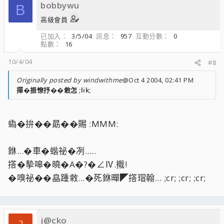
bobbywu
B
高級會員
已加入
3/5/04
訊息
957
互動分數
0
點數
16
10/4/04
#8
Originally posted by windwithme
@Oct 4 2004, 02:41 PM
撣�振憭抒��敹怎 ;lik;
蟡�拚��勗��賜 :MMM:
銝...�車�蝔祕�冽.....
撘�摰嗥�曉�A�?�∠Ⅳ.撠!
�嗅祕��皛踵敹...�死銝暺◤撘瑁翰... ;cr; ;cr; ;cr;
j@cko