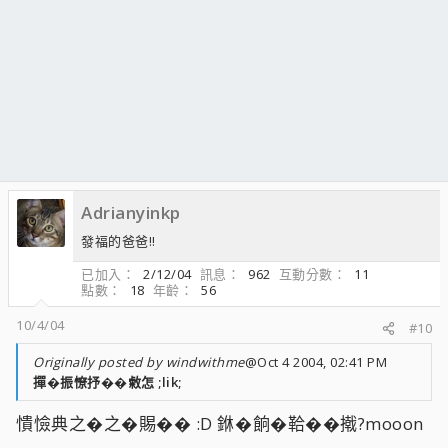
Adrianyinkp
發福的爸爸!!
已加入
2/12/04
訊息
962
互動分數
11
點數
18
年齡
56
10/4/04
#10
Originally posted by windwithme
@Oct 4 2004, 02:41 PM
撣�振憭抒��敹怎 ;lik;
憒憸典之�之�賜�� :D 銝�餉�鞈��撠?mooon