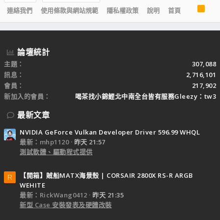
R
連絡我們
使用條款與網站規範
隱私權政策
說明
首頁
S
S
論壇統計
主題
307,088
訊息
2,716,101
會員
217,902
新加入的會員
喝茶找小錦鯉北中南全台皆有服務Gleezy：tw3
最新文章
NVIDIA GeForce Vulkan Developer Driver 596.99 WHQL
最新：mhp1120
昨天 21:57
測試軟體、驅動程式提供
【開箱】賊船MATX海景殼 | CORSAIR 2800X RS-R ARGB
R
WEHITE
最新：RickWang0412
昨天 21:35
新型 Case 安裝發表及硬體改裝