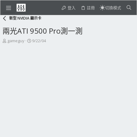
登入
註冊
切換模式
新型 NVIDIA 顯示卡
兩光ATI 9500 Pro測一測
主
開
gameguy
9/22/04
題
始
發
日
起
期
人