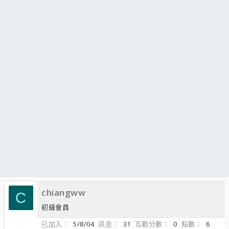
chiangww
C
初級會員
已加入
5/8/04
訊息
31
互動分數
0
點數
6