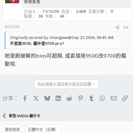
榮譽會員
已加入
11/13/03
訊息
3,608
互動分數
0
點數
36
年齡
46
9/22/04
#4
Originally posted by chiangww
@Sep 22 2004, 04:45 AM
不是測9500, 圖中是9700 pro?
她是刷破解的bios可超頻, 或直接用9500改9700的驅
動啦.
你必須登入或註冊才能在此回覆。
Facebook
X
Bluesky
LinkedIn
Reddit
Pinterest
Tumblr
WhatsApp
電子郵
連
分享：
新型 NVIDIA 顯示卡
淺色明亮
正體中文（台灣）