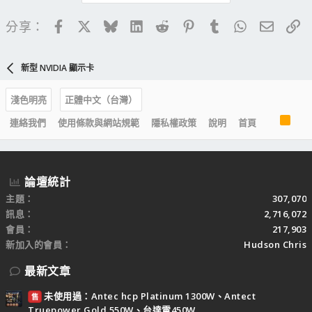
Facebook
X
Bluesky
LinkedIn
Reddit
Pinterest
Tumblr
WhatsApp
電子郵
連
分享：
新型 NVIDIA 顯示卡
淺色明亮
正體中文（台灣）
R
連絡我們
使用條款與網站規範
隱私權政策
說明
首頁
S
S
論壇統計
主題
307,070
訊息
2,716,072
會員
217,903
新加入的會員
Hudson Chris
最新文章
未使用過：Antec hcp Platinum 1300W、Antect
售
Truepower Gold 550W、台達電450W