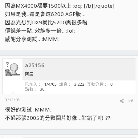
因為MX4000都要1500以上 ;oq; [/b][/quote]
如果是我..還是會選6200 AGP版...
因為光想到DX9就比5200爽很多囉...
價錢差一點..效能多一倍.. :lol:
感謝分享測試.. :MMM:
a25156
阿辰
已加入
1/4/05
訊息
3,222
互動分數
0
點數
36
3/13/05
#6
很好的測試 :MMM:
不過那張2005的分數圖片好像...貼錯了吧 :??: