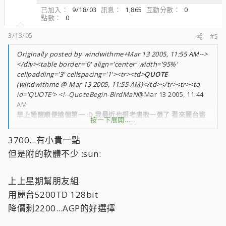
已加入
9/18/03
訊息
1,865
互動分數
0
點數
0
3/13/05
#5
Originally posted by windwithme+Mar 13 2005, 11:55 AM-->
</div><table border='0' align='center' width='95%'
cellpadding='3' cellspacing='1'><tr><td>
QUOTE
(windwithme @ Mar 13 2005, 11:55 AM)</td></tr><tr><td
id='QUOTE'> <!--QuoteBegin-BirdMaN
@Mar 13 2005, 11:44
AM
早上睡醒順便搶個第一 :D 我最近也想考慮敗一張了 看來麗台這
按一下展開……
張可以列入考慮了 ;lik; 敢問風大這張多少入手阿 ;lik; ;lik;
3700...有小貴一點
但是附的軟體不少 :sun:
上上星期幫朋友組
用麗台5200TD 128bit
降價剩2200...AGP的好選擇