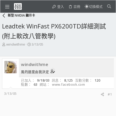
登入
註冊
切換模式
新型 NVIDIA 顯示卡
Leadtek WinFast PX6200TD詳細測試
(附上軟改八管教學)
主
開
windwithme
3/13/05
題
始
發
日
起
期
windwithme
人
風的速度由我決定
已加入
9/18/03
訊息
8,125
互動分數
120
點數
63
網站
www.facebook.com
3/13/05
#1