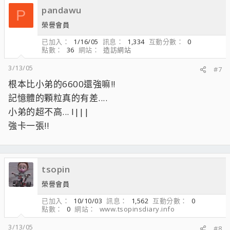
pandawu
P
榮譽會員
已加入
1/16/05
訊息
1,334
互動分數
0
點數
36
網站
造訪網站
3/13/05
#7
根本比小弟的6600還強嘛!!
記憶體的顆粒真的有差....
小弟的超不高... l|||
強卡一張!!
tsopin
榮譽會員
已加入
10/10/03
訊息
1,562
互動分數
0
點數
0
網站
www.tsopinsdiary.info
3/13/05
#8