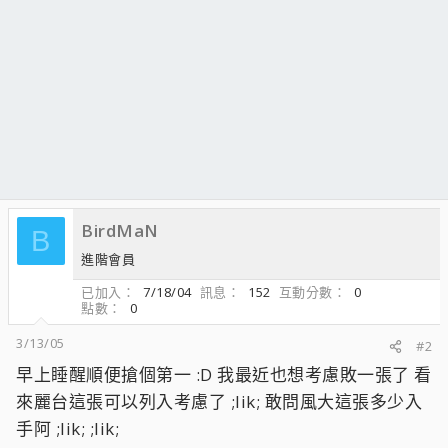
BirdMaN
B
進階會員
已加入
7/18/04
訊息
152
互動分數
0
點數
0
3/13/05
#2
早上睡醒順便搶個第一 :D 我最近也想考慮敗一張了 看
來麗台這張可以列入考慮了 ;lik; 敢問風大這張多少入
手阿 ;lik; ;lik;