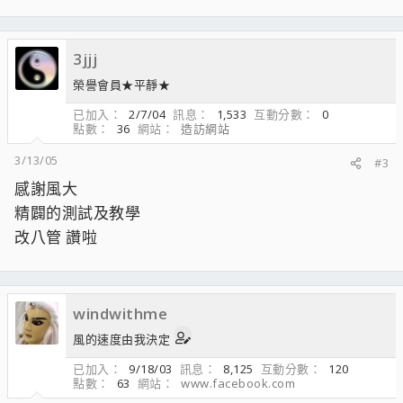
3jjj
榮譽會員★平靜★
已加入
2/7/04
訊息
1,533
互動分數
0
點數
36
網站
造訪網站
3/13/05
#3
感謝風大
精闢的測試及教學
改八管 讚啦
windwithme
風的速度由我決定
已加入
9/18/03
訊息
8,125
互動分數
120
點數
63
網站
www.facebook.com