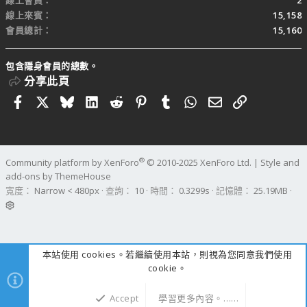
線上會員
2
線上來賓
15,158
會員總計
15,160
包含隱身會員的總數。
分享此頁
Facebook
X
Bluesky
LinkedIn
Reddit
Pinterest
Tumblr
WhatsApp
電子郵件
連結
®
Community platform by XenForo
© 2010-2025 XenForo Ltd.
|
Style and
add-ons by ThemeHouse
寬度
查詢
10
時間
0.3299s
記憶體
25.19MB
本站使用 cookies。若繼續使用本站，則視為您同意我們使用
cookie。
Accept
學習更多內容。……
上方
下方