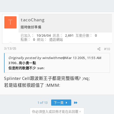
tacoChang
T
隨時做好準備
已加入
10/26/04
訊息
2,691
互動分數
0
點數
0
網站
造訪網站
3/13/05
#10
Originally posted by windwithme
@Mar 13 2005, 11:55 AM
3700...有小貴一點
但是附的軟體不少 :sun:
Splinter Cell跟波斯王子都是完整版嗎? ;nq;
若是這樣就很超值了 :MMM:
Last
1 of 13
下一頁
你必須登入或註冊才能在此回覆。