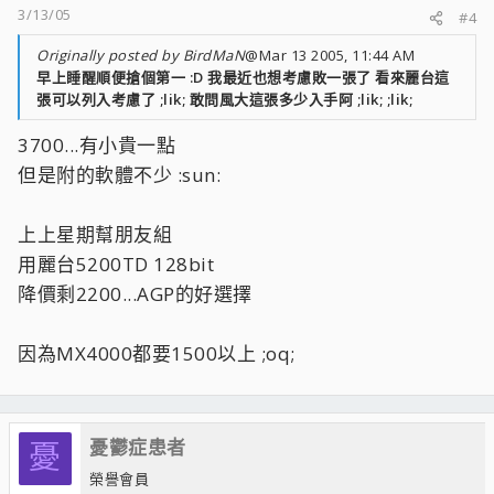
3/13/05
#4
Originally posted by BirdMaN
@Mar 13 2005, 11:44 AM
早上睡醒順便搶個第一 :D 我最近也想考慮敗一張了 看來麗台這
張可以列入考慮了 ;lik; 敢問風大這張多少入手阿 ;lik; ;lik;
3700...有小貴一點
但是附的軟體不少 :sun:
上上星期幫朋友組
用麗台5200TD 128bit
降價剩2200...AGP的好選擇
因為MX4000都要1500以上 ;oq;
憂鬱症患者
憂
榮譽會員