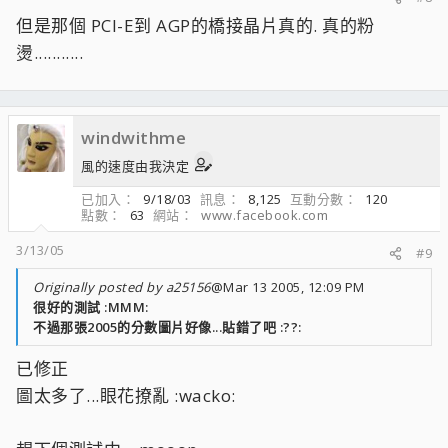
但是那個 PCI-E到 AGP的橋接晶片真的. 真的粉
燙...........
windwithme
風的速度由我決定
已加入
9/18/03
訊息
8,125
互動分數
120
點數
63
網站
www.facebook.com
3/13/05
#9
Originally posted by a25156
@Mar 13 2005, 12:09 PM
很好的測試 :MMM:
不過那張2005的分數圖片好像...貼錯了吧 :??:
已修正
圖太多了...眼花撩亂 :wacko: