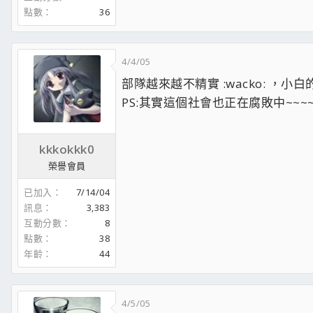
點數
36
4/4/05
部隊越來越不精實 :wacko: ，小白
PS:其實這個社會也正在腐敗中~~~~ ;
kkkokkk0
榮譽會員
已加入
7/14/04
訊息
3,383
互動分數
8
點數
38
年齡
44
4/5/05