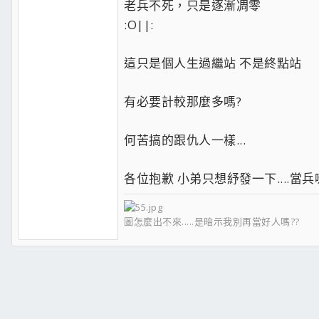
老兵不死，只是逐漸凋零
:O||:
這只是個人生過繼站 不是終點站
有必要計較那麼多嗎?
何苦搞的跟仇人一樣...
各位抱歉 小弟只想紓發一下....當
圖怎麼出不來.....是暗示我別再當好人嗎??