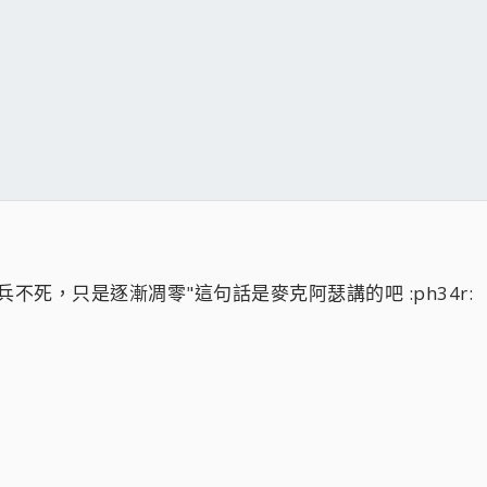
不死，只是逐漸凋零"這句話是麥克阿瑟講的吧 :ph34r: