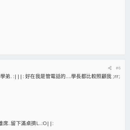
#6
|||: 好在我是管電話的....學長都比較照顧我 ;rr;
.留下滿桌擠L..:O||: