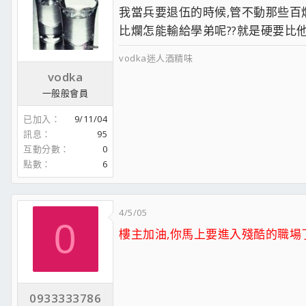
我當兵要退伍的時候,管不動那些百
比爛怎能輸給學弟呢??就是硬要比
vodka迷人酒精味
vodka
一般般會員
已加入
9/11/04
訊息
95
互動分數
0
點數
6
4/5/05
0
樓主加油,你馬上要進入殘酷的職場了
0933333786