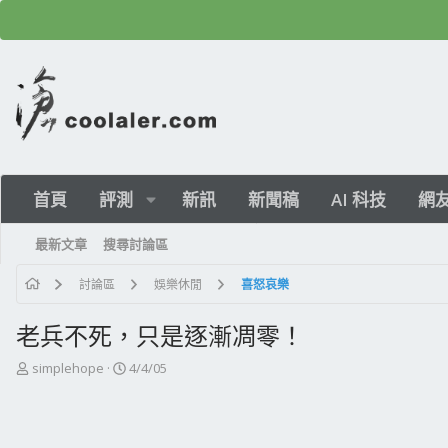
首頁
評測
新訊
新聞稿
AI 科技
網
最新文章
搜尋討論區
討論區
娛樂休閒
喜怒哀樂
老兵不死，只是逐漸凋零！
主
開
simplehope
4/4/05
題
始
發
日
起
期
人