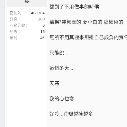
都到了不用做事的時候
已加入
4/21/04
訊息
268
臍搌?裝無辜的 耍小白的 搞權術的
互動分數
0
點數
16
無所不用其極來規避自己該負的責
年齡
45
只能說...
這個冬天...
天寒
我的心也寒...
好冷…花瓣越掉越多