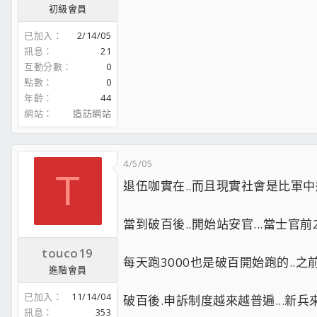
初級會員
已加入
2/14/05
訊息
21
互動分數
0
點數
0
年齡
44
網站
造訪網站
4/5/05
T
退伍咖實在..而且現實社會是比軍中還有
當到破百後..開始站安官...當士官前
touco19
每天跑3000也是破百開始跑的..之前跑
進階會員
已加入
11/14/04
破百後.申訴制度越來越普遍...新兵來
訊息
353