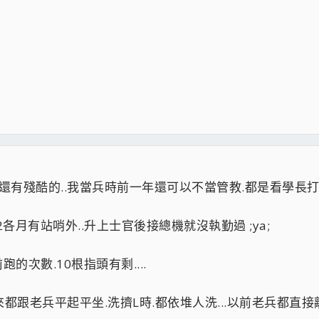
殘酷的..我當兵時前一年還可以不當管教.都是看學長打學弟. :
2各月有站哨外..升上士官後接總機就沒執勤過 ;ya;
的次數.10根指頭有剩....
都跟老兵平起平坐.洗擠L時.都依堆人洗...以前老兵都直接離席.