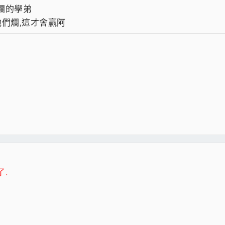
爛的學弟
他們爛,這才會贏阿
.