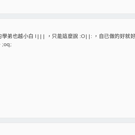
的學弟也越小白 l||| ，只能這麼說 :O||: ，自已做的好就
oq;