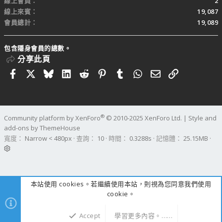
線上會員
2
線上來賓
19,087
會員總計
19,089
包含隱身會員的總數。
分享此頁
Facebook
X
Bluesky
LinkedIn
Reddit
Pinterest
Tumblr
WhatsApp
電子郵件
連結
®
Community platform by XenForo
© 2010-2025 XenForo Ltd.
|
Style and
add-ons by ThemeHouse
寬度
查詢
10
時間
0.3288s
記憶體
25.15MB
本站使用 cookies。若繼續使用本站，則視為您同意我們使用
cookie。
Accept
學習更多內容。……
上方
下方