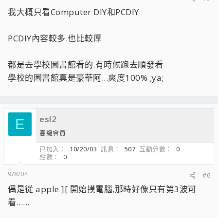
我大概只看Computer DIY和PCDIY
PCDIY內容較多.也比較厚
都是去學校圖書館看的.有時候跑去順發看
學校的圖書館真是豪華阿...爽度100% ;ya;
esl2
E
高級會員
已加入
10/20/03
訊息
507
互動分數
0
點數
0
9/8/04
#6
偶是從 apple ][ 開始摸電腦,那時好像只有第3波可
看......