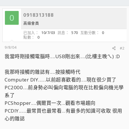
0918313188
0
高級會員
已加入
10/7/03
訊息
570
互動分數
0
點數
0
9/8/04
#2
我當時剛接觸電腦時....USB剛出來....(比樓主晚ㄟ) :D
我那時接觸的雜誌有....按接觸時代
Computer DIY......以前超喜歡看的....現在很少買了
PC2000....前身勢必叫偏向電腦的現在比較偏向機光學
系了
PCShopper....偶爾買一次...觀看市場趨向
PCDIY......最常買也最常看...有最多的知識可收取 很用
心的雜誌