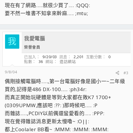
現在有了網路.....就很少買了.... :QQQ:
要不然一堆書不知拿來幹麻..... ;mtu;
我愛電腦
我
榮譽會員
已加入
9/20/03
訊息
2,201
互動分數
0
點數
36
網站
造訪網站
9/8/04
#3
偶剛接觸電腦時.....,第一台電腦好像是國小一~二年級
買的,記得是486 DX-100..... :ph34r:
而真正開始玩硬體是等到大家都在敗K7 1700+
(0309UPMW,應該吧 :??: )那時候吧..... :P
而雜誌.....,PCDIY以前偶還蠻愛看的..... :PPP:
現在覺得雜誌消息更新太慢嚕~ :O||:
都上Coolaler BB看~ :MMM: :MMM: :MMM: