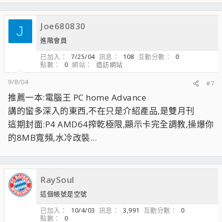
Joe680830
J
進階會員
已加入
7/25/04
訊息
108
互動分數
0
點數
0
網站
造訪網站
9/8/04
#7
推薦一本:電腦王 PC home Advance
講的蠻多深入的東西,不在只是介紹產品,是雙月刊
這期封面:P4 AMD64搾乾極限,顯示卡完全調教,操爆你
的8MB寬頻,水冷改裝...
RaySoul
這個帳號是空號
已加入
10/4/03
訊息
3,991
互動分數
0
點數
0