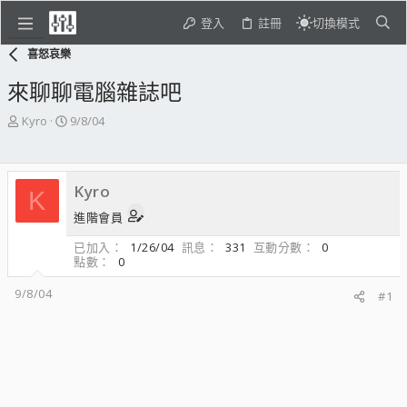
登入
註冊
切換模式
喜怒哀樂
來聊聊電腦雜誌吧
主
開
Kyro
9/8/04
題
始
發
日
起
期
Kyro
人
K
進階會員
已加入
1/26/04
訊息
331
互動分數
0
點數
0
9/8/04
#1