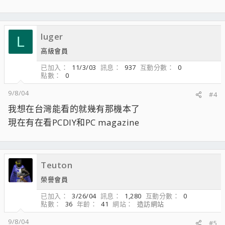
luger
L
高級會員
已加入
11/3/03
訊息
937
互動分數
0
點數
0
9/8/04
#4
我想在台灣能看的就幾有那機本了
現在有在看PCDIY和PC magazine
Teuton
榮譽會員
已加入
3/26/04
訊息
1,280
互動分數
0
點數
36
年齡
41
網站
造訪網站
9/8/04
#5