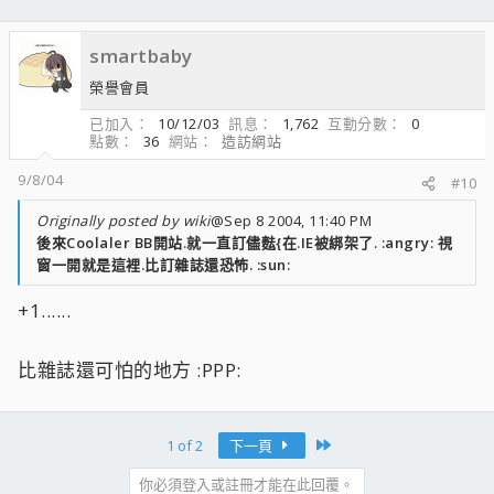
smartbaby
榮譽會員
已加入
10/12/03
訊息
1,762
互動分數
0
點數
36
網站
造訪網站
9/8/04
#10
Originally posted by wiki
@Sep 8 2004, 11:40 PM
後來Coolaler BB開站.就一直訂儘麮{在.IE被綁架了. :angry: 視
窗一開就是這裡.比訂雜誌還恐怖. :sun:
+1......
比雜誌還可怕的地方 :PPP:
Last
1 of 2
下一頁
你必須登入或註冊才能在此回覆。