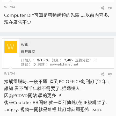
9/8/04
#8
Computer DIY可算是帶動超頻的先驅.....以前內容多,
現在廣告不少
wiki
W
瘋狂坦克
已加入
9/18/03
訊息
2,485
互動分數
0
點數
0
網站
myweb.hinet.net
9/8/04
#9
接觸電腦時..一竅不通..直到PC-OFFICE創刊訂了2年..
誰知.看不到半年就不需要了..通通送人....
因為PCDVD開站.學的更多 :P
後來Coolaler BB開站.就一直訂儘麮{在.IE被綁架了.
:angry: 視窗一開就是這裡.比訂雜誌還恐怖. :sun: