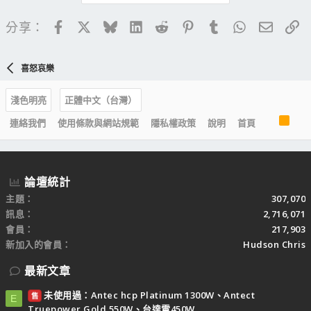
Facebook
X
Bluesky
LinkedIn
Reddit
Pinterest
Tumblr
WhatsApp
電子郵
連
分享：
喜怒哀樂
淺色明亮
正體中文（台灣）
R
連絡我們
使用條款與網站規範
隱私權政策
說明
首頁
S
S
論壇統計
主題
307,070
訊息
2,716,071
會員
217,903
新加入的會員
Hudson Chris
最新文章
未使用過：Antec hcp Platinum 1300W、Antect
售
E
Truepower Gold 550W、台達電450W