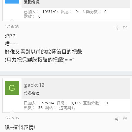
進階會員
已加入
10/31/04
訊息
94
互動分數
0
點數
0
1/26/05
#4
:PPP:
噗~~~
好像又看到以前的綜藝節目的把戲..
(用力把保鮮膜撐破的把戲)= ="
gackt12
G
榮譽會員
已加入
9/5/04
訊息
1,135
互動分數
0
點數
36
網站
造訪網站
1/27/05
#5
噗~這個表情!