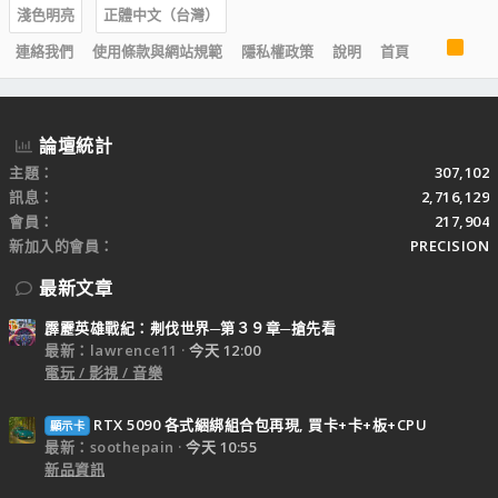
淺色明亮
正體中文（台灣）
R
連絡我們
使用條款與網站規範
隱私權政策
說明
首頁
S
S
論壇統計
主題
307,102
訊息
2,716,129
會員
217,904
新加入的會員
PRECISION
最新文章
霹靂英雄戰紀：刜伐世界─第３９章─搶先看
最新：lawrence11
今天 12:00
電玩 / 影視 / 音樂
RTX 5090 各式綑綁組合包再現, 買卡+卡+板+CPU
顯示卡
最新：soothepain
今天 10:55
新品資訊