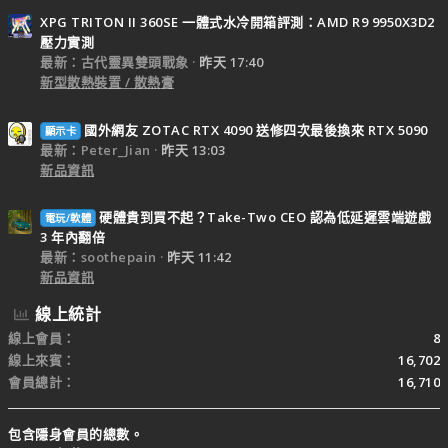
XPG TRITON II 360SE 一體式水冷開箱評測：AMD R9 9950X3D2
壓力實測
最新：古代靈異雙頭戰象
昨天 17:40
新型散熱裝置 / 散熱膏
國外網友 ZOTAC RTX 4090 送修四次最後換來 RTX 5090
顯示卡
最新：Peter_Jian
昨天 13:03
新品資訊
硬體貴到買不起？Take-Two CEO 認為低延遲雲端遊戲
電玩/軟體
3 年內翻倍
最新：soothepain
昨天 11:42
新品資訊
線上統計
線上會員
8
線上來賓
16,702
會員總計
16,710
包含隱身會員的總數。