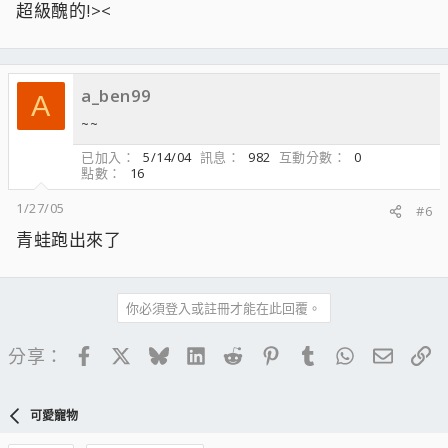
超級醜的!><
a_ben99
A
~~
已加入
5/14/04
訊息
982
互動分數
0
點數
16
1/27/05
#6
青蛙跑出來了
你必須登入或註冊才能在此回覆。
Facebook
X
Bluesky
LinkedIn
Reddit
Pinterest
Tumblr
WhatsApp
電子郵
連
分享：
可愛寵物