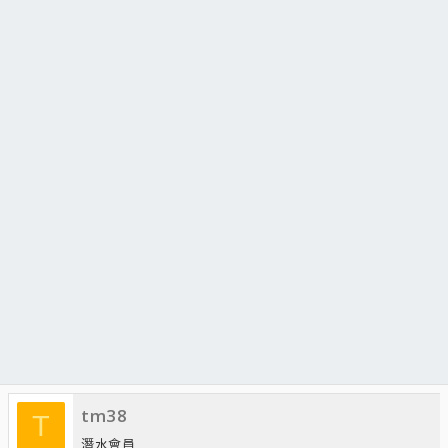
tm38
T
潛水會員