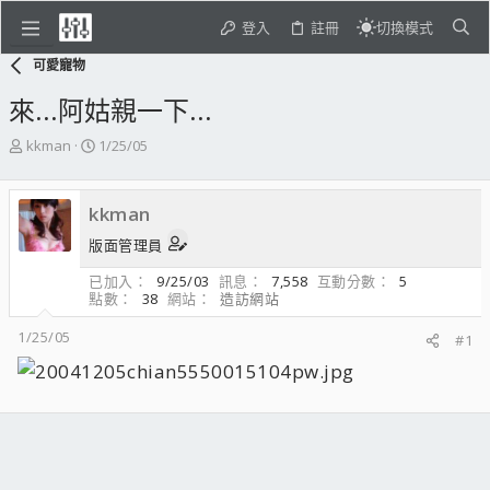
登入
註冊
切換模式
可愛寵物
來...阿姑親一下...
主
開
kkman
1/25/05
題
始
發
日
起
期
kkman
人
版面管理員
已加入
9/25/03
訊息
7,558
互動分數
5
點數
38
網站
造訪網站
1/25/05
#1