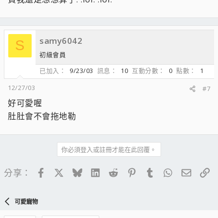
samy6042
S
初級會員
已加入
9/23/03
訊息
10
互動分數
0
點數
1
12/27/03
#7
好可愛喔
肚肚會不會拖地勒
你必須登入或註冊才能在此回覆。
Facebook
X
Bluesky
LinkedIn
Reddit
Pinterest
Tumblr
WhatsApp
電子郵
連
分享：
可愛寵物