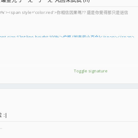
ight:100%'><span style='color:red'>你相信因果嗎?? 還是你覺得那只是迷信
e='font-size:12pt;line-height:100%'>伶姬 [如來的小百合]</span></span>
e-height:100%'>序文一是由 前刑事警察局長 楊子敬先生撰寫,這也是吸引我看這本書的主
Toggle signature
:|
…