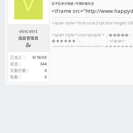
V
拉不拉多犬物語~可憐的魯先生
<iframe src="http://www.happyd
<span style='font-size:21pt;line-height:10
vincent
<span style='color:purple'>╭�����╮
版面管理員
�★★★★★ ╲ </span> <span sty
<span style='color:purple'>�★★
<span style='color:purple'>�★
已加入
9/18/03
�★★★★★★╭� ★★★ ★
訊息
344
�★★★★★ ╱ ★★★ ╱
互動分數
0
╰�����╯ ★★★╱
∵~★．°☆∵。*∵~★．°☆∵。*∵~★．°
點數
0
送你一罐幸運星~
把滿滿的祝福通通送給你</span>