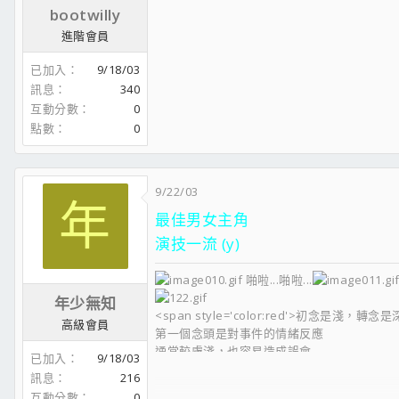
bootwilly
進階會員
已加入
9/18/03
訊息
340
互動分數
0
點數
0
9/22/03
年
最佳男女主角
演技一流 (y)
啪啦...啪啦...
年少無知
<span style='color:red'>初念是淺，轉念是
高級會員
第一個念頭是對事件的情緒反應
通常較膚淺，也容易造成誤會
已加入
9/18/03
但一轉念，腦海裡 .......
訊息
216
會為對方找尋可能的理由
互動分數
0