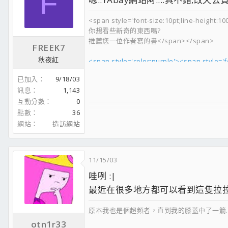
F
<span style='font-size:10pt;line-he
你想看些新奇的東西嗎?
推薦您一位作者寫的書</span></span>
FREEK7
秋夜紅
<span style='color:purple'><span styl
已加入
9/18/03
<span style='font-size:9pt;lin
訊息
1,143
互動分數
0
點數
36
網站
造訪網站
11/15/03
哇咧 :|
最近在很多地方都可以看到這隻拉拉 
原本我也是個超頻者，直到我的膝蓋中了一箭
otn1r33