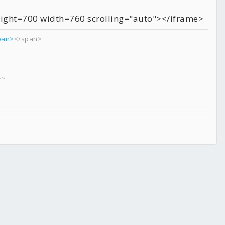
ight=700 width=760 scrolling="auto"></iframe>
pan>
</span>
n>