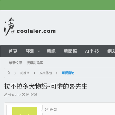
首頁
評測
新訊
新聞稿
AI 科技
網
最新文章
搜尋討論區
討論區
娛樂休閒
可愛寵物
拉不拉多犬物語~可憐的魯先生
主
開
vincent
9/19/03
題
始
發
日
9/19/03
起
期
人