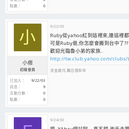
如此，心情一寬，憤怒也就消失無蹤了
點數
0
很多不必要的紛爭就不會發生
9/22/03
小
Ruby從yahoo紅到這裡來,連這裡都
可是Ruby爸,你怎麼會搬到台中了??
歡迎光臨魯小弟的家族..
http://tw.club.yahoo.com/clubs
小痞
初級會員
流金歲月,難忘憶秋年
已加入
9/22/03
訊息
9
互動分數
0
點數
0
9/24/03
嗯..YAbay網站阿....真不錯,改天