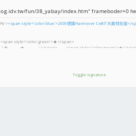
og.idv.tw/fun/38_yabay/index.htm" frameboder=0 he
0%'>
<span style='color:blue'>2005德國Hannover CeBIT大展特別版</s
le='color:green'>★</span>
★★★★╰� ★ ╱</span> <span style='color:green'>★</spa
★★★★ ★★★★★╱ ╱
Toggle signature
☆∵。*