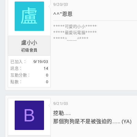
9/20/03
盧
^^"恩恩
*****可愛的小小*****
*****最愛玩電腦*****
*****^_____^****
盧小小
初級會員
已加入
9/19/03
訊息
14
互動分數
0
點數
0
9/21/03
B
挖勒.....
那個狗狗是不是被強迫的...... (YA)