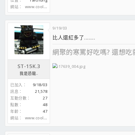
位置
Taichung
網站
www.coolaler.com
9/19/03
比人還紅多了........
網聚的寒罵好吃嗎? 還想吃
ST-15K.3
我是恐龍..
Dear Nike R.I.P.
已加入
9/18/03
訊息
21,578
互動分數
27
點數
48
年齡
47
網站
www.coolaler.com