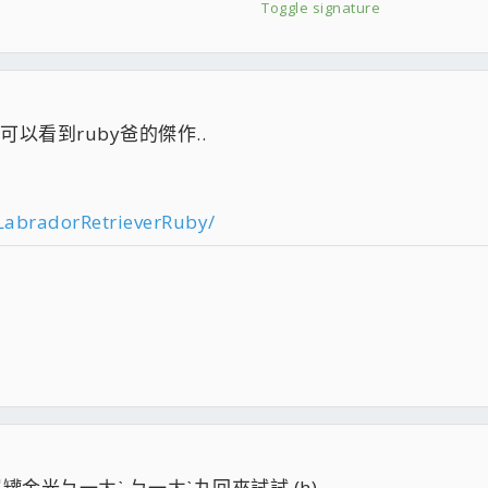
Toggle signature
可以看到ruby爸的傑作..
/LabradorRetrieverRuby/
去買罐金光ㄅ一ㄤˋ ㄅ一ㄤˋ丸回來試試 (h)