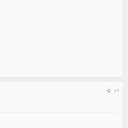
因,推薦歐~~~^_^</span>
#9