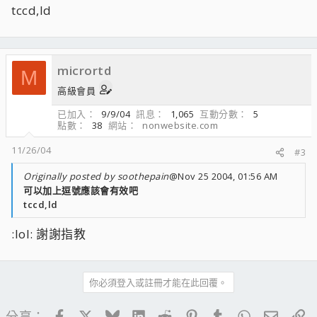
tccd,ld
micrortd
M
高級會員
已加入
9/9/04
訊息
1,065
互動分數
5
點數
38
網站
nonwebsite.com
11/26/04
#3
Originally posted by soothepain
@Nov 25 2004, 01:56 AM
可以加上逗號應該會有效吧
tccd,ld
:lol: 謝謝指教
你必須登入或註冊才能在此回覆。
Facebook
X
Bluesky
LinkedIn
Reddit
Pinterest
Tumblr
WhatsApp
電子郵
連
分享：