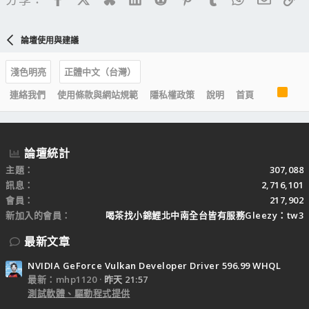
論壇使用與建議
淺色明亮
正體中文（台灣）
R
連絡我們
使用條款與網站規範
隱私權政策
說明
首頁
S
S
論壇統計
主題
307,088
訊息
2,716,101
會員
217,902
新加入的會員
喝茶找小錦鯉北中南全台皆有服務Gleezy：tw3
最新文章
NVIDIA GeForce Vulkan Developer Driver 596.99 WHQL
最新：mhp1120
昨天 21:57
測試軟體、驅動程式提供