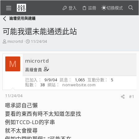
登入
註冊
切換模式
論壇使用與建議
可能我還未能通透此站
主
開
micrortd
11/24/04
題
始
發
日
起
期
micrortd
M
人
高級會員
已加入
9/9/04
訊息
1,065
互動分數
5
點數
38
網站
nonwebsite.com
11/24/04
#1
嗯承認自己懶
要看的東西有時不太知道怎麼找
例如TCCD-LD的字串
就不太會搜尋
例如中間的那個"-"可能不在