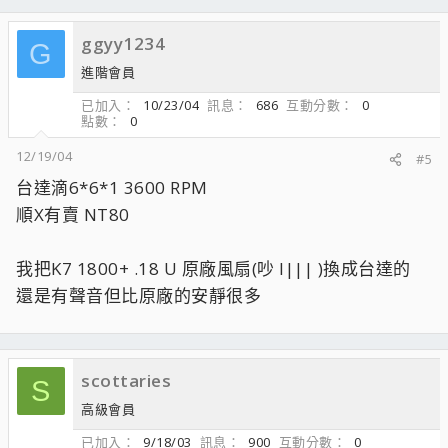
ggyy1234
G
進階會員
已加入
10/23/04
訊息
686
互動分數
0
點數
0
12/19/04
#5
台達滴6*6*1 3600 RPM
順X有賣 NT80
我把K7 1800+ .18 U 原廠風扇(吵 l||| )換成台達的
還是有聲音但比原廠的安靜很多
scottaries
S
高級會員
已加入
9/18/03
訊息
900
互動分數
0