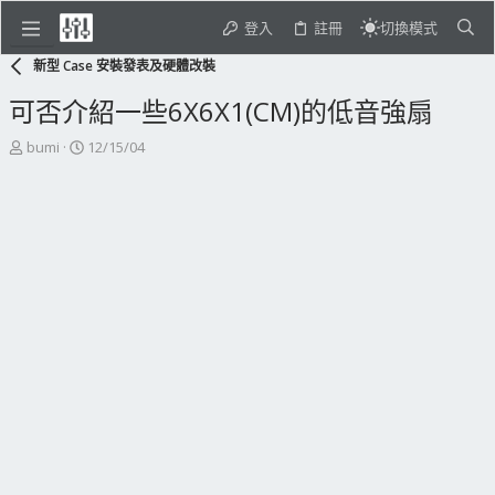
登入
註冊
切換模式
新型 Case 安裝發表及硬體改裝
可否介紹一些6X6X1(CM)的低音強扇
主
開
bumi
12/15/04
題
始
發
日
起
期
人