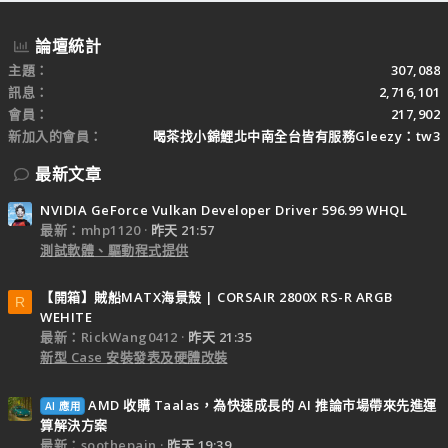
論壇統計
主題
307,088
訊息
2,716,101
會員
217,902
新加入的會員
喝茶找小錦鯉北中南全台皆有服務Gleezy：tw3
最新文章
NVIDIA GeForce Vulkan Developer Driver 596.99 WHQL
最新：mhp1120
昨天 21:57
測試軟體、驅動程式提供
【開箱】賊船MATX海景殼 | CORSAIR 2800X RS-R ARGB
R
WEHITE
最新：RickWang0412
昨天 21:35
新型 Case 安裝發表及硬體改裝
AMD 收購 Taalas，為快速成長的 AI 推論市場帶來先進運
AI 應用
算解決方案
最新：soothepain
昨天 19:39