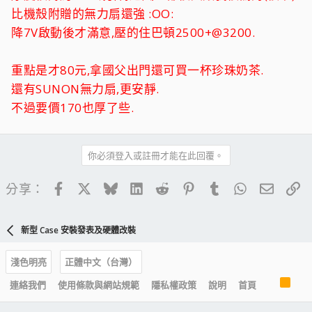
比機殼附贈的無力扇還強 :OO:
降7V啟動後才滿意,壓的住巴頓2500+@3200.
重點是才80元,拿國父出門還可買一杯珍珠奶茶.
還有SUNON無力扇,更安靜.
不過要價170也厚了些.
你必須登入或註冊才能在此回覆。
Facebook
X
Bluesky
LinkedIn
Reddit
Pinterest
Tumblr
WhatsApp
電子郵
連
分享：
新型 Case 安裝發表及硬體改裝
淺色明亮
正體中文（台灣）
R
連絡我們
使用條款與網站規範
隱私權政策
說明
首頁
S
S