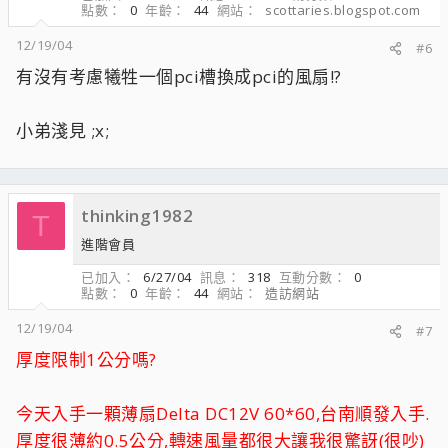
點數
0
年齡
44
網站
scottaries.blogspot.com
12/19/04
#6
有沒有考慮犧牲一個pci槽換成pci的風扇!?
小弟淺見 ;x;
thinking1982
T
進階會員
已加入
6/27/04
訊息
318
互動分數
0
點數
0
年齡
44
網站
造訪網站
12/19/04
#7
厚度限制1公分嗎?
今天入手一顆薄扇Delta DC12V 60*60,台南順發入手.
厚度很薄約0.5公分,轉速風量都很大讓我很驚訝(很吵)