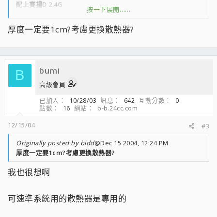
配上賽揚D 2.4G
按一下展開……
平均待機溫度 約 55~60度
厚度一定要1cm?考慮更換散熱器?
全速........約60~65度以上
總覺得原廠約2500~3000轉的風扇不夠力 :凸:
bumi
B
因為我也找過很多網站都找不到理想的 :QQQ:
高級會員
已加入
10/28/03
訊息
642
互動分數
0
所以想請大家幫忙介紹一下
點數
16
網站
b-b.24cc.com
有沒有好的60mmX60mmX10mm的風扇 :PPP:
12/15/04
#3
轉速跟風壓強一點..........噪音值在28db以內都可接受 :MMM:
Originally posted by bidd
@Dec 15 2004, 12:24 PM
厚度一定要1cm?考慮更換散熱器?
然後...........在光華能買的到最重要 ;rr;
我也很想啊
拜託大家啦. ....... :OO:
可速準系統用的散熱器是專用的