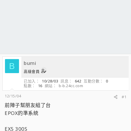
bumi
B
高級會員
已加入
10/28/03
訊息
642
互動分數
0
點數
16
網站
b-b.24cc.com
12/15/04
#1
前陣子幫朋友組了台
EPOX的準系統
EX5 300S