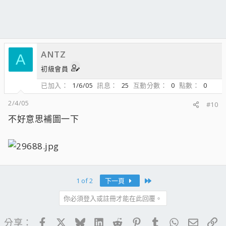
ANTZ
A
初級會員
已加入
1/6/05
訊息
25
互動分數
0
點數
0
2/4/05
#10
不好意思補圖一下
Last
1 of 2
下一頁
你必須登入或註冊才能在此回覆。
Facebook
X
Bluesky
LinkedIn
Reddit
Pinterest
Tumblr
WhatsApp
電子郵
連
分享：