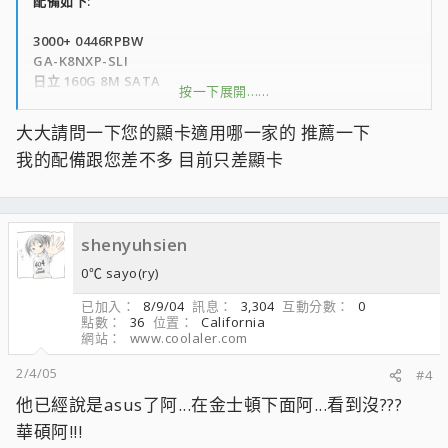
配備如下:
3000+ 0446RPBW
GA-K8NXP-SLI
日立 160G 8M SATA
按一下展開……
金士頓 D43 256X2
ASUS 6200GE
大大請問一下您的顯卡適用哪一家的 推薦一下
我的配備跟您差不多 目前只差顯卡
shenyuhsien
0℃ sayo(ry)
已加入
8/9/04
訊息
3,304
互動分數
0
點數
36
位置
California
網站
www.coolaler.com
2/4/05
#4
他已經說是asus了阿...在金士頓下面阿...看到沒???
華碩阿!!!