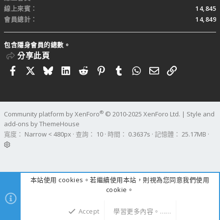
線上來賓
14,845
會員總計
14,849
包含隱身會員的總數。
分享此頁
Facebook
X
Bluesky
LinkedIn
Reddit
Pinterest
Tumblr
WhatsApp
電子郵件
連結
®
Community platform by XenForo
© 2010-2025 XenForo Ltd.
|
Style and
add-ons by ThemeHouse
寬度
查詢
10
時間
0.3637s
記憶體
25.17MB
本站使用 cookies。若繼續使用本站，則視為您同意我們使用
cookie。
Accept
學習更多內容。……
上方
下方