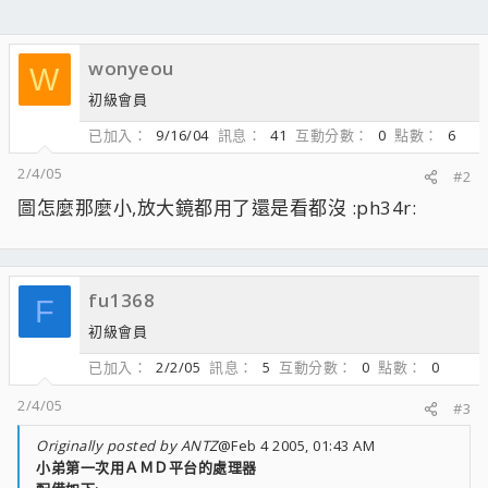
wonyeou
W
初級會員
已加入
9/16/04
訊息
41
互動分數
0
點數
6
2/4/05
#2
圖怎麼那麼小,放大鏡都用了還是看都沒 :ph34r:
fu1368
F
初級會員
已加入
2/2/05
訊息
5
互動分數
0
點數
0
2/4/05
#3
Originally posted by ANTZ
@Feb 4 2005, 01:43 AM
小弟第一次用ＡＭＤ平台的處理器