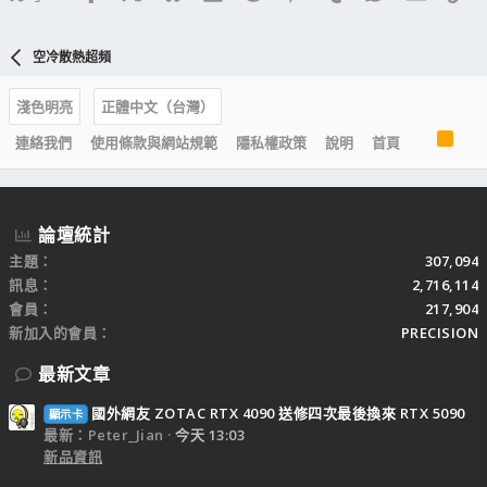
空冷散熱超頻
淺色明亮
正體中文（台灣）
R
連絡我們
使用條款與網站規範
隱私權政策
說明
首頁
S
S
論壇統計
主題
307,094
訊息
2,716,114
會員
217,904
新加入的會員
PRECISION
最新文章
國外網友 ZOTAC RTX 4090 送修四次最後換來 RTX 5090
顯示卡
最新：Peter_Jian
今天 13:03
新品資訊