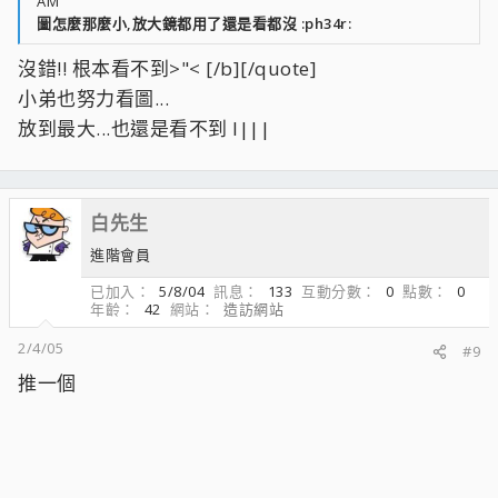
AM
圖怎麼那麼小,放大鏡都用了還是看都沒 :ph34r:
沒錯!! 根本看不到>"< [/b][/quote]
小弟也努力看圖...
放到最大...也還是看不到 l|||
白先生
進階會員
已加入
5/8/04
訊息
133
互動分數
0
點數
0
年齡
42
網站
造訪網站
2/4/05
#9
推一個