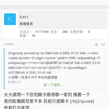
kart
K
進階會員
已加入
11/17/04
訊息
280
互動分數
0
點數
16
2/4/05
#5
Originally posted by fu1368+Feb 4 2005, 01:51 AM--></div>
<table border='0' align='center' width='95%' cellpadding='3'
cellspacing='1'><tr><td>
QUOTE
(fu1368 @ Feb 4 2005, 01:51
AM)</td></tr><tr><td id='QUOTE'> <!--QuoteBegin-
ANTZ
@Feb 4 2005, 01:43 AM
小弟第一次用ＡＭＤ平台的處理器
配備如下:
按一下展開……
3000+ 0446RPBW
大大請問一下您的顯卡適用哪一家的 推薦一下
GA-K8NXP-SLI
我的配備跟您差不多 目前只差顯卡 [/b][/quote]
日立 160G 8M SATA
金士頓 D43 256X2
他有打出來捏...