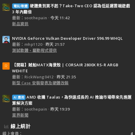
硬體貴到買不起？Take-Two CEO 認為低延遲雲端遊戲
電玩/軟體
3 年內翻倍
最新：soothepain
今天 11:42
新品資訊
NVIDIA GeForce Vulkan Developer Driver 596.99 WHQL
最新：mhp1120
昨天 21:57
測試軟體、驅動程式提供
【開箱】賊船MATX海景殼 | CORSAIR 2800X RS-R ARGB
R
WEHITE
最新：RickWang0412
昨天 21:35
新型 Case 安裝發表及硬體改裝
AMD 收購 Taalas，為快速成長的 AI 推論市場帶來先進運
AI 應用
算解決方案
最新：soothepain
昨天 19:39
業界新聞
線上統計
線上會員
4