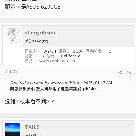
ASUS 6200GE
顯示卡是ASUS 6200GE
shenyuhsien
0℃ sayo(ry)
已加入
8/9/04
訊息
3,304
互動分數
0
點數
36
位置
California
網站
www.coolaler.com
2/4/05
#6
Originally posted by wonyeou
@Feb 4 2005, 01:47 AM
圖怎麼那麼小,放大鏡都用了還是看都沒 :ph34r:
沒錯!! 根本看不到>"<
TAILS
高級會員