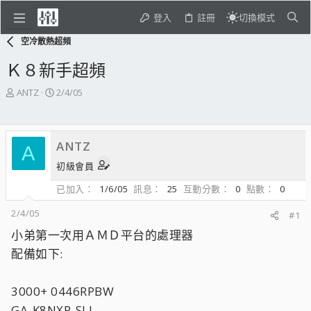
登入
註冊
切換模式
空冷散熱超頻
Ｋ８新手超頻
主
開
ANTZ
2/4/05
題
始
發
日
起
期
ANTZ
人
A
初級會員
已加入
1/6/05
訊息
25
互動分數
0
點數
0
2/4/05
#1
小弟第一次用ＡＭＤ平台的處理器
配備如下:
3000+ 0446RPBW
GA-K8NXP-SLI