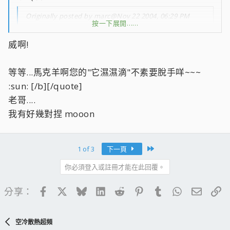
Originally posted by marc@Nov 22 2004, 06:29 PM
按一下展開……
<!--QuoteBegin-coolaler
按一下展開……
威啊!
@Nov 22 2004, 06:22 PM
BIOS調1.425V差不多是1.376~1.39V
等等...馬克羊啊您的"它濕濕滴"不素要脫手咩~~~
試試看不加壓空冷極限好有個基準比較 :MMM:
:sun: [/b][/quote]
HT設3X就夠了
按一下展開……
老哥....
我有好幾對捏 mooon
YES SIR :lol:
Last
1 of 3
下一頁
你必須登入或註冊才能在此回覆。
Facebook
X
Bluesky
LinkedIn
Reddit
Pinterest
Tumblr
WhatsApp
電子郵
連
分享：
空冷散熱超頻