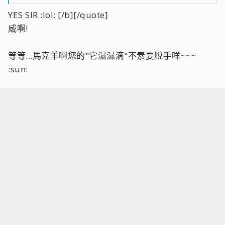
HT設3X就夠了
YES SIR :lol: [/b][/quote]
威啊!
等等...馬克羊啊您的"它濕濕滴"不素要脫手咩~~~
:sun: