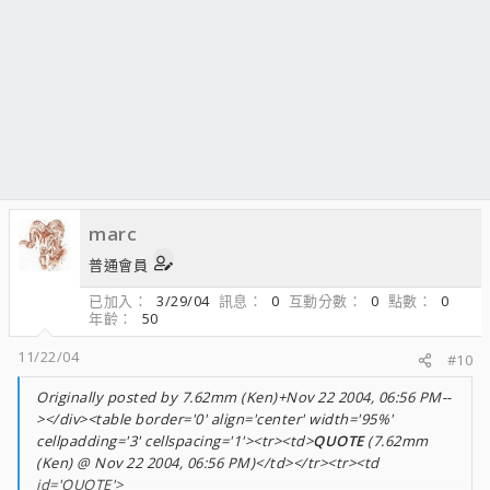
marc
普通會員
已加入
3/29/04
訊息
0
互動分數
0
點數
0
年齡
50
11/22/04
#10
Originally posted by 7.62mm (Ken)+Nov 22 2004, 06:56 PM--
></div><table border='0' align='center' width='95%'
cellpadding='3' cellspacing='1'><tr><td>
QUOTE
(7.62mm
(Ken) @ Nov 22 2004, 06:56 PM)</td></tr><tr><td
id='QUOTE'>