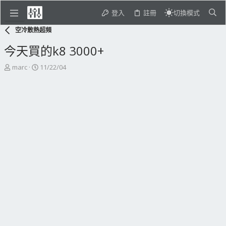
登入
註冊
切換模式
空冷散熱超頻
今天買的k8 3000+
主
開
marc
11/22/04
題
始
發
日
起
期
人