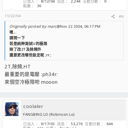
已加入
8/12/04
訊息
2,244
互動分數
0
點數
36
11/22/04
#6
Originally posted by marc
@Nov 22 2004, 06:17 PM
嗯...
請問一下
若是純粹測試U的極限
除了改2T及除頻外
還要更改哪些設定呢 ;rr;
2T,除頻,HT
最重要的是電壓 :ph34r:
來個空冷極限吧 mooon
coolaler
FANGBING LO (Robinson Lo)
已加入
9/17/03
訊息
53,276
互動分數
646