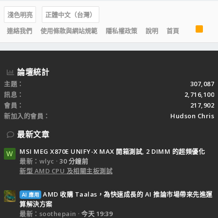
淺色明亮
正體中文（台灣）
R
連絡我們
使用條款與網站規範
隱私權政策
說明
首頁
S
S
論壇統計
主題
307,087
訊息
2,716,100
會員
217,902
新加入的會員
Hudson Chris
最新文章
MSI MEG X870E UNIFY-X MAX 開箱測試, 2 DIMM 的超頻優化
W
最新：wlyc
30 分鐘前
新型 AMD CPU 及相關主板測試
AMD 收購 Taalas，為快速成長的 AI 推論市場帶來先進運
AI 應用
算解決方案
最新：soothepain
今天 19:39