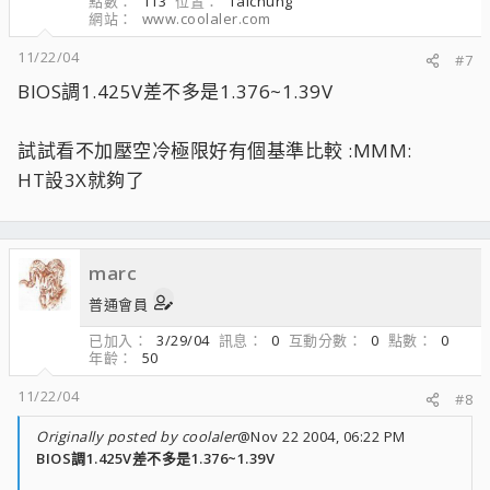
點數
113
位置
Taichung
網站
www.coolaler.com
11/22/04
#7
BIOS調1.425V差不多是1.376~1.39V
試試看不加壓空冷極限好有個基準比較 :MMM:
HT設3X就夠了
marc
普通會員
已加入
3/29/04
訊息
0
互動分數
0
點數
0
年齡
50
11/22/04
#8
Originally posted by coolaler
@Nov 22 2004, 06:22 PM
BIOS調1.425V差不多是1.376~1.39V