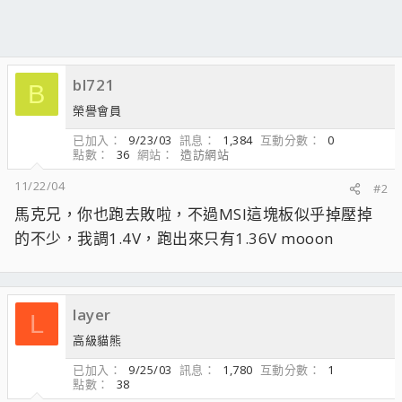
bl721
B
榮譽會員
已加入
9/23/03
訊息
1,384
互動分數
0
點數
36
網站
造訪網站
11/22/04
#2
馬克兄，你也跑去敗啦，不過MSI這塊板似乎掉壓掉
的不少，我調1.4V，跑出來只有1.36V mooon
layer
L
高級貓熊
已加入
9/25/03
訊息
1,780
互動分數
1
點數
38