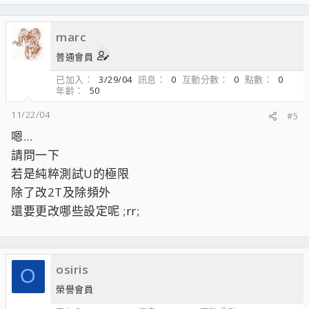
marc
普通會員
已加入
3/29/04
訊息
0
互動分數
0
點數
0
年齡
50
11/22/04
#5
嗯...
請問一下
若是純粹測試U的極限
除了改2T及除頻外
還要更改哪些設定呢 ;rr;
osiris
O
榮譽會員