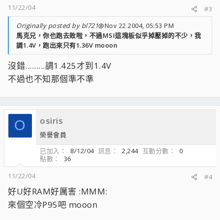
11/22/04
#3
Originally posted by bl721
@Nov 22 2004, 05:53 PM
馬克兄，你也跑去敗啦，不過MSI這塊板似乎掉壓掉的不少，我
調1.4V，跑出來只有1.36V mooon
沒錯.........調1.425才到1.4V
不過也不知那個準不準
osiris
O
榮譽會員
已加入
8/12/04
訊息
2,244
互動分數
0
點數
36
11/22/04
#4
好U好RAM好厲害 :MMM:
來個空冷P95吧 mooon