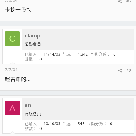
7/6/04
#7
卡挖一ㄋㄟ
clamp
C
榮譽會員
已加入
11/14/03
訊息
1,342
互動分數
0
點數
0
7/7/04
#8
超古錐的…
an
A
高級會員
已加入
10/10/03
訊息
546
互動分數
0
點數
0