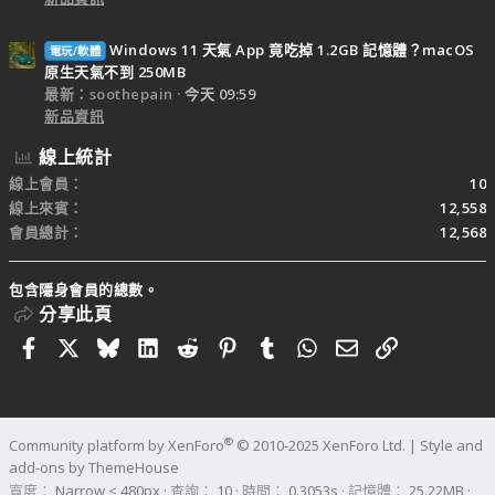
Windows 11 天氣 App 竟吃掉 1.2GB 記憶體？macOS
電玩/軟體
原生天氣不到 250MB
最新：soothepain
今天 09:59
新品資訊
線上統計
線上會員
10
線上來賓
12,558
會員總計
12,568
包含隱身會員的總數。
分享此頁
Facebook
X
Bluesky
LinkedIn
Reddit
Pinterest
Tumblr
WhatsApp
電子郵件
連結
®
Community platform by XenForo
© 2010-2025 XenForo Ltd.
|
Style and
add-ons by ThemeHouse
寬度
查詢
10
時間
0.3053s
記憶體
25.22MB