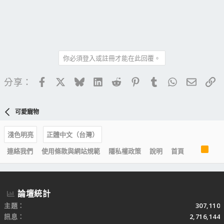
你必須登入或註冊才能在此回覆。
Facebook
X
Bluesky
LinkedIn
Reddit
Pinterest
Tumblr
WhatsApp
電子郵
連
分享：
可愛寵物
淺色明亮
正體中文（台灣）
R
連絡我們
使用條款與網站規範
隱私權政策
說明
首頁
S
S
論壇統計
主題
307,110
訊息
2,716,144