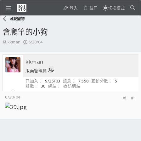
登入
註冊
切換模式
可愛寵物
會爬竿的小狗
主
開
kkman
6/20/04
題
始
發
日
起
期
kkman
人
版面管理員
已加入
9/25/03
訊息
7,558
互動分數
5
點數
38
網站
造訪網站
6/20/04
#1