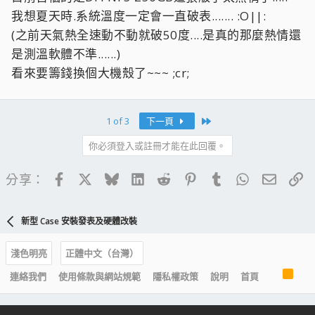
我想夏天時.系統溫度一定會一直破表....... :O||:
(之前天氣熱全速動不動就破50度....是真的那麼熱情還
是測溫軟體不準......)
看來要籌錢換個大機殼了~~~ ;cr;
Last
1 of 3
下一頁
你必須登入或註冊才能在此回覆。
Facebook
X
Bluesky
LinkedIn
Reddit
Pinterest
Tumblr
WhatsApp
電子郵
連
分享：
新型 Case 安裝發表及硬體改裝
淺色明亮
正體中文（台灣）
R
連絡我們
使用條款與網站規範
隱私權政策
說明
首頁
S
S