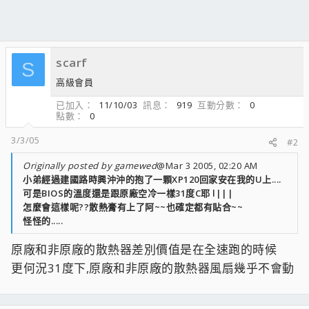
scarf
S
高級會員
已加入
11/10/03
訊息
919
互動分數
0
點數
0
3/3/05
#2
Originally posted by gamewed
@Mar 3 2005, 02:20 AM
小弟經過建國路時興沖沖的抱了一顆XP120回家安在我的U上....
可是BIOS的溫度還是跟原廠空冷一樣31度C耶 l|||
怎麼會這樣呢??散熱膏有上了阿~~也確定都有貼合~~
怪怪的.....
原廠和非原廠的散熱器差別價值是在全速跑的時候
更何況31度下,原廠和非原廠的散熱器風扇幾乎不會動