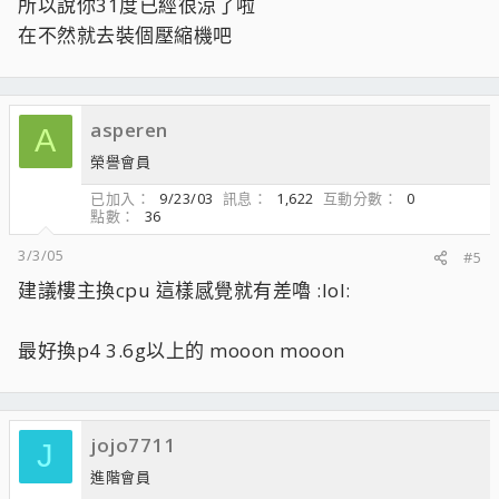
所以說你31度已經很涼了啦
在不然就去裝個壓縮機吧
asperen
A
榮譽會員
已加入
9/23/03
訊息
1,622
互動分數
0
點數
36
3/3/05
#5
建議樓主換cpu 這樣感覺就有差嚕 :lol:
最好換p4 3.6g以上的 mooon mooon
jojo7711
J
進階會員