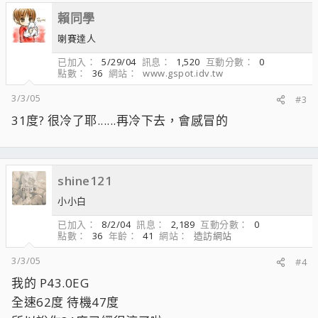
賴同學
喇賽達人
已加入
5/29/04
訊息
1,520
互動分數
0
點數
36
網站
www.gspot.idv.tw
3/3/05
#3
31度? 很冷了耶......再冷下去，會感冒的
shine121
小小白
已加入
8/2/04
訊息
2,189
互動分數
0
點數
36
年齡
41
網站
造訪網站
3/3/05
#4
我的 P43.0EG
全速62度 待機47度