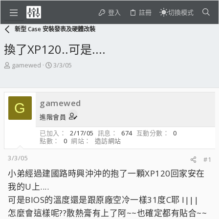
登入
註冊
切換模式
新型 Case 安裝發表及硬體改裝
換了XP120..可是....
主
開
gamewed
3/3/05
題
始
發
日
起
期
gamewed
人
G
進階會員
已加入
2/17/05
訊息
674
互動分數
0
點數
0
網站
造訪網站
3/3/05
#1
小弟經過建國路時興沖沖的抱了一顆XP120回家安在
我的U上....
可是BIOS的溫度還是跟原廠空冷一樣31度C耶 l|||
怎麼會這樣呢??散熱膏有上了阿~~也確定都有貼合~~