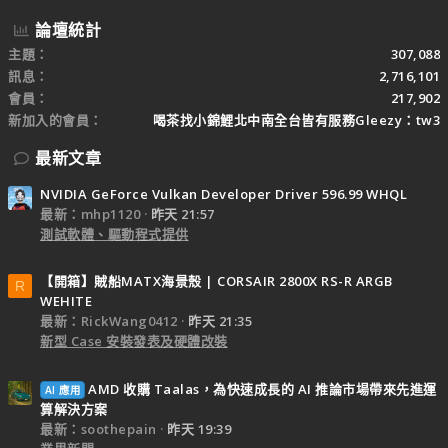
論壇統計
主題
307,088
訊息
2,716,101
會員
217,902
新加入的會員
喝茶找小錦鯉北中南全台皆有服務Gleezy：tw3
最新文章
NVIDIA GeForce Vulkan Developer Driver 596.99 WHQL
最新：mhp1120
昨天 21:57
測試軟體、驅動程式提供
【開箱】賊船MATX海景殼 | CORSAIR 2800X RS-R ARGB
R
WEHITE
最新：RickWang0412
昨天 21:35
新型 Case 安裝發表及硬體改裝
AMD 收購 Taalas，為快速成長的 AI 推論市場帶來先進運
AI 應用
算解決方案
最新：soothepain
昨天 19:39