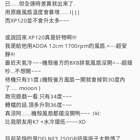
已......但全速時差異就出來了.
用原廠風扇溫度會暴增...... l|||
而XP120並不會升太多~~~
或說回來.XP120真是好物啊!!!
我是給他用ADDA 12cm 1700rpm的風扇.<---超安
靜!!!
最近天氣冷~~~機殼後方的8X8排氣風扇沒開<---超級
吵...不想開~~~
待機只有31度.(機殼後方風扇一開就會掉到30度內
了..... mooon )
跑完遊戲一看.只有34度~~~
轉檔的話.頂多升到36度~~~
真涼阿.......機殼風扇都還沒開咧~~~ :lkl:
比我朋友用K7 +水冷還低~~~~XD
目前苦惱的是DFI NF3 250GB這張版子太熱情了.....