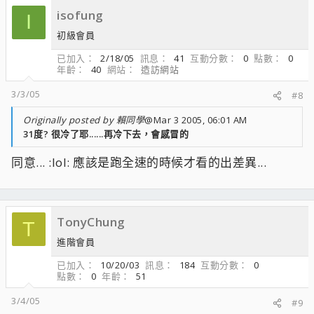
isofung
I
初級會員
已加入
2/18/05
訊息
41
互動分數
0
點數
0
年齡
40
網站
造訪網站
3/3/05
#8
Originally posted by 賴同學
@Mar 3 2005, 06:01 AM
31度? 很冷了耶......再冷下去，會感冒的
同意... :lol: 應該是跑全速的時候才看的出差異...
TonyChung
T
進階會員
已加入
10/20/03
訊息
184
互動分數
0
點數
0
年齡
51
3/4/05
#9