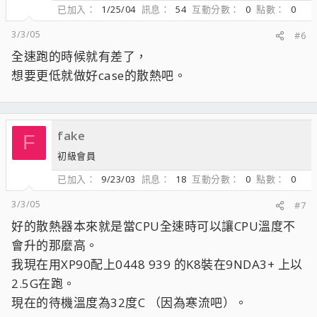
已加入
1/25/04
訊息
54
互動分數
0
點數
0
3/3/05
#6
全速跑的時候就有差了，
想要更低就做好case的散熱吧。
fake
F
初級會員
已加入
9/23/03
訊息
18
互動分數
0
點數
0
3/3/05
#7
好的散熱器本來就是當CPU全速時可以讓CPU溫度不
會升的那麼高。
我現在用XP90配上0448 939 的K8裝在9NDA3+ 上以
2.5G在跑。
現在的待機溫度為32度C （因為寒流吧）。