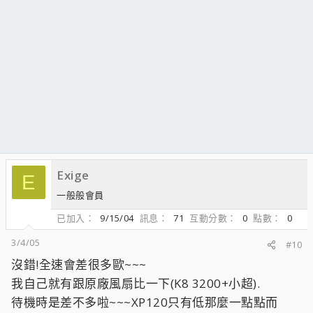
Exige
E
一般般會員
已加入
9/15/04
訊息
71
互動分數
0
點數
0
3/4/05
#10
沒錯!全速會差很多歐~~~
我自己就有跟原廠風扇比一下(K8 3200+小超).
待機時是差不多啦~~~XP120只有低那麼一點點而