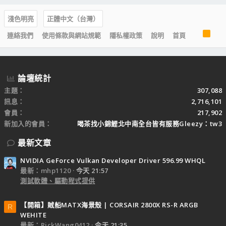
淺色明亮
正體中文（台灣）
R
連絡我們
使用條款與網站規範
隱私權政策
說明
首頁
S
S
論壇統計
主題
307,088
訊息
2,716,101
會員
217,902
新加入的會員
喝茶找小錦鯉北中南全台皆有服務Gleezy：tw3
最新文章
NVIDIA GeForce Vulkan Developer Driver 596.99 WHQL
最新：mhp1120
今天 21:57
測試軟體、驅動程式提供
【開箱】賊船MATX海景殼 | CORSAIR 2800X RS-R ARGB
R
WEHITE
最新：RickWang0412
今天 21:35