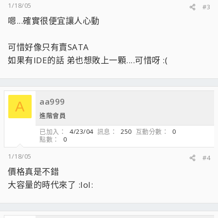
1/18/05
#3
嗯...確實很便宜讓人心動
可惜好像只有賣SATA
如果有IDE的話 弟也想敗上一顆....可惜呀 :(
aa999
A
進階會員
已加入
4/23/04
訊息
250
互動分數
0
點數
0
1/18/05
#4
價格真是不錯
大容量的時代來了 :lol: