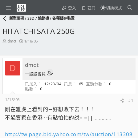
登入
註冊
切換模式
新型硬碟 / SSD / 燒錄機 / 各種儲存裝置
HITATCHI SATA 250G
主
開
dmct
1/18/05
題
始
發
日
起
期
dmct
人
D
一般般會員
已加入
12/23/04
訊息
65
互動分數
0
點數
0
1/18/05
#1
剛在雅虎上看到的∼好想敗下去！！！
不過賣家在香港∼有點怕怕的說= =||.............
http://tw.page.bid.yahoo.com/tw/auction/113308