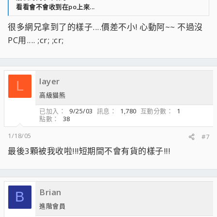
看看會不會收到在po上來...
很多網兄拿到了的樣子....價差不小! 心動阿~~ 不過沒
PC用.... ;cr; ;cr;
layer
L
高級貓熊
已加入
9/25/03
訊息
1,780
互動分數
1
點數
38
1/18/05
#7
最後3顆被我收啦!!!短期間不會有貨的樣子!!!
Brian
B
進階會員