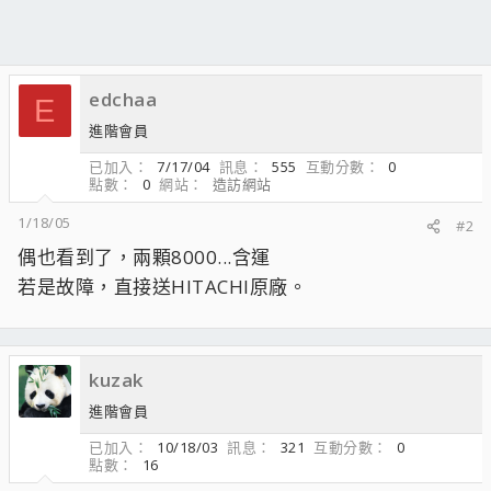
edchaa
E
進階會員
已加入
7/17/04
訊息
555
互動分數
0
點數
0
網站
造訪網站
1/18/05
#2
偶也看到了，兩顆8000...含運
若是故障，直接送HITACHI原廠。
kuzak
進階會員
已加入
10/18/03
訊息
321
互動分數
0
點數
16