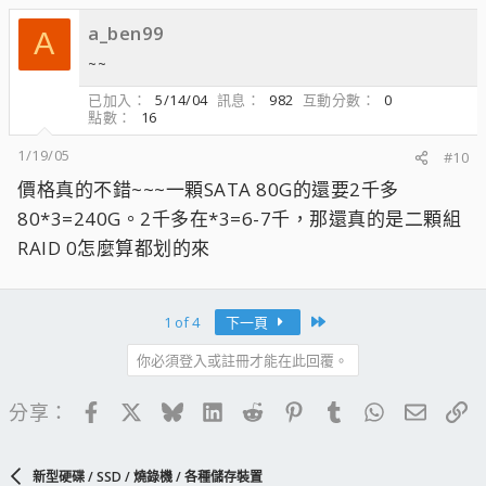
a_ben99
A
~~
已加入
5/14/04
訊息
982
互動分數
0
點數
16
1/19/05
#10
價格真的不錯~~~一顆SATA 80G的還要2千多
80*3=240G。2千多在*3=6-7千，那還真的是二顆組
RAID 0怎麼算都划的來
Last
1 of 4
下一頁
你必須登入或註冊才能在此回覆。
Facebook
X
Bluesky
LinkedIn
Reddit
Pinterest
Tumblr
WhatsApp
電子郵
連
分享：
新型硬碟 / SSD / 燒錄機 / 各種儲存裝置