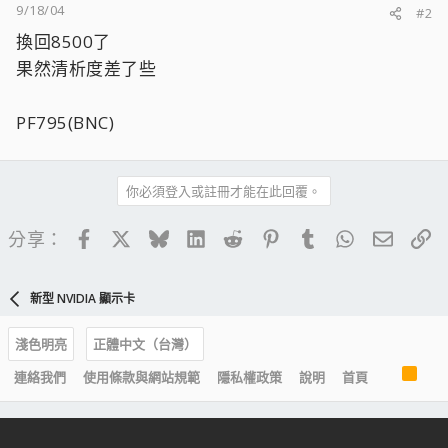
9/18/04
#2
換回8500了
果然清析度差了些
PF795(BNC)
你必須登入或註冊才能在此回覆。
Facebook
X
Bluesky
LinkedIn
Reddit
Pinterest
Tumblr
WhatsApp
電子郵
連
分享：
新型 NVIDIA 顯示卡
淺色明亮
正體中文（台灣）
R
連絡我們
使用條款與網站規範
隱私權政策
說明
首頁
S
S