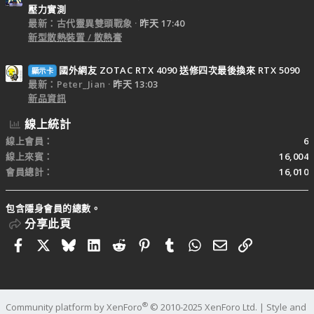
壓力實測
最新：古代靈異雙頭戰象
昨天 17:40
新型散熱裝置 / 散熱膏
國外網友 ZOTAC RTX 4090 送修四次最後換來 RTX 5090
顯示卡
最新：Peter_Jian
昨天 13:03
新品資訊
線上統計
線上會員
6
線上來賓
16,004
會員總計
16,010
包含隱身會員的總數。
分享此頁
Facebook
X
Bluesky
LinkedIn
Reddit
Pinterest
Tumblr
WhatsApp
電子郵件
連結
®
Community platform by XenForo
© 2010-2025 XenForo Ltd.
|
Style and