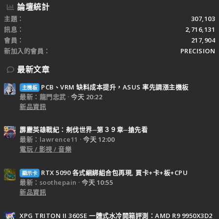
論壇統計
主題
307,103
訊息
2,716,131
會員
217,904
新加入的會員
PRECISION
最新文章
PCB、VRM 缺料成本提升，ASUS 率先調漲主機板
主機板
最新：龍門忠武
今天 20:22
新品資訊
霹靂英雄戰紀：刜伐世界─第３９章─搶先看
最新：lawrence11
今天 12:00
電玩 / 影視 / 音樂
RTX 5090 各式綑綁組合包再現, 買卡+卡+板+CPU
顯示卡
最新：soothepain
今天 10:55
新品資訊
XPG TRITON II 360SE 一體式水冷開箱評測：AMD R9 9950X3D2