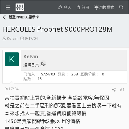
登入
註冊
切換模式
新型 NVIDIA 顯示卡
HERCULES Prophet 9000PRO128M
主
開
Kelvin
9/17/04
題
始
發
日
起
期
Kelvin
K
人
進階會員
已加入
9/24/03
訊息
258
互動分數
0
點數
16
9/17/04
#1
某拍賣網站上買的,全新裸卡,全鋁殼電容,無保固
就是之前在二手區刊的那張,要看圖上去搜尋一下就有
本來想找人一起買,省運費順便殺殺價
1450是賣家開給我2張以上的價格
最後自己買一張含運 1520