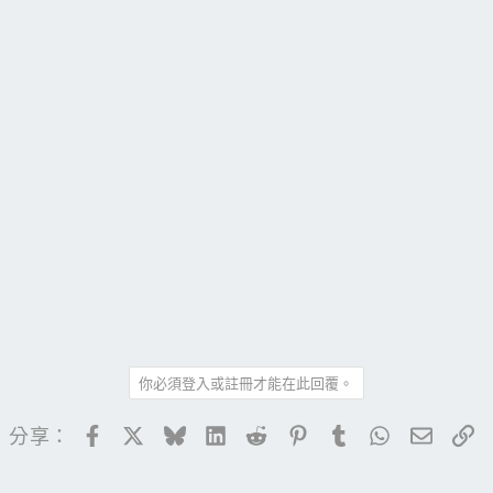
你必須登入或註冊才能在此回覆。
Facebook
X
Bluesky
LinkedIn
Reddit
Pinterest
Tumblr
WhatsApp
電子郵
連
分享：