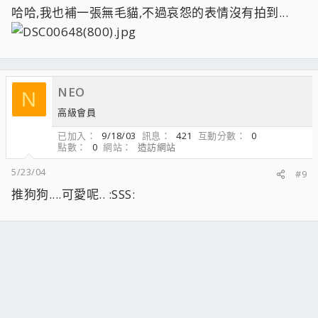
哈哈,我也補一張無毛貓,不過哀怨的表情沒有拍到...
NEO
N
高級會員
已加入
9/18/03
訊息
421
互動分數
0
點數
0
網站
造訪網站
5/23/04
#9
推狗狗....可愛呢.. :SSS: