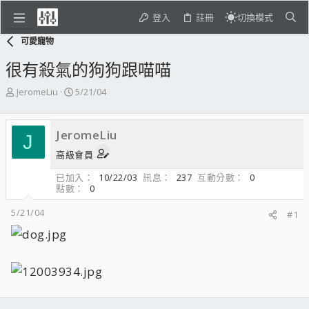
登入
註冊
切換模式
可愛寵物
很有殺氣的狗狗跟喵喵
主
開
JeromeLiu
5/21/04
題
始
發
日
起
期
JeromeLiu
J
人
高級會員
已加入
10/22/03
訊息
237
互動分數
0
點數
0
5/21/04
#1