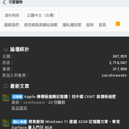
可愛寵物
淺色明亮
正體中文（台灣）
R
連絡我們
使用條款與網站規範
隱私權政策
說明
首頁
S
S
論壇統計
主題
307,059
訊息
2,716,047
會員
217,898
新加入的會員
socoliveootv
最新文章
Apple 傳積極搶購記憶體！找中國 CXMT 談價格碰壁
記憶體
最新：soothepain
20 分鐘前
新品資訊
微軟刪除 Windows 11 建議 32GB 記憶體文章，畢竟
電玩/軟體
Surface 最入門只 8GB