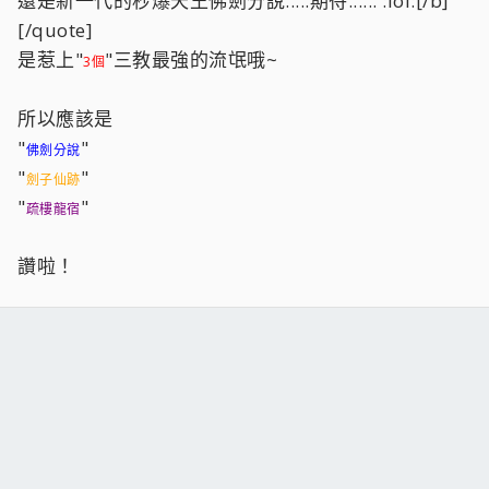
還是新一代的秒爆天王佛劍分說.....期待...... :lol:[/b]
[/quote]
是惹上"
"三教最強的流氓哦~
3個
所以應該是
"
"
佛劍分說
"
"
劍子仙跡
"
"
疏樓龍宿
讚啦！