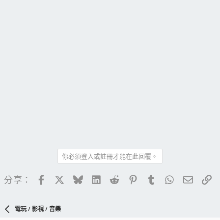
你必須登入或註冊才能在此回覆。
Facebook
X
Bluesky
LinkedIn
Reddit
Pinterest
Tumblr
WhatsApp
電子郵
連
分享：
電玩 / 影視 / 音樂