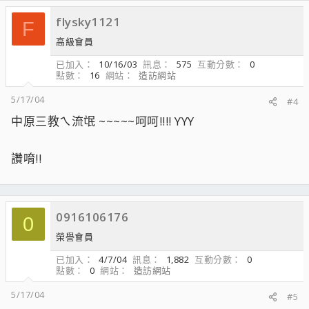
flysky1121
F
高級會員
已加入
10/16/03
訊息
575
互動分數
0
點數
16
網站
造訪網站
5/17/04
#4
中原三教ㄟ流氓 ~~~~~呵呵!!!! YYY
讚唷!!
0916106176
0
榮譽會員
已加入
4/7/04
訊息
1,882
互動分數
0
點數
0
網站
造訪網站
5/17/04
#5