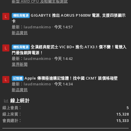
新型 AMD CPU 及相關主板測試
GIGABYTE 推出 AORUS P1600W 電源, 支援四張顯示
機殼與電源
L
卡
最新：laudmankimo
今天 14:57
新品資訊
全漢經典聖武士 VIC BD+ 進化 ATX3.1 價不變！電競入
機殼與電源
L
門最強銅牌電源！
最新：laudmankimo
今天 14:42
業界新聞
Apple 傳積極搶購記憶體！找中國 CXMT 談價格碰壁
記憶體
L
最新：laudmankimo
今天 14:34
新品資訊
線上統計
線上會員
5
線上來賓
15,328
會員總計
15,333