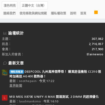
淺色明亮
正體中文（台灣）
R
連絡我們
使用條款與網站規範
隱私權政策
說明
首頁
S
S
論壇統計
主題
307,062
訊息
2,716,057
會員
217,900
新加入的會員
Elainewoo
最新文章
DEEPCOOL 九州風神開學祭！ 購買超值機殼 CC310 限
機殼與電源
時加碼送 AG400 散熱器！
最新：soothepain
今天 17:22
業界新聞
MSI MEG X870E UNIFY-X MAX 開箱測試, 2 DIMM 的超頻優化
L
最新：laudmankimo
今天 16:10