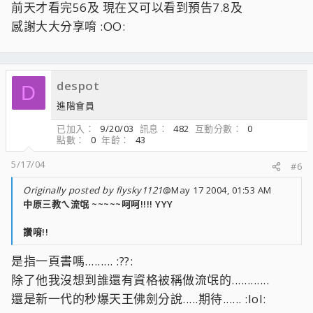
前天才看完56及 現在又可以看到預告7.8及
感謝大大分享唷 :OO:
despot
D
進階會員
已加入
9/20/03
訊息
482
互動分數
0
點數
0
年齡
43
5/17/04
#6
Originally posted by flysky1121
@May 17 2004, 01:53 AM
中原三教ㄟ流氓 ~~~~~呵呵!!!! YYY
讚唷!!
是指一頁書嗎......... :??:
除了他我沒想到誰還有資格被稱做流氓的............
還是新一代的秒爆天王佛劍分說.....期待...... :lol: