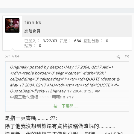
finalkk
進階會員
已加入
9/22/03
訊息
684
互動分數
0
點數
0
5/17/04
#9
Originally posted by despot+May 17 2004, 02:17 AM-->
</div><table border='0' align='center' width='95%'
cellpadding='3' cellspacing='1'><tr><td>
QUOTE
(despot @
May 17 2004, 02:17 AM)</td></tr><tr><td id='QUOTE'><!--
QuoteBegin-flysky1121
@May 17 2004, 01:53 AM
中原三教ㄟ流氓 ~~~~~呵呵!!!! YYY
按一下展開……
讚唷!!
是指一頁書嗎......... :??:
除了他我沒想到誰還有資格被稱做流氓的............