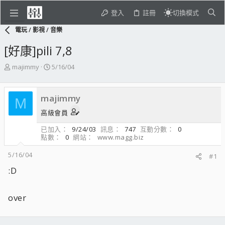
登入
註冊
切換模式
電玩 / 影視 / 音樂
[好康]pili 7,8
主
開
majimmy
5/16/04
題
始
發
日
起
期
majimmy
M
人
高級會員
已加入
9/24/03
訊息
747
互動分數
0
點數
0
網站
www.magg.biz
5/16/04
#1
:D
over