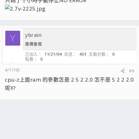
只跑了十小時手動停止NO ERROR
ybrain
Y
進階會員
已加入
11/21/04
訊息
433
互動分數
0
點數
0
4/17/05
#9
cpu-z上面ram 的參數怎是 2 5 2 2.0 怎不是 5 2 2 2.0
呢!!?