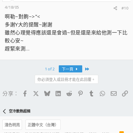
4/18/05
#10
啊勒~對齁~>"<
多謝Y大的提醒~謝謝
雖然心理覺得應該還是會過~但是還是來給他測一下比
較心安~
趕緊來測...
Last
1 of 2
下一頁
你必須登入或註冊才能在此回覆。
Facebook
X
Bluesky
LinkedIn
Reddit
Pinterest
Tumblr
WhatsApp
電子郵
連
分享：
空冷散熱超頻
淺色明亮
正體中文（台灣）