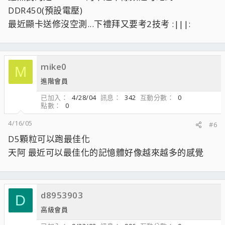
DDR450(預設電壓)
最近顯卡送修沒空測...下禮拜又要考2技考 :|||:
mike0
M
進階會員
已加入
4/28/04
訊息
342
互動分數
0
點數
0
4/16/05
#6
D5顆粒可以跑最佳化
天阿 最近可以最佳化的記憶體好像越來越多的感覺
d8953903
D
高級會員