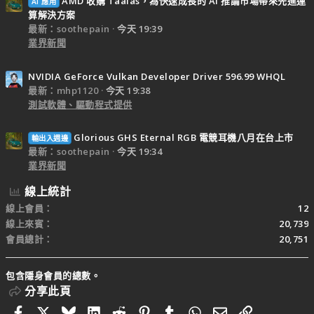
AMD 收購 Taalas，為快速成長的 AI 推論市場帶來先進運
AI 應用
算解決方案
最新：soothepain
今天 19:39
業界新聞
NVIDIA GeForce Vulkan Developer Driver 596.99 WHQL
最新：mhp1120
今天 19:38
測試軟體、驅動程式提供
Glorious GHS Eternal RGB 電競耳機八月在台上市
輸出入週邊
最新：soothepain
今天 19:34
業界新聞
線上統計
線上會員
12
線上來賓
20,739
會員總計
20,751
包含隱身會員的總數。
分享此頁
Facebook
X
Bluesky
LinkedIn
Reddit
Pinterest
Tumblr
WhatsApp
電子郵件
連結