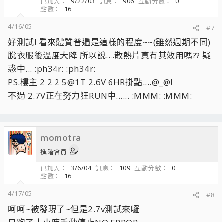
已加入
9/22/03
訊息
906
互動分數
0
點數
16
4/16/05
#7
好測試! 看來體質普遍是這樣的程度~~(雖然週期不同)
脫衣服後溫度大降 所以說....散熱片真有其效用嗎?? 疑
惑中... :ph34r: :ph34r:
PS.樓主 2 2 2 5@1T 2.6V 6HR掛點....@_@!
不過 2.7V正在努力狂RUN中...... :MMM: :MMM:
momotra
進階會員
已加入
3/6/04
訊息
109
互動分數
0
點數
16
4/17/05
#8
呵呵~被發現了~但是2.7v測試來囉