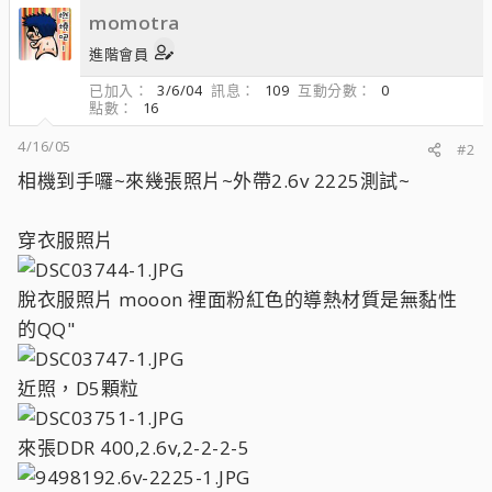
momotra
進階會員
已加入
3/6/04
訊息
109
互動分數
0
點數
16
4/16/05
#2
相機到手囉~來幾張照片~外帶2.6v 2225測試~
穿衣服照片
脫衣服照片 mooon 裡面粉紅色的導熱材質是無黏性
的QQ"
近照，D5顆粒
來張DDR 400,2.6v,2-2-2-5