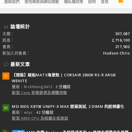
R
連絡我們
使用條款與網站規範
隱私權政策
說明
首頁
S
S
論壇統計
主題
307,087
訊息
2,716,100
會員
217,902
新加入的會員
Hudson Chris
最新文章
【開箱】賊船MATX海景殼 | CORSAIR 2800X RS-R ARGB
R
WEHITE
最新：RickWang0412
2 分鐘前
新型 Case 安裝發表及硬體改裝
MSI MEG X870E UNIFY-X MAX 開箱測試, 2 DIMM 的超頻優化
W
最新：wlyc
42 分鐘前
新型 AMD CPU 及相關主板測試