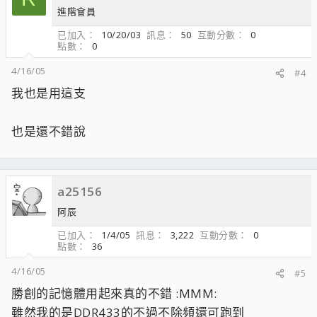
進階會員
已加入
10/20/03
訊息
50
互動分數
0
點數
0
4/16/05
#4
我也是用這支
也是還不錯說
a25156
阿辰
已加入
1/4/05
訊息
3,222
互動分數
0
點數
36
4/16/05
#5
勝創的記憶體用起來真的不錯 :MMM:
雖然我的是DDR433的不過不除頻還可跑到