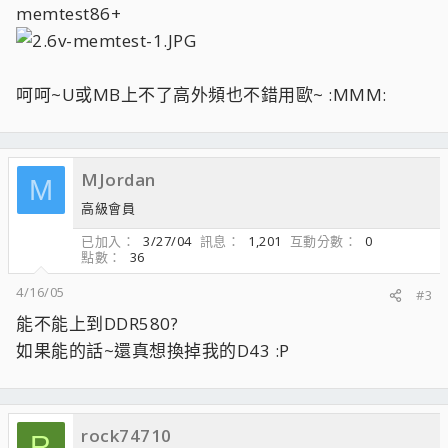
memtest86+
呵呵~U或MB上不了高外頻也不錯用歐~ :MMM:
MJordan
M
高級會員
已加入
3/27/04
訊息
1,201
互動分數
0
點數
36
4/16/05
#3
能不能上到DDR580?
如果能的話~還真想換掉我的D43 :P
rock74710
R