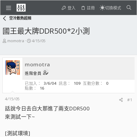
登入
註冊
切換模式
空冷散熱超頻
國王最大牌DDR500*2小測
主
開
momotra
4/15/05
題
始
發
日
起
期
momotra
人
進階會員
已加入
3/6/04
訊息
109
互動分數
0
點數
16
4/15/05
#1
話說今日去白大那進了兩支DDR500
來測試一下~
[測試環境]