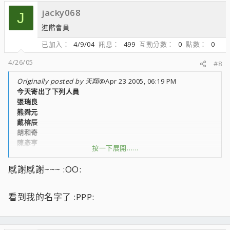
jacky068
J
進階會員
已加入
4/9/04
訊息
499
互動分數
0
點數
0
4/26/05
#8
Originally posted by 天翔
@Apr 23 2005, 06:19 PM
今天寄出了下列人員
張瑞良
熊舜元
戴榕辰
胡和奇
陳彥亨
按一下展開……
張國庠
林欣漢
感謝感謝~~~ :OO:
看到我的名字了 :PPP: