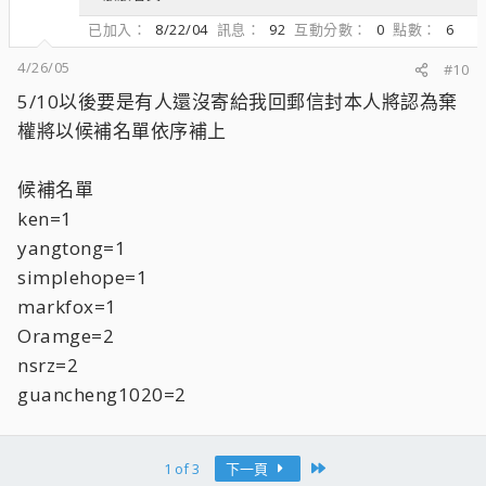
已加入
8/22/04
訊息
92
互動分數
0
點數
6
4/26/05
#10
5/10以後要是有人還沒寄給我回郵信封本人將認為棄
權將以候補名單依序補上
候補名單
ken=1
yangtong=1
simplehope=1
markfox=1
Oramge=2
nsrz=2
guancheng1020=2
Last
1 of 3
下一頁