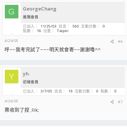
GeorgeChang
G
進階會員
已加入
11/25/03
訊息
563
互動分數
0
點數
16
位置
Taipei
4/24/05
#6
呼~~我考完試了~~~明天就會寄~~謝謝嚕^^
yh.
Y
初級會員
已加入
3/7/05
訊息
19
互動分數
0
點數
0
4/26/05
#7
票收到了捏 ;lik;