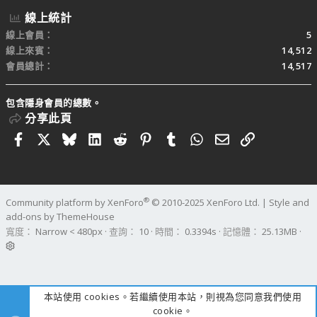
線上統計
線上會員
5
線上來賓
14,512
會員總計
14,517
包含隱身會員的總數。
分享此頁
Facebook
X
Bluesky
LinkedIn
Reddit
Pinterest
Tumblr
WhatsApp
電子郵件
連結
®
Community platform by XenForo
© 2010-2025 XenForo Ltd.
|
Style and
add-ons by ThemeHouse
寬度
查詢
10
時間
0.3394s
記憶體
25.13MB
本站使用 cookies。若繼續使用本站，則視為您同意我們使用
cookie。