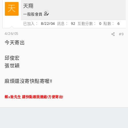
天翔
天
一般般會員
已加入
8/22/04
訊息
92
互動分數
0
點數
6
4/26/05
#9
今天寄出
邱俊宏
張世穎
麻煩還沒寄快點寄喔!!
蔡x致先生 請快點跟我連絡!方便寄出!