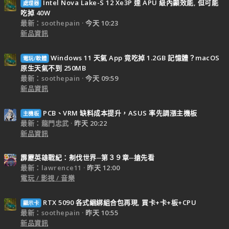
Intel Nova Lake-S 12 Xe3P 達 APU 級內顯效能, 但可能
處理器
吃掉 40W
最新：soothepain
今天 10:23
新品資訊
Windows 11 天氣 App 竟吃掉 1.2GB 記憶體？macOS
電玩/軟體
原生天氣不到 250MB
最新：soothepain
今天 09:59
新品資訊
PCB、VRM 缺料成本提升，ASUS 率先調漲主機板
主機板
最新：龍門忠武
昨天 20:22
新品資訊
霹靂英雄戰紀：刜伐世界─第３９章─搶先看
最新：lawrence11
昨天 12:00
電玩 / 影視 / 音樂
RTX 5090 各式綑綁組合包再現, 買卡+卡+板+CPU
顯示卡
最新：soothepain
昨天 10:55
新品資訊