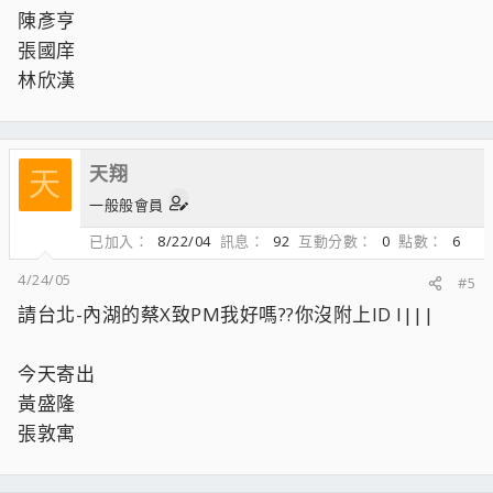
陳彥亨
張國庠
林欣漢
天翔
天
一般般會員
已加入
8/22/04
訊息
92
互動分數
0
點數
6
4/24/05
#5
請台北-內湖的蔡X致PM我好嗎??你沒附上ID l|||
今天寄出
黃盛隆
張敦寓