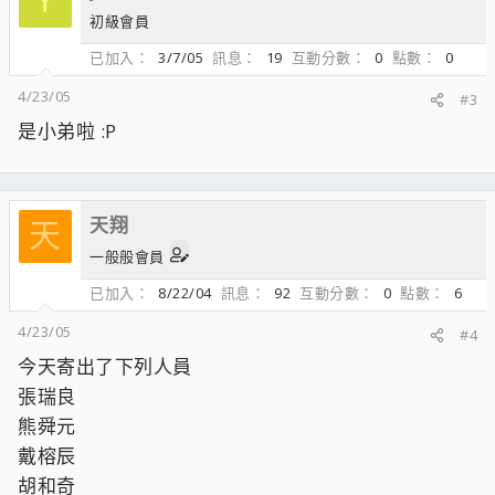
Y
初級會員
已加入
3/7/05
訊息
19
互動分數
0
點數
0
4/23/05
#3
是小弟啦 :P
天翔
天
一般般會員
已加入
8/22/04
訊息
92
互動分數
0
點數
6
4/23/05
#4
今天寄出了下列人員
張瑞良
熊舜元
戴榕辰
胡和奇