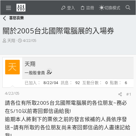
登入
註冊
切換模式
喜怒哀樂
關於2005台北國際電腦展的入場券
主
開
天翔
4/22/05
題
始
發
日
起
期
天翔
人
天
一般般會員
已加入
8/22/04
訊息
92
互動分數
0
點數
6
4/22/05
#1
請各位有所取2005台北國際電腦展的各位朋友~務必
在5/10以前寄回郵信函給我!
逾期本人將剩下的票依之前的發言候補的人員依序發
送~請有所取的各位朋友尚未寄回郵信函的人盡速記給
我!