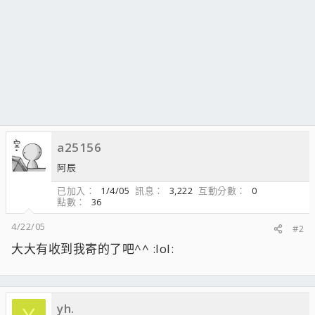
a25156
阿辰
已加入
1/4/05
訊息
3,222
互動分數
0
點數
36
4/22/05
#2
大大有收到我寄的了吧^^ :lol:
yh.