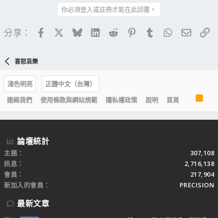
你必須登入或註冊才能在此回覆。
Facebook
X
Bluesky
LinkedIn
Reddit
Pinterest
Tumblr
WhatsApp
電子郵
連
分享：
喜怒哀樂
淺色明亮
正體中文（台灣）
R
連絡我們
使用條款與網站規範
隱私權政策
說明
首頁
S
S
論壇統計
主題
307,108
訊息
2,716,138
會員
217,904
新加入的會員
PRECISION
最新文章