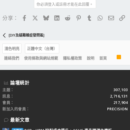
你必須登入或註冊才能在此回覆。
Facebook
X
Bluesky
LinkedIn
Reddit
Pinterest
Tumblr
WhatsApp
電子郵
連
分享：
[DIY及疑難雜症發問區]
淺色明亮
正體中文（台灣）
R
連絡我們
使用條款與網站規範
隱私權政策
說明
首頁
S
S
論壇統計
主題
307,103
訊息
2,716,131
會員
217,904
新加入的會員
PRECISION
最新文章