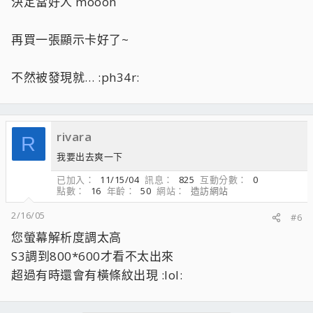
決定當好人 mooon
再買一張顯示卡好了~
不然被發現就… :ph34r:
rivara
R
我要出去爽一下
已加入
11/15/04
訊息
825
互動分數
0
點數
16
年齡
50
網站
造訪網站
2/16/05
#6
您螢幕解析度調太高
S3調到800*600才看不太出來
超過有時還會有橫條紋出現 :lol: