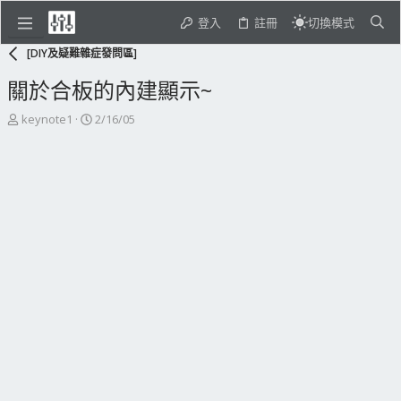
登入
註冊
切換模式
[DIY及疑難雜症發問區]
關於合板的內建顯示~
主
開
keynote1
2/16/05
題
始
發
日
起
期
人