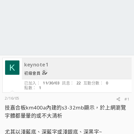
keynote1
K
初級會員
已加入
11/30/03
訊息
22
互動分數
0
點數
1
2/16/05
#1
技嘉合板km400a內建的s3-32mb顯示，於上網瀏覽
字體都暈暈的或不大清析
尤其以淺藍底、深藍字或淺銀底、深黑字~