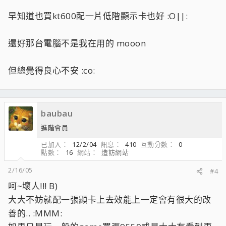
早知道也買kt600配一片低階顯示卡也好 :O||:
還好那台電腦不是我在用的 mooon
但總覺得良心不安 :co:
baubau
進階會員
已加入
12/2/04
訊息
410
互動分數
0
點數
16
網站
造訪網站
2/16/05
#4
呵~壞人!!! B)
大大不妨就配一張顯卡上去效能上一定會有很大的改
善的.. :MMM: