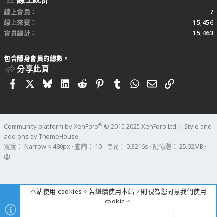
線上統計
線上會員
7
線上來賓
15,456
會員總計
15,463
包含隱身會員的總數。
分享此頁
Facebook
X
Bluesky
LinkedIn
Reddit
Pinterest
Tumblr
WhatsApp
電子郵件
連結
®
Community platform by XenForo
© 2010-2025 XenForo Ltd.
|
Style and
add-ons by ThemeHouse
寬度
查詢
10
時間
0.3216s
記憶體
25.02MB
本站使用 cookies。若繼續使用本站，則視為您同意我們使用
cookie。