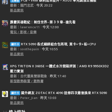
PCB、VRM 缺料成本提升，ASUS 率先調漲主機板
主機板
最新：龍門忠武
今天 20:22
新品資訊
霹靂英雄戰紀：刜伐世界─第３９章─搶先看
最新：lawrence11
今天 12:00
電玩 / 影視 / 音樂
RTX 5090 各式綑綁組合包再現, 買卡+卡+板+CPU
顯示卡
最新：soothepain
今天 10:55
新品資訊
XPG TRITON II 360SE 一體式水冷開箱評測：AMD R9 9950X3D2
壓力實測
最新：古代靈異雙頭戰象
昨天 17:40
新型散熱裝置 / 散熱膏
國外網友 ZOTAC RTX 4090 送修四次最後換來 RTX 5090
顯示卡
最新：Peter_Jian
昨天 13:03
新品資訊