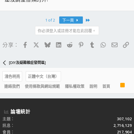
Last
1 of 2
下一頁
你必須登入或註冊才能在此回覆。
Facebook
X
Bluesky
LinkedIn
Reddit
Pinterest
Tumblr
WhatsApp
電子郵
連
分享：
[DIY及疑難雜症發問區]
淺色明亮
正體中文（台灣）
R
連絡我們
使用條款與網站規範
隱私權政策
說明
首頁
S
S
論壇統計
主題
307,102
訊息
2,716,129
會員
217,904