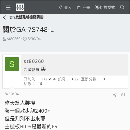
登入
註冊
切換模式
[DIY及疑難雜症發問區]
關於GA-7S748-L
主
開
st80260
8/30/04
題
始
發
日
起
期
st80260
人
S
高級會員
已加入
1/26/04
訊息
632
互動分數
0
點數
16
8/30/04
#1
昨天幫人裝機
裝一個散步龍2400+
但是判別不出來耶
主機板BIOS是最新的F5....