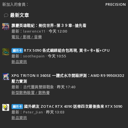
新加入的會員
PRECISION
最新文章
霹靂英雄戰紀：刜伐世界─第３９章─搶先看
最新：lawrence11
今天 12:00
電玩 / 影視 / 音樂
RTX 5090 各式綑綁組合包再現, 買卡+卡+板+CPU
顯示卡
最新：soothepain
今天 10:55
新品資訊
XPG TRITON II 360SE 一體式水冷開箱評測：AMD R9 9950X3D2
壓力實測
最新：古代靈異雙頭戰象
昨天 17:40
新型散熱裝置 / 散熱膏
國外網友 ZOTAC RTX 4090 送修四次最後換來 RTX 5090
顯示卡
最新：Peter_Jian
昨天 13:03
新品資訊