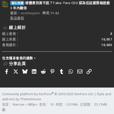
硬體貴到買不起？Take-Two CEO 認為低延遲雲端遊戲
電玩/軟體
3 年內翻倍
最新：soothepain
昨天 11:42
新品資訊
線上統計
線上會員
8
線上來賓
16,657
會員總計
16,665
包含隱身會員的總數。
分享此頁
Facebook
X
Bluesky
LinkedIn
Reddit
Pinterest
Tumblr
WhatsApp
電子郵件
連結
®
Community platform by XenForo
© 2010-2025 XenForo Ltd.
|
Style and
add-ons by ThemeHouse
寬度
查詢
10
時間
0.3198s
記憶體
25.11MB