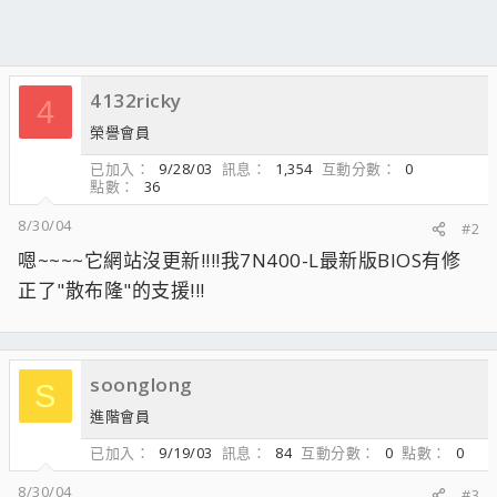
4132ricky
4
榮譽會員
已加入
9/28/03
訊息
1,354
互動分數
0
點數
36
8/30/04
#2
嗯~~~~它網站沒更新!!!!我7N400-L最新版BIOS有修
正了"散布隆"的支援!!!
soonglong
S
進階會員
已加入
9/19/03
訊息
84
互動分數
0
點數
0
8/30/04
#3