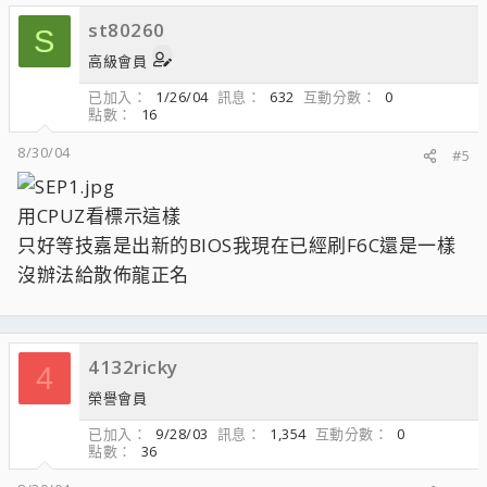
st80260
S
高級會員
已加入
1/26/04
訊息
632
互動分數
0
點數
16
8/30/04
#5
用CPUZ看標示這樣
只好等技嘉是出新的BIOS我現在已經刷F6C還是一樣
沒辦法給散佈龍正名
4132ricky
4
榮譽會員
已加入
9/28/03
訊息
1,354
互動分數
0
點數
36