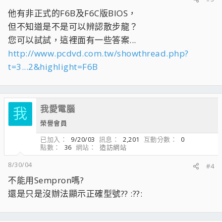
他有非正式的F6B及F6C版BIOS，
但不知道是不是可以辨認散步龍？
您可以試試，這裡面有一些答案...
http://www.pcdvd.com.tw/showthread.php?
t=3...2&highlight=F6B
我愛電腦
我
榮譽會員
已加入
9/20/03
訊息
2,201
互動分數
0
點數
36
網站
造訪網站
8/30/04
#4
不能用Sempron嗎?
還是只是沒辦法顯示正確型號?? :??: