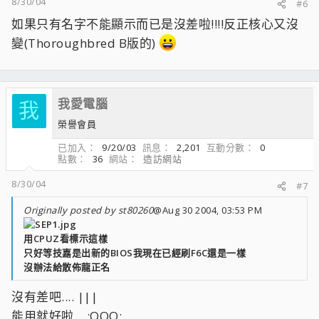
8/30/04
#6
如果只有名字不能顯示而已是沒差啦!!!!反正核心又沒
變(Thoroughbred B版的)
我愛電腦
我
榮譽會員
已加入
9/20/03
訊息
2,201
互動分數
0
點數
36
網站
造訪網站
8/30/04
#7
Originally posted by st80260
@Aug 30 2004, 03:53 PM
用CPUZ看標示這樣
只好等技嘉是出新的BIOS我現在已經刷F6C還是一樣
沒辦法給散佈龍正名
沒有差吧.... |||
能用就好啦... :QQQ: