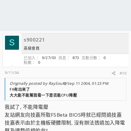
s900221
S
高級會員
已加入
9/27/03
訊息
873
互動分數
0
點數
0
9/11/04
#10
Originally posted by RaySoul
@Sep 11 2004, 01:23 PM
F6有出來了
大大能不能幫我看一下是否能CPU降壓
我試了, 不能降電壓
友站網友向技嘉所取F5Beta BIOS時就已經問過技嘉
技嘉表示由於主機板硬體限制, 沒有辦法透過加入降電
壓及調整倍頻的弁?