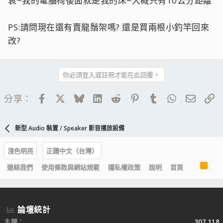
哀~我的電腦椅後面就是我的床~大概只有10公分距離
PS:請問現在還有賣龍鬚架嗎? 還是買兩根小釣竿回來
改?
你必須登入或註冊才能在此回覆。
Facebook
X
Bluesky
LinkedIn
Reddit
Pinterest
Tumblr
WhatsApp
電子郵
連
分享：
新型 Audio 裝置 / Speaker 影音播放設備
淺色明亮
正體中文（台灣）
R
連絡我們
使用條款與網站規範
隱私權政策
說明
首頁
S
S
論壇統計
主題
307,118