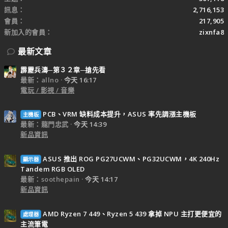
訊息
2,716,153
會員
217,905
新加入的會員
zixnfa8
最新文章
霹靂兵濤─第３２章─搶先看
最新：allno
今天 16:17
電玩 / 影視 / 音樂
PCB、VRM 缺料成本提升，ASUS 率先調漲主機板
主機板
最新：龍門忠武
今天 14:39
新品資訊
ASUS 推出 ROG PG27UCWM、PG32UCWM，4K 240Hz
顯示器
Tandem RGB OLED
最新：soothepain
今天 14:17
新品資訊
AMD Ryzen 7 449、Ryzen 5 439 拿掉 NPU 主打更便宜的
處理器
主流筆電