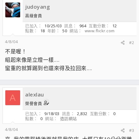
judoyang
高級會員
已加入
10/25/03
訊息
964
互動分數
12
點數
18
年齡
50
網站
www.flickr.com
4/8/04
#2
不是喔！
組起來像是立燈一樣....
蠻重的就算踢到也還來得及拉回來....
alexlau
A
榮譽會員
已加入
9/18/03
訊息
2,832
互動分數
0
點數
0
網站
造訪網站
4/8/04
#3