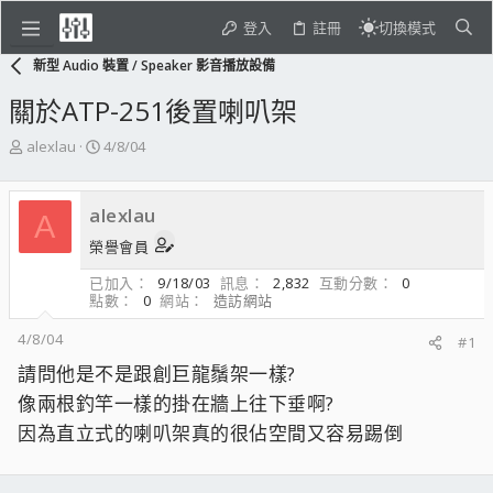
登入
註冊
切換模式
新型 Audio 裝置 / Speaker 影音播放設備
關於ATP-251後置喇叭架
主
開
alexlau
4/8/04
題
始
發
日
起
期
alexlau
A
人
榮譽會員
已加入
9/18/03
訊息
2,832
互動分數
0
點數
0
網站
造訪網站
4/8/04
#1
請問他是不是跟創巨龍鬚架一樣?
像兩根釣竿一樣的掛在牆上往下垂啊?
因為直立式的喇叭架真的很佔空間又容易踢倒