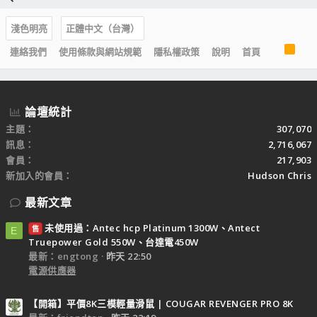
淺色明亮
正體中文（台灣）
R
連絡我們
使用條款與網站規範
隱私權政策
說明
首頁
S
S
論壇統計
主題
307,070
訊息
2,716,067
會員
217,903
新加入的會員
Hudson Chris
最新文章
未使用過：Antec hcp Platinum 1300W、Antect
售
E
Truepower Gold 550W、台達電450W
最新：engtong
昨天 22:50
電源供應器
【開箱】平價8K三模輕量滑鼠 | COUGAR REVENGER PRO 8K