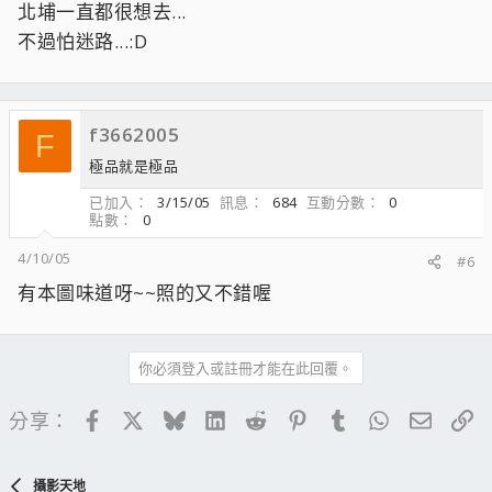
北埔一直都很想去...
不過怕迷路...:D
f3662005
F
極品就是極品
已加入
3/15/05
訊息
684
互動分數
0
點數
0
4/10/05
#6
有本圖味道呀~~照的又不錯喔
你必須登入或註冊才能在此回覆。
Facebook
X
Bluesky
LinkedIn
Reddit
Pinterest
Tumblr
WhatsApp
電子郵
連
分享：
攝影天地