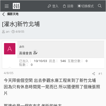
登入
註冊
切換模式
攝影天地
[灌水]新竹北埔
主
開
an
4/8/05
題
始
發
日
起
期
an
A
人
高級會員
已加入
10/10/03
訊息
546
互動分數
0
點數
0
4/8/05
#1
今天拜偷個空閑 出去參觀水庫工程來到了新竹北埔
因為只有休息時間晃一晃而已 所以隨便照了個幾張照
片
那邊也是一個有有名老街的地方