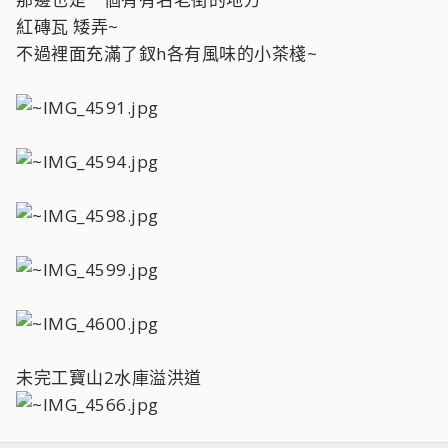
紅磚瓦 矮弄~
不過裡面充滿了釵h各有風味的小茶棧~
未完工寶山2水庫溢洪道