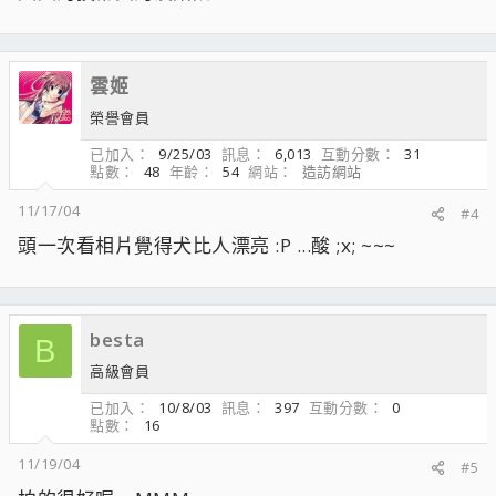
雲姬
榮譽會員
已加入
9/25/03
訊息
6,013
互動分數
31
點數
48
年齡
54
網站
造訪網站
11/17/04
#4
頭一次看相片覺得犬比人漂亮 :P ...酸 ;x; ~~~
besta
B
高級會員
已加入
10/8/03
訊息
397
互動分數
0
點數
16
11/19/04
#5