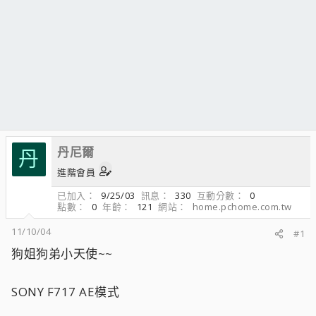
丹尼爾
丹
進階會員
已加入
9/25/03
訊息
330
互動分數
0
點數
0
年齡
121
網站
home.pchome.com.tw
11/10/04
#1
狗姐狗弟小天使~~
SONY F717 AE模式