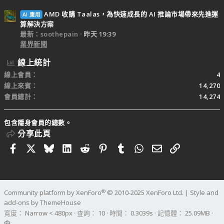
AMD 收購 Taalas，為快速成長的 AI 推論市場帶來先進運
AI 應用
算解決方案
最新：soothepain
昨天 19:39
業界新聞
線上統計
線上會員
4
線上來賓
14,270
會員總計
14,274
包含隱身會員的總數。
分享此頁
Facebook
X
Bluesky
LinkedIn
Reddit
Pinterest
Tumblr
WhatsApp
電子郵件
連結
®
Community platform by XenForo
© 2010-2025 XenForo Ltd.
|
Style and
add-ons by ThemeHouse
寬度
查詢
10
時間
0.3039s
記憶體
25.09MB