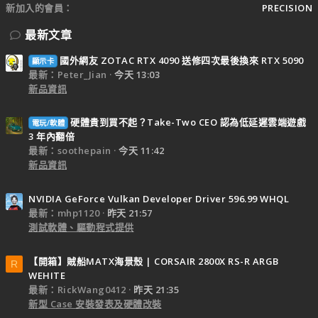
新加入的會員
PRECISION
最新文章
國外網友 ZOTAC RTX 4090 送修四次最後換來 RTX 5090
顯示卡
最新：Peter_Jian
今天 13:03
新品資訊
硬體貴到買不起？Take-Two CEO 認為低延遲雲端遊戲
電玩/軟體
3 年內翻倍
最新：soothepain
今天 11:42
新品資訊
NVIDIA GeForce Vulkan Developer Driver 596.99 WHQL
最新：mhp1120
昨天 21:57
測試軟體、驅動程式提供
【開箱】賊船MATX海景殼 | CORSAIR 2800X RS-R ARGB
R
WEHITE
最新：RickWang0412
昨天 21:35
新型 Case 安裝發表及硬體改裝