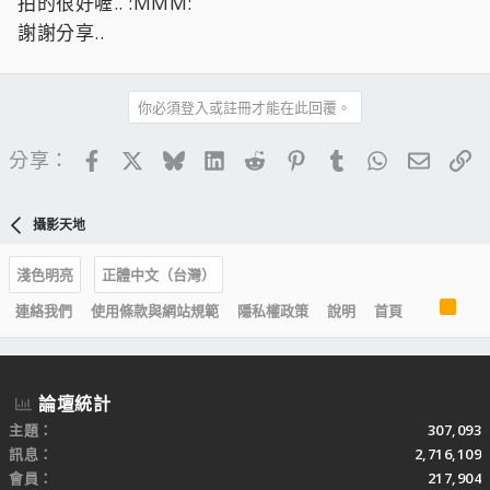
拍的很好喔.. :MMM:
謝謝分享..
你必須登入或註冊才能在此回覆。
Facebook
X
Bluesky
LinkedIn
Reddit
Pinterest
Tumblr
WhatsApp
電子郵
連
分享：
攝影天地
淺色明亮
正體中文（台灣）
R
連絡我們
使用條款與網站規範
隱私權政策
說明
首頁
S
S
論壇統計
主題
307,093
訊息
2,716,109
會員
217,904