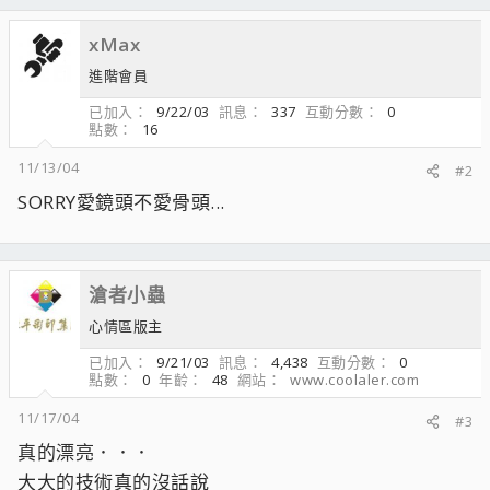
xMax
進階會員
已加入
9/22/03
訊息
337
互動分數
0
點數
16
11/13/04
#2
SORRY愛鏡頭不愛骨頭...
滄者小蟲
心情區版主
已加入
9/21/03
訊息
4,438
互動分數
0
點數
0
年齡
48
網站
www.coolaler.com
11/17/04
#3
真的漂亮．．．
大大的技術真的沒話說