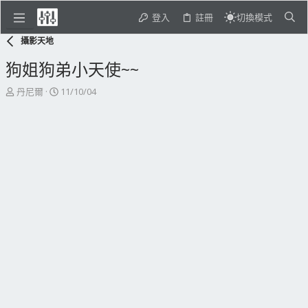
登入
註冊
切換模式
攝影天地
狗姐狗弟小天使~~
主
開
丹尼爾
11/10/04
題
始
發
日
起
期
人