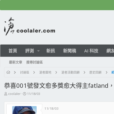
首頁
評測
新訊
新聞稿
AI 科技
網
最新文章
搜尋討論區
討論區
滄者園地
滄者活動回顧
歷史回顧
恭喜001號發文愈多獎愈大得主fatlan
主
開
coolaler
11/18/03
題
始
發
日
11/18/03
起
期
人