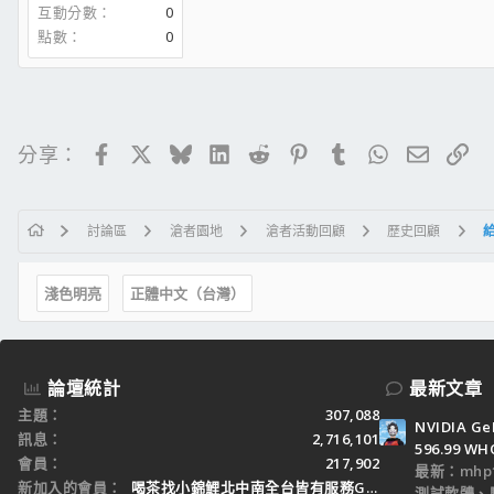
互動分數
0
點數
0
Facebook
X
Bluesky
LinkedIn
Reddit
Pinterest
Tumblr
WhatsApp
電子郵
連
分享：
討論區
滄者園地
滄者活動回顧
歷史回顧
淺色明亮
正體中文（台灣）
論壇統計
最新文章
主題
307,088
NVIDIA Ge
訊息
2,716,101
596.99 WH
會員
217,902
最新：mhp1
新加入的會員
喝茶找小錦鯉北中南全台皆有服務Gleezy：tw3
測試軟體、