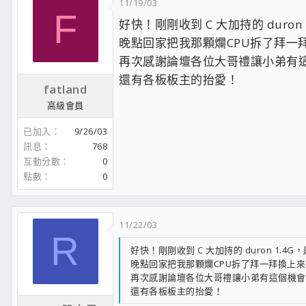
11/19/03
F
好快！剛剛收到 C 大加持的 duron 1
晚點回家把我那顆爛CPU拆了拜一拜
再次感謝論壇各位大哥禮讓小弟有
還有各板板主的抬愛！
fatland
高級會員
已加入
9/26/03
訊息
768
互動分數
0
點數
0
11/22/03
R
好快！剛剛收到 C 大加持的 duron 1.4G，感
晚點回家把我那顆爛CPU拆了拜一拜換上來 
再次感謝論壇各位大哥禮讓小弟有這個機會
還有各板板主的抬愛！