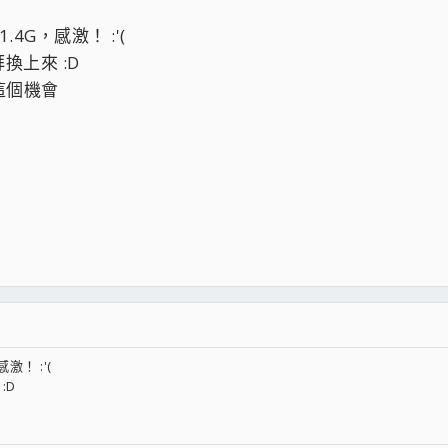
.4G，感激！ :'(
換上來 :D
這個機會
激！ :'(
:D