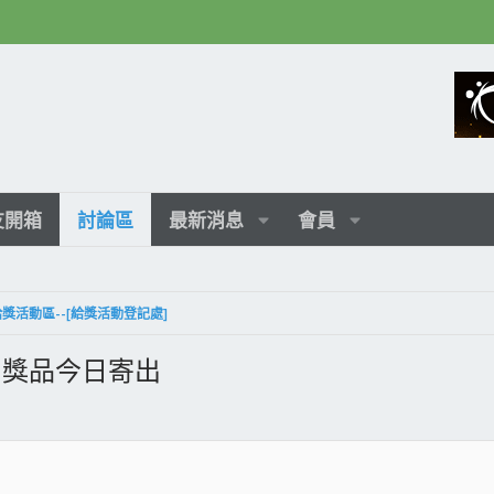
友開箱
討論區
最新消息
會員
給獎活動區--[給獎活動登記處]
d，獎品今日寄出