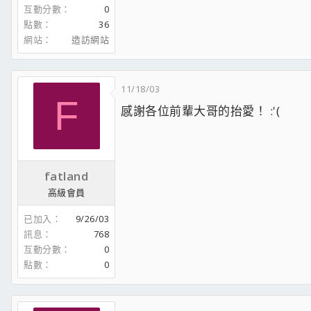
<span style='font-size:9pt;lin
互動分數
0
點數
36
網站
造訪網站
11/18/03
F
感謝各位前輩大哥的抬愛！ :'(
fatland
高級會員
已加入
9/26/03
訊息
768
互動分數
0
點數
0