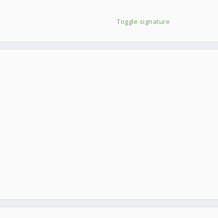
e-height:100%'>序文一是由 前刑事警察局長 楊子敬先生撰寫,這也是吸引我看這本書的主
Toggle signature