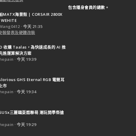
包含隱身會員的總數。
ATX海景殼 | CORSAIR 2800X
 WEHITE
Wang0412
今天 21:35
e 安裝發表及硬體改裝
D 收購 Taalas，為快速成長的 AI 推
先進運算解決方案
epain
今天 19:39
Glorious GHS Eternal RGB 電競耳
上市
epain
今天 19:34
SUSx三麗鷗耍酷聯萌 潮玩開學祭搶
epain
今天 19:29