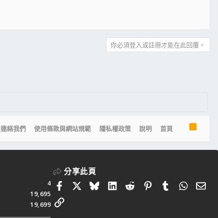
你必須登入或註冊才能在此回覆。
R
連絡我們
使用條款與網站規範
隱私權政策
說明
首頁
S
S
分享此頁
4
Facebook
X
Bluesky
LinkedIn
Reddit
Pinterest
Tumblr
Whats
電
19,695
連結
19,699