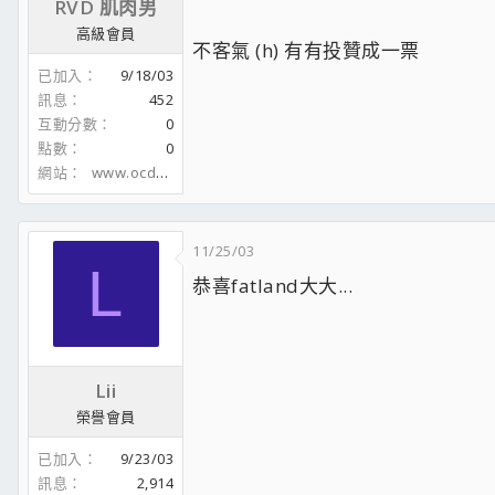
RVD 肌肉男
高級會員
不客氣 (h) 有有投贊成一票
已加入
9/18/03
訊息
452
互動分數
0
點數
0
網站
www.ocdog.net
11/25/03
L
恭喜fatland大大...
Lii
榮譽會員
已加入
9/23/03
訊息
2,914