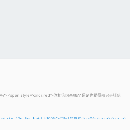
ight:100%'><span style='color:red'>你相信因果嗎?? 還是你覺得那只是迷信
e='font-size:12pt;line-height:100%'>伶姬 [如來的小百合]</span></span>