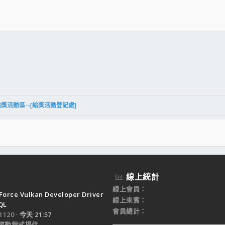
件
結
給獎活動區--[給獎活動登記處]
線上統計
線上會員
Force Vulkan Developer Driver
線上來賓
QL
會員總計
120
今天 21:57
驅動程式提供