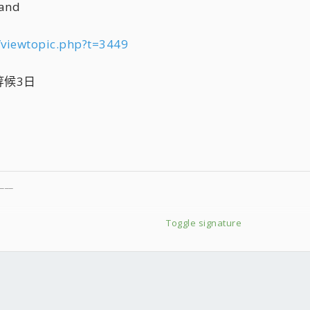
and
/viewtopic.php?t=3449
等候3日
___
Toggle signature