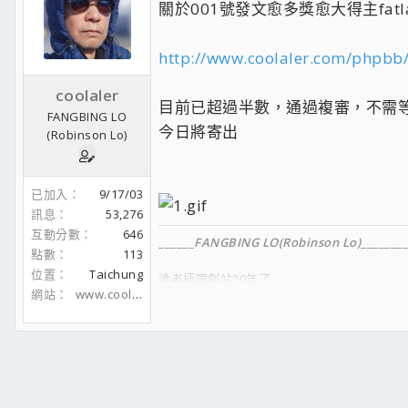
關於001號發文愈多獎愈大得主fatl
http://www.coolaler.com/phpbb
coolaler
目前已超過半數，通過複審，不需
FANGBING LO
今日將寄出
(Robinson Lo)
已加入
9/17/03
訊息
53,276
互動分數
646
______
FANGBING LO(Robinson Lo)
________
點數
113
位置
Taichung
滄者極限創站20年了....
網站
www.coolaler.com
_________________
FACEBOOK
__________________