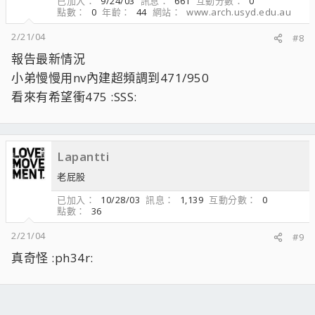
已加入
9/24/03
訊息
661
互動分數
0
點數
0
年齡
44
網站
www.arch.usyd.edu.au
2/21/04
#8
報告最新情況
小弟慢慢用nv內建超頻調到471/950
看來有希望衝475 :SSS:
Lapantti
老屁股
已加入
10/28/03
訊息
1,139
互動分數
0
點數
36
2/21/04
#9
真奇怪 :ph34r: