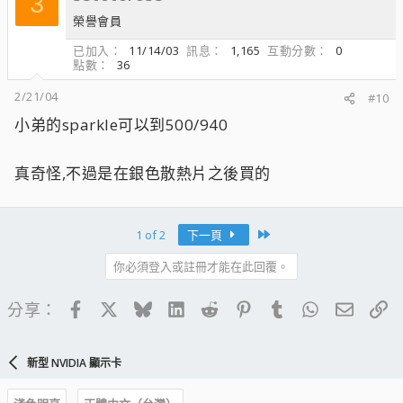
3
榮譽會員
已加入
11/14/03
訊息
1,165
互動分數
0
點數
36
2/21/04
#10
小弟的sparkle可以到500/940
真奇怪,不過是在銀色散熱片之後買的
Last
1 of 2
下一頁
你必須登入或註冊才能在此回覆。
Facebook
X
Bluesky
LinkedIn
Reddit
Pinterest
Tumblr
WhatsApp
電子郵
連
分享：
新型 NVIDIA 顯示卡