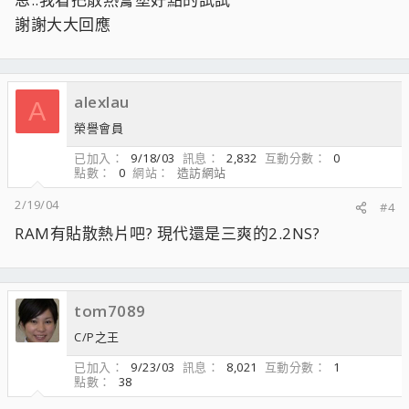
謝謝大大回應
alexlau
A
榮譽會員
已加入
9/18/03
訊息
2,832
互動分數
0
點數
0
網站
造訪網站
2/19/04
#4
RAM有貼散熱片吧? 現代還是三爽的2.2NS?
tom7089
C/P之王
已加入
9/23/03
訊息
8,021
互動分數
1
點數
38