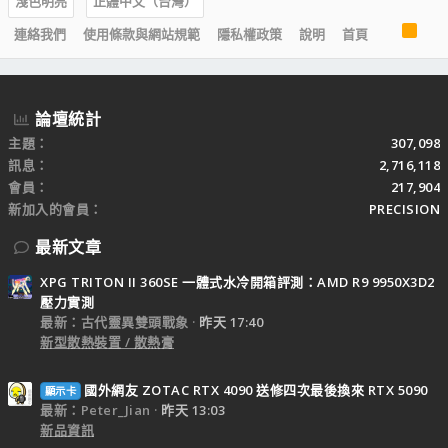
淺色明亮
正體中文（台灣）
R
連絡我們
使用條款與網站規範
隱私權政策
說明
首頁
S
S
論壇統計
主題
307,098
訊息
2,716,118
會員
217,904
新加入的會員
PRECISION
最新文章
XPG TRITON II 360SE 一體式水冷開箱評測：AMD R9 9950X3D2
壓力實測
最新：古代靈異雙頭戰象
昨天 17:40
新型散熱裝置 / 散熱膏
國外網友 ZOTAC RTX 4090 送修四次最後換來 RTX 5090
顯示卡
最新：Peter_Jian
昨天 13:03
新品資訊