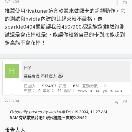
2/21/04
#5
推薦使用rivatuner這套軟體來做顯卡的超頻動作，它
的測試和nvidia內建的比起來較不嚴格，像
sparkle0404週期讓我設450/900都還能過(雖然跑測
試還是會花掉就是)，能讓你知道自己的卡到底能超到
多高能不會花掉！
HY
H
高級會員 不睡魔人
已加入
9/24/03
訊息
661
互動分數
0
點數
0
年齡
44
網站
www.arch.usyd.edu.au
2/21/04
#6
Originally posted by alexlau
@Feb 19 2004, 11:27 AM
RAM有貼散熱片吧? 現代還是三爽的2.2NS?
報告大大