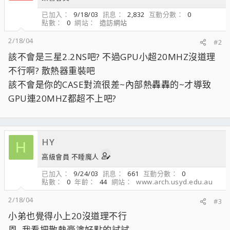
已加入
9/18/03
訊息
2,832
互動分數
0
點數
0
網站
造訪網站
2/18/04
#2
該不會是三星2.2NS吧? 不過GPU小超20MHZ沒道理
不行啊? 散熱器重裝吧
該不會是你的CASE對流很差~內部熱轟轟的~才導致
GPU連20MHZ都超不上吧?
HY
H
高級會員 不睡魔人
已加入
9/24/03
訊息
661
互動分數
0
點數
0
年齡
44
網站
www.arch.usyd.edu.au
2/18/04
#3
小弟也覺得小上20沒道理不行
恩..我看把散熱膏塗好點的試試