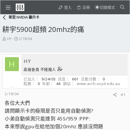
登入
註冊
切換模式
新型 NVIDIA 顯示卡
耕宇5900超頻 20mhz的痛
主
開
HY
2/18/04
題
始
發
日
起
期
HY
人
H
高級會員 不睡魔人
已加入
9/24/03
訊息
661
互動分數
0
點數
0
年齡
44
網站
www.arch.usyd.edu.au
2/18/04
#1
各位大大們
請問顯示卡的極限是否只能用自動偵測?
小弟自動偵測只能達到 455/959 :PPP:
本來想說gpu在給他加個20mhz 應該沒問題