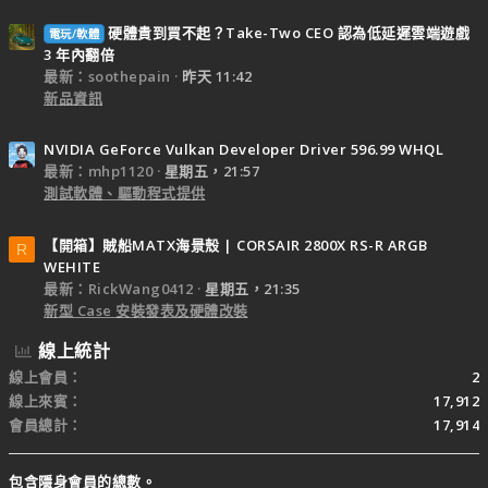
硬體貴到買不起？Take-Two CEO 認為低延遲雲端遊戲
電玩/軟體
3 年內翻倍
最新：soothepain
昨天 11:42
新品資訊
NVIDIA GeForce Vulkan Developer Driver 596.99 WHQL
最新：mhp1120
星期五，21:57
測試軟體、驅動程式提供
【開箱】賊船MATX海景殼 | CORSAIR 2800X RS-R ARGB
R
WEHITE
最新：RickWang0412
星期五，21:35
新型 Case 安裝發表及硬體改裝
線上統計
線上會員
2
線上來賓
17,912
會員總計
17,914
包含隱身會員的總數。