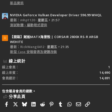
新品資訊
NVIDIA GeForce Vulkan Developer Driver 596.99 WHQL
最新：mhp1120
星期五，21:57
測試軟體、驅動程式提供
【開箱】賊船MATX海景殼 | CORSAIR 2800X RS-R ARGB
R
WEHITE
最新：RickWang0412
星期五，21:35
新型 Case 安裝發表及硬體改裝
線上統計
線上會員
1
線上來賓
14,690
會員總計
14,691
包含隱身會員的總數。
分享此頁
Facebook
X
Bluesky
LinkedIn
Reddit
Pinterest
Tumblr
WhatsApp
電子郵件
連結