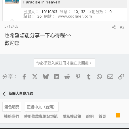
Paradise in heaven
已加入
10/10/03
訊息
10,132
互動分數
0
點數
36
網站
www.coolaler.com
5/12/05
#2
也希望您能分享一下心得喔^^
歡迎您
你必須登入或註冊才能在此回覆。
Facebook
X
Bluesky
LinkedIn
Reddit
Pinterest
Tumblr
WhatsApp
電子郵
連
分享：
新鮮人自我介紹
淺色明亮
正體中文（台灣）
R
連絡我們
使用條款與網站規範
隱私權政策
說明
首頁
S
S