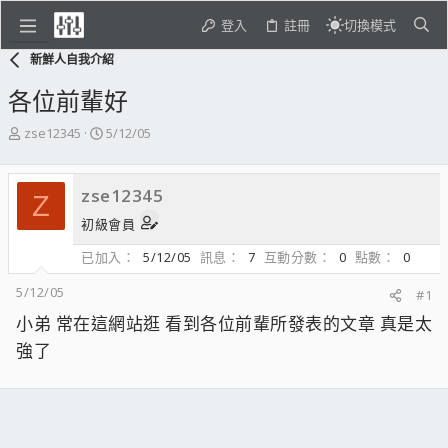
登入
註冊
切換模式
新鮮人自我介紹
各位前輩好
主
開
zse12345
5/12/05
題
始
發
日
起
期
zse12345
Z
人
初級會員
已加入
5/12/05
訊息
7
互動分數
0
點數
0
5/12/05
#1
小弟 常在這網站逛 看到各位前輩所發表的文章 真是太
強了