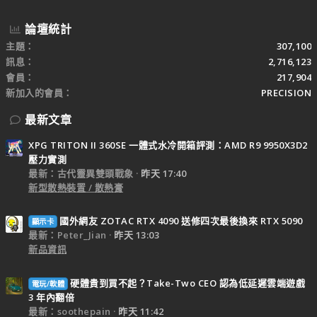
論壇統計
主題
307,100
訊息
2,716,123
會員
217,904
新加入的會員
PRECISION
最新文章
XPG TRITON II 360SE 一體式水冷開箱評測：AMD R9 9950X3D2
壓力實測
最新：古代靈異雙頭戰象
昨天 17:40
新型散熱裝置 / 散熱膏
國外網友 ZOTAC RTX 4090 送修四次最後換來 RTX 5090
顯示卡
最新：Peter_Jian
昨天 13:03
新品資訊
硬體貴到買不起？Take-Two CEO 認為低延遲雲端遊戲
電玩/軟體
3 年內翻倍
最新：soothepain
昨天 11:42