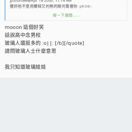
goodnew
@Apr 18 2005, 11:14 AM
還好他不是用曖昧又灼熱的眼光看著你 :ph34r:
按一下展開……
這樣就好玩了= =
mooon 這個好笑
話說高中念男校
玻璃人還挺多的 :o||: [/b][/quote]
請問玻璃人士什麼意思
我只知道玻璃娃娃