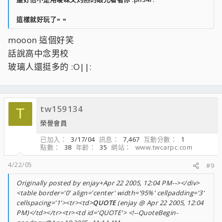
這樣就好玩了= =
mooon 這個好笑
話說高中念男校
玻璃人還挺多的 :O||:
tw159134
T
榮譽會員
已加入
3/17/04
訊息
7,467
互動分數
1
點數
38
年齡
35
網站
www.twcarpc.com
4/22/05
#9
Originally posted by enjay+Apr 22 2005, 12:04 PM--></div>
<table border='0' align='center' width='95%' cellpadding='3'
cellspacing='1'><tr><td>
QUOTE
(enjay @ Apr 22 2005, 12:04
PM)</td></tr><tr><td id='QUOTE'> <!--QuoteBegin-