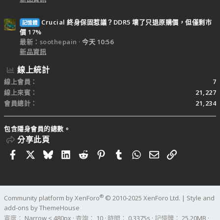
Crucial 終身保固惹議？DDR5 壞了只退原購價，但僅剩市
記憶體
價 17%
最新：soothepain
今天 10:56
新品資訊
線上統計
線上會員
7
線上來賓
21,227
會員總計
21,234
包含隱身會員的總數。
分享此頁
Facebook
X
Bluesky
LinkedIn
Reddit
Pinterest
Tumblr
WhatsApp
電子郵件
連結
®
Community platform by XenForo
© 2010-2025 XenForo Ltd.
|
Style and
add-ons by ThemeHouse
寬度
查詢
10
時間
0.3375s
記憶體
25.20MB