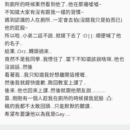
到廁所的時候果然看到他了..他在那邊噓噓~
不知道大家有沒有跟我一樣的習慣~
遇到認識的人在廁所..一定會去拍(沒錯我只是拍而已)
他的屁股~
所以啦..小弟二話不說..就摸下去了 :O||: 順便喊了他
的名子..
結果..Orz..轉頭過來..
竟然不是我同學..我愣住了..當下不知道該說啥咪..他也
沒說話..然後
看著我...我只知道我好想離開這裡喔..
然後我就趕快道歉..跑回教室上課了..
後來..他也回來上課..然後就跟他朋友說...........
靠..剛剛有一個人趁我在廁所的時候摸我屁股 :凸:
稿的我都不太敢回頭...只能默默的聽課..
希望布要讓他以為我是Gay....