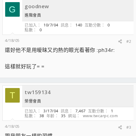
goodnew
G
進階會員
已加入
10/7/04
訊息
140
互動分數
0
點數
0
4/18/05
#2
還好他不是用曖昧又灼熱的眼光看著你 :ph34r:
這樣就好玩了= =
tw159134
T
榮譽會員
已加入
3/17/04
訊息
7,467
互動分數
1
點數
38
年齡
35
網站
www.twcarpc.com
4/18/05
#3
跟我朋友一樣的習慣