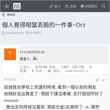
登入
註冊
切換模式
KUSO
個人覺得相當丟臉的一件事~Orz
主
開
troublebear
4/18/05
題
始
發
日
起
期
troublebear
人
T
讀書人..
已加入
3/15/04
訊息
1,357
互動分數
0
點數
0
年齡
43
網站
www.wretch.cc
4/18/05
#1
話說我在學校上完課的時候..看到一個以前的朋友
他剛好走出教室了~想說下課沒事做..去打個招呼好了
mooon
..跑出去的時候沒看到..想說也雀]去廁所了~A~果然