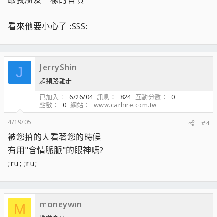
看來他要小心了 :SSS:
JerryShin
J
超頻路難走
已加入
6/26/04
訊息
824
互動分數
0
點數
0
網站
www.carhire.com.tw
4/19/05
#4
被您拍的人看著您的時候
有用"含情脈脈"的眼神嗎?
;ru; ;ru;
moneywin
M