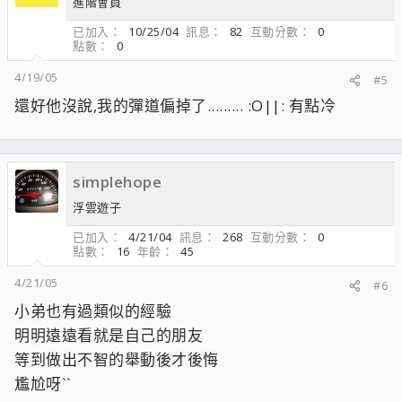
進階會員
已加入
10/25/04
訊息
82
互動分數
0
點數
0
4/19/05
#5
還好他沒說,我的彈道偏掉了......... :O||: 有點冷
simplehope
浮雲遊子
已加入
4/21/04
訊息
268
互動分數
0
點數
16
年齡
45
4/21/05
#6
小弟也有過類似的經驗
明明遠遠看就是自己的朋友
等到做出不智的舉動後才後悔
尷尬呀``