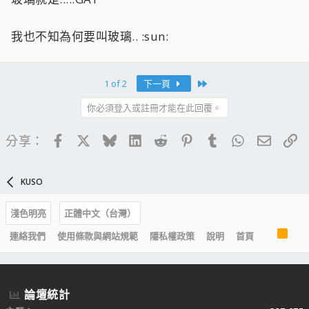
我也不知為何要叫玻璃.. :sun:
Last
1 of 2
下一頁
你必須登入或註冊才能在此回覆。
Facebook
X
Bluesky
LinkedIn
Reddit
Pinterest
Tumblr
WhatsApp
電子郵
連
分享：
KUSO
淺色明亮
正體中文（台灣）
R
連絡我們
使用條款與網站規範
隱私權政策
說明
首頁
S
S
論壇統計