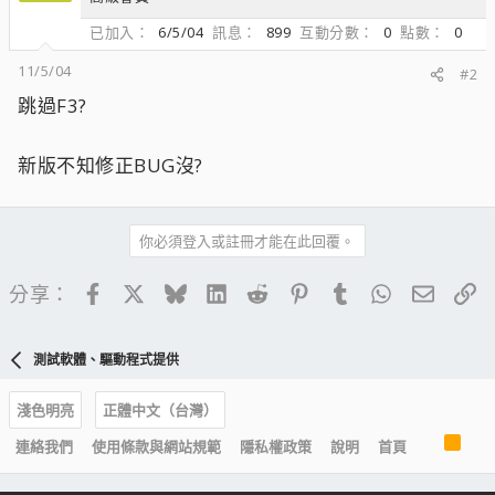
已加入
6/5/04
訊息
899
互動分數
0
點數
0
11/5/04
#2
跳過F3?
新版不知修正BUG沒?
你必須登入或註冊才能在此回覆。
Facebook
X
Bluesky
LinkedIn
Reddit
Pinterest
Tumblr
WhatsApp
電子郵
連
分享：
測試軟體、驅動程式提供
淺色明亮
正體中文（台灣）
R
連絡我們
使用條款與網站規範
隱私權政策
說明
首頁
S
S