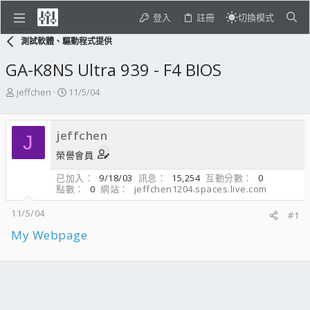
登入
註冊
切換模式
測試軟體、驅動程式提供
GA-K8NS Ultra 939 - F4 BIOS
主
開
jeffchen
11/5/04
題
始
發
日
起
期
jeffchen
J
人
榮譽會員
已加入
9/18/03
訊息
15,254
互動分數
0
點數
0
網站
jeffchen1204.spaces.live.com
11/5/04
#1
My Webpage